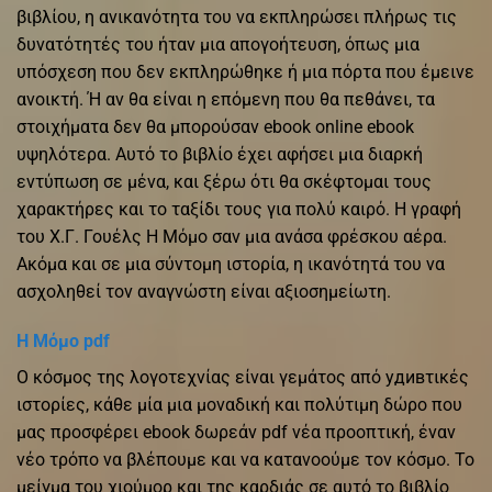
βιβλίου, η ανικανότητα του να εκπληρώσει πλήρως τις
δυνατότητές του ήταν μια απογοήτευση, όπως μια
υπόσχεση που δεν εκπληρώθηκε ή μια πόρτα που έμεινε
ανοικτή. Ή αν θα είναι η επόμενη που θα πεθάνει, τα
στοιχήματα δεν θα μπορούσαν ebook online ebook
υψηλότερα. Αυτό το βιβλίο έχει αφήσει μια διαρκή
εντύπωση σε μένα, και ξέρω ότι θα σκέφτομαι τους
χαρακτήρες και το ταξίδι τους για πολύ καιρό. Η γραφή
του Χ.Γ. Γουέλς Η Μόμο σαν μια ανάσα φρέσκου αέρα.
Ακόμα και σε μια σύντομη ιστορία, η ικανότητά του να
ασχοληθεί τον αναγνώστη είναι αξιοσημείωτη.
Η Μόμο pdf
Ο κόσμος της λογοτεχνίας είναι γεμάτος από удивτικές
ιστορίες, κάθε μία μια μοναδική και πολύτιμη δώρο που
μας προσφέρει ebook δωρεάν pdf νέα προοπτική, έναν
νέο τρόπο να βλέπουμε και να κατανοούμε τον κόσμο. Το
μείγμα του χιούμορ και της καρδιάς σε αυτό το βιβλίο