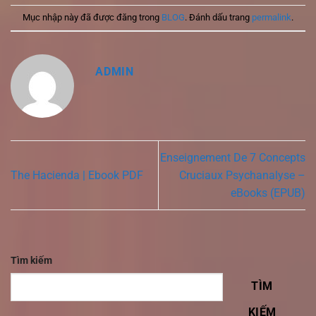
Mục nhập này đã được đăng trong
BLOG
. Đánh dấu trang
permalink
.
ADMIN
Enseignement De 7 Concepts
The Hacienda | Ebook PDF
Cruciaux Psychanalyse –
eBooks (EPUB)
Tìm kiếm
TÌM
KIẾM