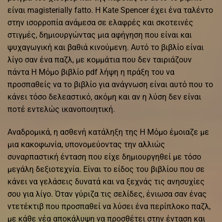
είναι magisterially fatto. Η Kate Spencer έχει ένα ταλέντο
στην ισορροπία ανάμεσα σε ελαφρές και σκοτεινές
στιγμές, δημιουργώντας μια αφήγηση που είναι και
ψυχαγωγική και βαθιά κινούμενη. Αυτό το βιβλίο είναι
λίγο σαν ένα παζλ, με κομμάτια που δεν ταιριάζουν
πάντα Η Μόμο βιβλίο pdf λήψη η πράξη του να
προσπαθείς να το βιβλίο για ανάγνωση είναι αυτό που το
κάνει τόσο δελεαστικό, ακόμη και αν η λύση δεν είναι
ποτέ εντελώς ικανοποιητική.
Αναδρομικά, η ασθενή κατάληξη της Η Μόμο έμοιαζε με
μια κακοφωνία, υπονομεύοντας την αλλιώς
συναρπαστική ένταση που είχε δημιουργηθεί με τόσο
μεγάλη δεξιοτεχνία. Είναι το είδος του βιβλίου που σε
κάνει να γελάσεις δυνατά και να ξεχνάς τις ανησυχίες
σου για λίγο. Όταν γύριζα τις σελίδες, ένιωσα σαν ένας
ντετέκτιβ που προσπαθεί να λύσει ένα περίπλοκο παζλ,
με κάθε νέα αποκάλυψη να προσθέτει στην ένταση και