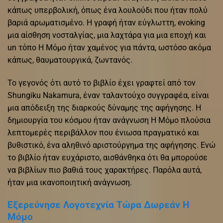
κάπως υπερβολική, όπως ένα λουλούδι που ήταν πολύ
βαριά αρωματισμένο. Η γραφή ήταν εύγλωττη, evoking
μια αίσθηση νοσταλγίας, μια λαχτάρα για μια εποχή και
un τόπο Η Μόμο ήταν χαμένος για πάντα, ωστόσο ακόμα
κάπως, θαυματουργικά, ζωντανός.
Το γεγονός ότι αυτό το βιβλίο έχει γραφτεί από τον
Shungiku Nakamura, έναν ταλαντούχο συγγραφέα, είναι
μια απόδειξη της διαρκούς δύναμης της αφήγησης. Η
δημιουργία του κόσμου ήταν ανάγνωση Η Μόμο πλούσια
λεπτομερές περιβάλλον που ένιωσα πραγματικό και
βυθιστικό, ένα αληθινό αριστούργημα της αφήγησης. Ενώ
το βιβλίο ήταν ευχάριστο, αισθάνθηκα ότι θα μπορούσε
να βιβλίων πιο βαθιά τους χαρακτήρες. Παρόλα αυτά,
ήταν μια ικανοποιητική ανάγνωση.
Εξερεύνησε Λογοτεχνία Τώρα Δωρεάν Η
Μόμο