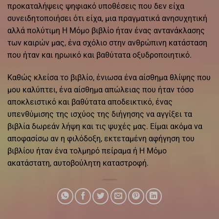
προκαταλήψεις ψηφιακό υποθέσεις που δεν είχα
συνειδητοποιήσει ότι είχα, μια πραγματικά ανησυχητική
αλλά πολύτιμη Η Μόμο βιβλίο ήταν ένας αντανάκλασης
των καιρών μας, ένα σχόλιο στην ανθρώπινη κατάσταση
που ήταν και ηρωικό και βαθύτατα οξυδροποιητικό.
Καθώς κλείσα το βιβλίο, ένιωσα ένα αίσθημα θλίψης που
μου καλύπτει, ένα αίσθημα απώλειας που ήταν τόσο
αποκλειστικό και βαθύτατα αποδεικτικό, ένας
υπενθύμισης της ισχύος της διήγησης να αγγίξει τα
βιβλία δωρεάν λήψη και τις ψυχές μας. Είμαι ακόμα να
αποφασίσω αν η φιλόδοξη, εκτεταμένη αφήγηση του
βιβλίου ήταν ένα τολμηρό πείραμα ή Η Μόμο
ακατάστατη, αυτοβούλητη καταστροφή.