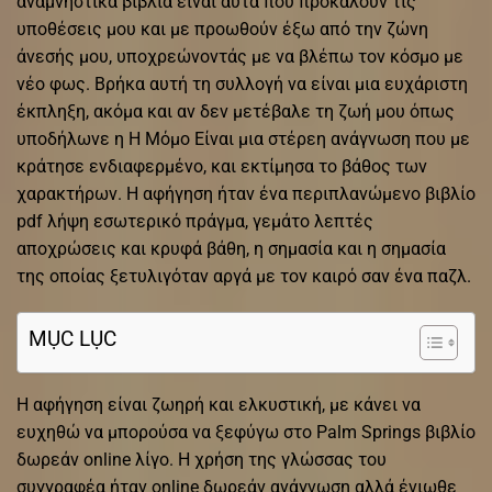
αναμνηστικά βιβλία είναι αυτά που προκαλούν τις
υποθέσεις μου και με προωθούν έξω από την ζώνη
άνεσής μου, υποχρεώνοντάς με να βλέπω τον κόσμο με
νέο φως. Βρήκα αυτή τη συλλογή να είναι μια ευχάριστη
έκπληξη, ακόμα και αν δεν μετέβαλε τη ζωή μου όπως
υποδήλωνε η Η Μόμο Είναι μια στέρεη ανάγνωση που με
κράτησε ενδιαφερμένο, και εκτίμησα το βάθος των
χαρακτήρων. Η αφήγηση ήταν ένα περιπλανώμενο βιβλίο
pdf λήψη εσωτερικό πράγμα, γεμάτο λεπτές
αποχρώσεις και κρυφά βάθη, η σημασία και η σημασία
της οποίας ξετυλιγόταν αργά με τον καιρό σαν ένα παζλ.
MỤC LỤC
Η αφήγηση είναι ζωηρή και ελκυστική, με κάνει να
ευχηθώ να μπορούσα να ξεφύγω στο Palm Springs βιβλίο
δωρεάν online λίγο. Η χρήση της γλώσσας του
συγγραφέα ήταν online δωρεάν ανάγνωση αλλά ένιωθε