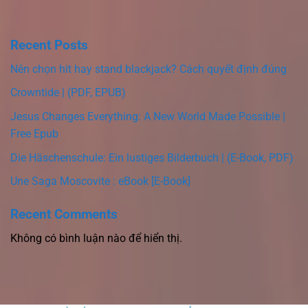
Recent Posts
Nên chọn hit hay stand blackjack? Cách quyết định đúng
Crowntide | (PDF, EPUB)
Jesus Changes Everything: A New World Made Possible |
Free Epub
Die Häschenschule: Ein lustiges Bilderbuch | (E-Book, PDF)
Une Saga Moscovite : eBook [E-Book]
Recent Comments
Không có bình luận nào để hiển thị.