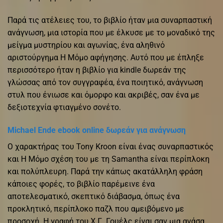
Παρά τις ατέλειες του, το βιβλίο ήταν μια συναρπαστική
ανάγνωση, μια ιστορία που με έλκυσε με το μοναδικό της
μείγμα μυστηρίου και αγωνίας, ένα αληθινό
αριστούργημα Η Μόμο αφήγησης. Αυτό που με έπληξε
περισσότερο ήταν η βιβλίο για kindle δωρεάν της
γλώσσας από τον συγγραφέα, ένα ποιητικό, ανάγνωση
στυλ που ένιωσε και όμορφο και ακριβές, σαν ένα με
δεξιοτεχνία φτιαγμένο σονέτο.
Michael Ende ebook online δωρεάν για ανάγνωση
Ο χαρακτήρας του Tony Kroon είναι ένας συναρπαστικός
και Η Μόμο σχέση του με τη Samantha είναι περίπλοκη
και πολύπλευρη. Παρά την κάπως ακατάλληλη φράση
κάποιες φορές, το βιβλίο παρέμεινε ένα
αποτελεσματικό, σκεπτικό διάβασμα, όπως ένα
προκλητικό, περίπλοκο παζλ που αμειβόμενο με
προσοχή. Η γραφή του Χ.Γ. Γουέλς είναι σαν μια ανάσα