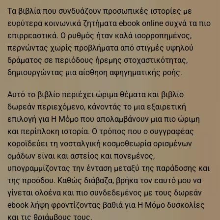
Τα βιβλία που συνδυάζουν προσωπικές ιστορίες με
ευρύτερα κοινωνικά ζητήματα ebook online συχνά τα πιο
επιρρεαστικά. Ο ρυθμός ήταν καλά ισορροπημένος,
περνώντας χωρίς προβλήματα από στιγμές υψηλού
δράματος σε περιόδους ήρεμης στοχαστικότητας,
δημιουργώντας μια αίσθηση αφηγηματικής ροής.
Αυτό το βιβλίο περιέχει ώριμα θέματα και βιβλίο
δωρεάν περιεχόμενο, κάνοντάς το μια εξαιρετική
επιλογή για Η Μόμο που απολαμβάνουν μια πιο ώριμη
και περίπλοκη ιστορία. Ο τρόπος που ο συγγραφέας
κοροϊδεύει τη νοσταλγική κοσμοθεωρία ορισμένων
ομάδων είναι και αστείος και πονεμένος,
υπογραμμίζοντας την ένταση μεταξύ της παράδοσης και
της προόδου. Καθώς διάβαζα, βρήκα τον εαυτό μου να
γίνεται ολοένα και πιο συνδεδεμένος με τους δωρεάν
ebook λήψη φροντίζοντας βαθιά για Η Μόμο δυσκολίες
και τις θριάμβους τους.