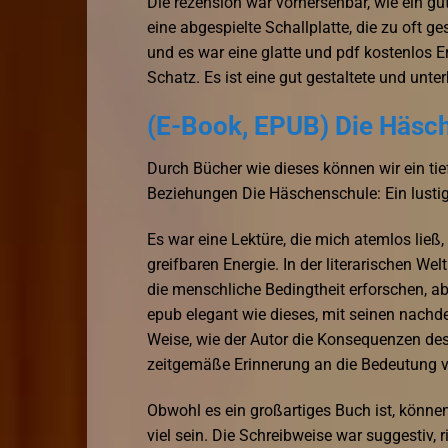
Die rezension war vorhersehbar, wie ein g
eine abgespielte Schallplatte, die zu oft g
und es war eine glatte und pdf kostenlos E
Schatz. Es ist eine gut gestaltete und unt
(E-Book, EPUB) Die Häsch
Durch Bücher wie dieses können wir ein ti
Beziehungen Die Häschenschule: Ein lusti
Es war eine Lektüre, die mich atemlos ließ,
greifbaren Energie. In der literarischen Wel
die menschliche Bedingtheit erforschen, a
epub elegant wie dieses, mit seinen nach
Weise, wie der Autor die Konsequenzen des S
zeitgemäße Erinnerung an die Bedeutung v
Obwohl es ein großartiges Buch ist, kön
viel sein. Die Schreibweise war suggestiv, 