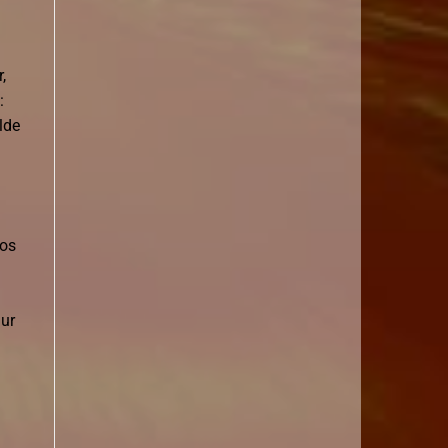
,
:
lde
los
gur