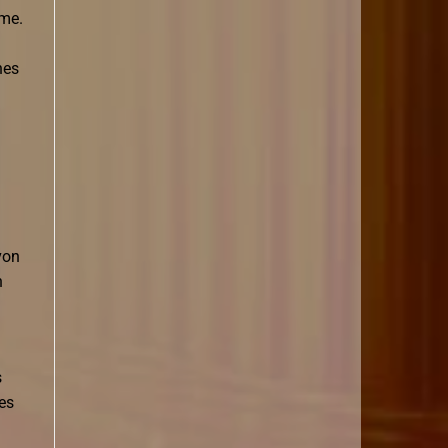
hme.
nes
von
n
s
es