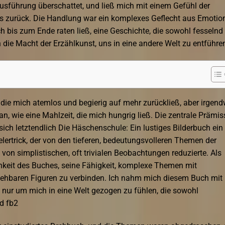
Ausführung überschattet, und ließ mich mit einem Gefühl der
s zurück. Die Handlung war ein komplexes Geflecht aus Emotio
h bis zum Ende raten ließ, eine Geschichte, die sowohl fesselnd 
 die Macht der Erzählkunst, uns in eine andere Welt zu entführe
 die mich atemlos und begierig auf mehr zurückließ, aber irgend
n, wie eine Mahlzeit, die mich hungrig ließ. Die zentrale Prämis
sich letztendlich Die Häschenschule: Ein lustiges Bilderbuch ein
ielertrick, der von den tieferen, bedeutungsvolleren Themen der
von simplistischen, oft trivialen Beobachtungen reduzierte. Als
chkeit des Buches, seine Fähigkeit, komplexe Themen mit
iehbaren Figuren zu verbinden. Ich nahm mich diesem Buch mit
 nur um mich in eine Welt gezogen zu fühlen, die sowohl
nd fb2