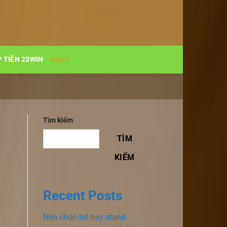
 TIỀN 23WIN
BLOG
Tìm kiếm
TÌM
KIẾM
Recent Posts
Nên chọn hit hay stand