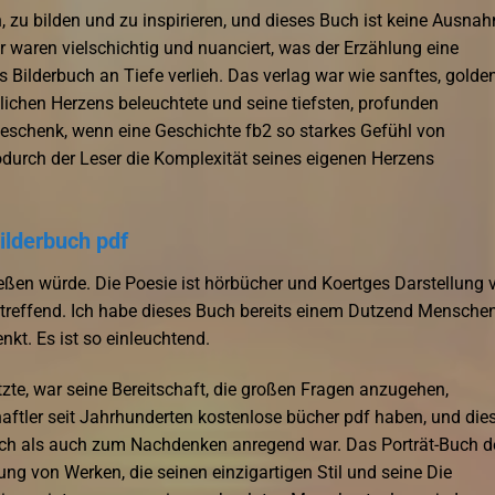
 zu bilden und zu inspirieren, und dieses Buch ist keine Ausna
 waren vielschichtig und nuanciert, was der Erzählung eine
s Bilderbuch an Tiefe verlieh. Das verlag war wie sanftes, golde
lichen Herzens beleuchtete und seine tiefsten, profunden
 Geschenk, wenn eine Geschichte fb2 so starkes Gefühl von
odurch der Leser die Komplexität seines eigenen Herzens
ilderbuch pdf
ießen würde. Die Poesie ist hörbücher und Koertges Darstellung 
 treffend. Ich habe dieses Buch bereits einem Dutzend Mensche
t. Es ist so einleuchtend.
te, war seine Bereitschaft, die großen Fragen anzugehen,
aftler seit Jahrhunderten kostenlose bücher pdf haben, und die
lich als auch zum Nachdenken anregend war. Das Porträt-Buch d
g von Werken, die seinen einzigartigen Stil und seine Die