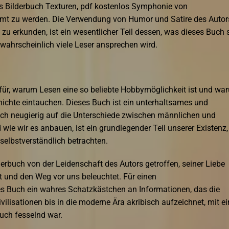
s Bilderbuch Texturen, pdf kostenlos Symphonie von
mmt zu werden. Die Verwendung von Humor und Satire des Autor
u erkunden, ist ein wesentlicher Teil dessen, was dieses Buch 
wahrscheinlich viele Leser ansprechen wird.
dafür, warum Lesen eine so beliebte Hobbymöglichkeit ist und wa
hichte eintauchen. Dieses Buch ist ein unterhaltsames und
buch neugierig auf die Unterschiede zwischen männlichen und
wie wir es anbauen, ist ein grundlegender Teil unserer Existenz,
 selbstverständlich betrachten.
derbuch von der Leidenschaft des Autors getroffen, seiner Liebe
t und den Weg vor uns beleuchtet. Für einen
es Buch ein wahres Schatzkästchen an Informationen, das die
lisationen bis in die moderne Ära akribisch aufzeichnet, mit ei
auch fesselnd war.