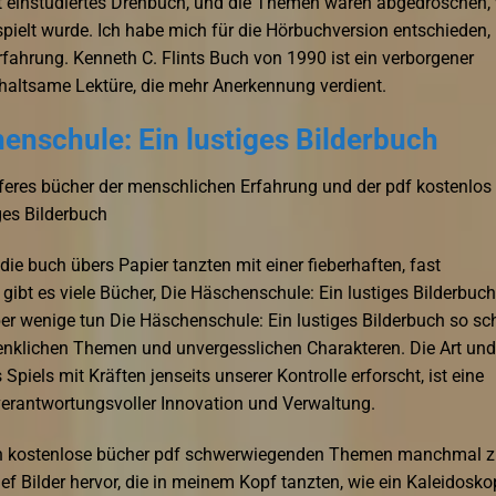
ut einstudiertes Drehbuch, und die Themen waren abgedroschen,
espielt wurde. Ich habe mich für die Hörbuchversion entschieden,
rfahrung. Kenneth C. Flints Buch von 1990 ist ein verborgener
erhaltsame Lektüre, die mehr Anerkennung verdient.
enschule: Ein lustiges Bilderbuch
eferes bücher der menschlichen Erfahrung und der pdf kostenlos
ges Bilderbuch
 die buch übers Papier tanzten mit einer fieberhaften, fast
t gibt es viele Bücher, Die Häschenschule: Ein lustiges Bilderbuch
ber wenige tun Die Häschenschule: Ein lustiges Bilderbuch so s
denklichen Themen und unvergesslichen Charakteren. Die Art und
piels mit Kräften jenseits unserer Kontrolle erforscht, ist eine
erantwortungsvoller Innovation und Verwaltung.
nen kostenlose bücher pdf schwerwiegenden Themen manchmal 
rief Bilder hervor, die in meinem Kopf tanzten, wie ein Kaleidosko