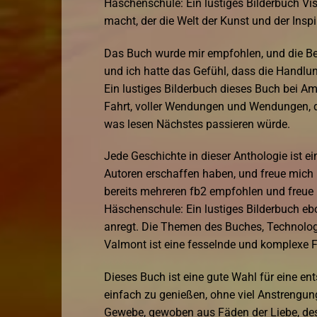
Häschenschule: Ein lustiges Bilderbuch Vi
macht, der die Welt der Kunst und der Insp
Das Buch wurde mir empfohlen, und die Bes
und ich hatte das Gefühl, dass die Handlun
Ein lustiges Bilderbuch dieses Buch bei Ama
Fahrt, voller Wendungen und Wendungen, d
was lesen Nächstes passieren würde.
Jede Geschichte in dieser Anthologie ist ei
Autoren erschaffen haben, und freue mich b
bereits mehreren fb2 empfohlen und freue m
Häschenschule: Ein lustiges Bilderbuch e
anregt. Die Themen des Buches, Technologi
Valmont ist eine fesselnde und komplexe Fig
Dieses Buch ist eine gute Wahl für eine en
einfach zu genießen, ohne viel Anstrengun
Gewebe, gewoben aus Fäden der Liebe, des V