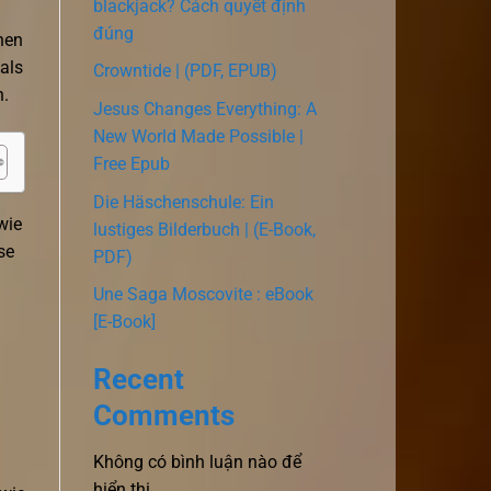
blackjack? Cách quyết định
đúng
nen
als
Crowntide | (PDF, EPUB)
n.
Jesus Changes Everything: A
New World Made Possible |
Free Epub
Die Häschenschule: Ein
wie
lustiges Bilderbuch | (E-Book,
se
PDF)
Une Saga Moscovite : eBook
[E-Book]
Recent
Comments
Không có bình luận nào để
hiển thị.