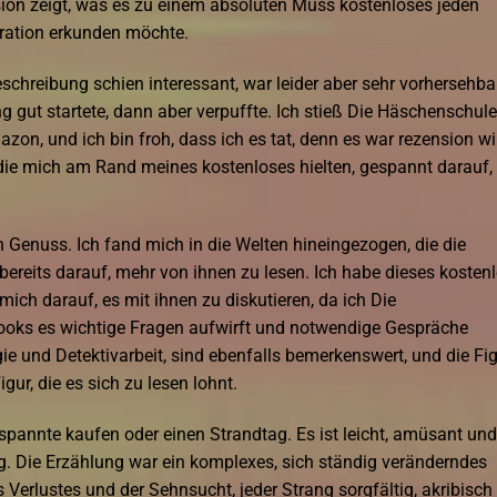
sion zeigt, was es zu einem absoluten Muss kostenloses jeden
iration erkunden möchte.
chreibung schien interessant, war leider aber sehr vorhersehbar
g gut startete, dann aber verpuffte. Ich stieß Die Häschenschule
zon, und ich bin froh, dass ich es tat, denn es war rezension wi
ie mich am Rand meines kostenloses hielten, gespannt darauf,
n Genuss. Ich fand mich in die Welten hineingezogen, die die
ereits darauf, mehr von ihnen zu lesen. Ich habe dieses kosten
ich darauf, es mit ihnen zu diskutieren, da ich Die
books es wichtige Fragen aufwirft und notwendige Gespräche
e und Detektivarbeit, sind ebenfalls bemerkenswert, und die Fi
ur, die es sich zu lesen lohnt.
tspannte kaufen oder einen Strandtag. Es ist leicht, amüsant und
g. Die Erzählung war ein komplexes, sich ständig veränderndes
erlustes und der Sehnsucht, jeder Strang sorgfältig, akribisch