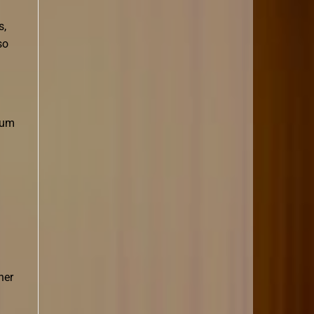
s,
so
rum
ner