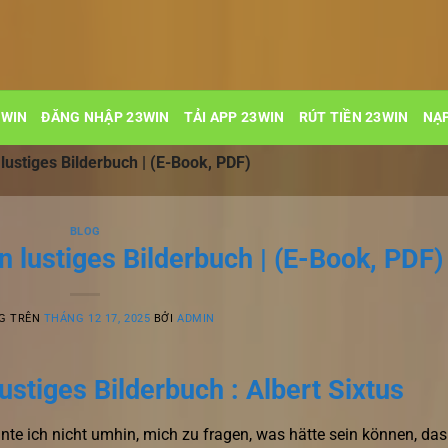
3WIN
ĐĂNG NHẬP 23WIN
TẢI APP 23WIN
RÚT TIỀN 23WIN
NẠP
lustiges Bilderbuch | (E-Book, PDF)
BLOG
 lustiges Bilderbuch | (E-Book, PDF)
G TRÊN
THÁNG 12 17, 2025
BỞI
ADMIN
ustiges Bilderbuch : Albert Sixtus
nnte ich nicht umhin, mich zu fragen, was hätte sein können, das