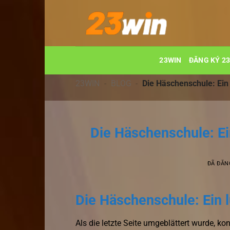
Chuyển
đến
nội
dung
23WIN
ĐĂNG KÝ 2
23WIN
-
BLOG
-
Die Häschenschule: Ein 
Die Häschenschule: Ein
ĐÃ ĐĂN
Die Häschenschule: Ein l
Als die letzte Seite umgeblättert wurde, ko