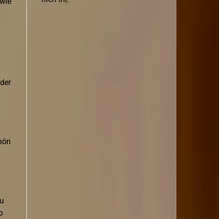
 wie
 der
chön
zu
p