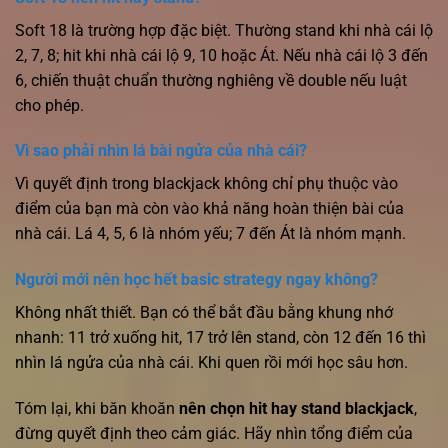
Soft 18 là trường hợp đặc biệt. Thường stand khi nhà cái lộ
2, 7, 8; hit khi nhà cái lộ 9, 10 hoặc Át. Nếu nhà cái lộ 3 đến
6, chiến thuật chuẩn thường nghiêng về double nếu luật
cho phép.
Vì sao phải nhìn lá bài ngửa của nhà cái?
Vì quyết định trong blackjack không chỉ phụ thuộc vào
điểm của bạn mà còn vào khả năng hoàn thiện bài của
nhà cái. Lá 4, 5, 6 là nhóm yếu; 7 đến Át là nhóm mạnh.
Người mới nên học hết basic strategy ngay không?
Không nhất thiết. Bạn có thể bắt đầu bằng khung nhớ
nhanh: 11 trở xuống hit, 17 trở lên stand, còn 12 đến 16 thì
nhìn lá ngửa của nhà cái. Khi quen rồi mới học sâu hơn.
Tóm lại, khi băn khoăn
nên chọn hit hay stand blackjack
,
đừng quyết định theo cảm giác. Hãy nhìn tổng điểm của