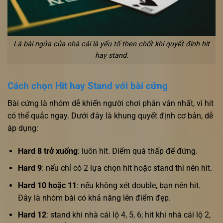
Lá bài ngửa của nhà cái là yếu tố then chốt khi quyết định hit
hay stand.
Cách chọn Hit hay Stand với bài cứng
Bài cứng là nhóm dễ khiến người chơi phân vân nhất, vì hit
có thể quắc ngay. Dưới đây là khung quyết định cơ bản, dễ
áp dụng:
Hard 8 trở xuống
: luôn hit. Điểm quá thấp để đứng.
Hard 9
: nếu chỉ có 2 lựa chọn hit hoặc stand thì nên hit.
Hard 10 hoặc 11
: nếu không xét double, bạn nên hit.
Đây là nhóm bài có khả năng lên điểm đẹp.
Hard 12
: stand khi nhà cái lộ 4, 5, 6; hit khi nhà cái lộ 2,