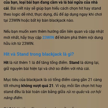
của bạn, loại bài bạn đang cầm và lá bài ngửa của nhà
cái
. Bài viết này sẽ giúp bạn hiểu cách chọn hit hay stand
theo logic dễ nhớ, thực dụng, đủ để áp dụng ngay khi chơi
tại 23WIN hoặc bất kỳ bàn blackjack nào.
Nếu bạn muốn xem thêm hướng dẫn liên quan và cập nhật
mới nhất, hãy truy cập
23WIN
để khám phá thêm nội dung
hữu ích từ 23WIN.
Hit và Stand trong blackjack là gì?
Hit
là rút thêm 1 lá để tăng tổng điểm.
Stand
là dừng lại,
giữ nguyên bài hiện tại và chờ so điểm với nhà cái.
Mục tiêu của blackjack là có tổng điểm càng gần 21 càng
tốt nhưng
không vượt quá 21
. Vì vậy, mỗi lần chọn hit hay
stand đều là bài toán cân bằng giữa
rủi ro quắc
và
cơ hội
nâng điểm
.