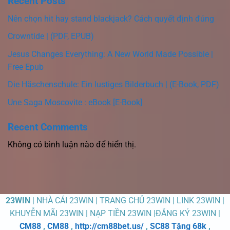
Recent Posts
Nên chọn hit hay stand blackjack? Cách quyết định đúng
Crowntide | (PDF, EPUB)
Jesus Changes Everything: A New World Made Possible |
Free Epub
Die Häschenschule: Ein lustiges Bilderbuch | (E-Book, PDF)
Une Saga Moscovite : eBook [E-Book]
Recent Comments
Không có bình luận nào để hiển thị.
23WIN
| NHÀ CÁI 23WIN | TRANG CHỦ 23WIN | LINK 23WIN |
KHUYỄN MÃI 23WIN | NẠP TIỀN 23WIN |ĐĂNG KÝ 23WIN |
CM88
,
CM88
,
http://cm88bet.us/
,
SC88 Tặng 68k
,