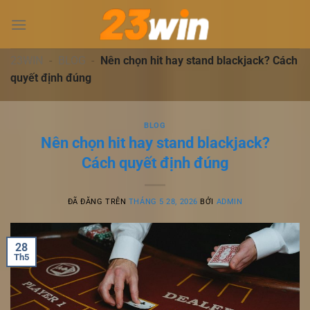
Chuyển
đến
nội
dung
23WIN
-
BLOG
-
Nên chọn hit hay stand blackjack? Cách
quyết định đúng
BLOG
Nên chọn hit hay stand blackjack?
Cách quyết định đúng
ĐÃ ĐĂNG TRÊN
THÁNG 5 28, 2026
BỞI
ADMIN
28
Th5