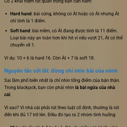
Có 2 khái niệm rất quan trọng bạn cần nắm:
Hard hand
: bài cứng, không có Át hoặc có Át nhưng Át
chỉ tính là 1 điểm.
Soft hand
: bài mềm, có Át đang được tính là 11 điểm.
Loại bài này an toàn hơn khi hit vì nếu vượt 21, Át có thể
chuyển về 1.
Ví dụ: 10 + 6 là hard 16. Còn Át + 7 là soft 18.
Nguyên tắc cốt lõi: đừng chỉ nhìn bài của mình
Sai lầm phổ biến nhất là chỉ nhìn tổng điểm của bản thân.
Trong blackjack, bạn còn phải nhìn
lá bài ngửa của nhà
cái
.
Vì sao? Vì nhà cái phải rút theo luật cố định, thường là rút
đến khi đủ 17 trở lên. Điều đó tạo ra 2 nhóm tình huống: