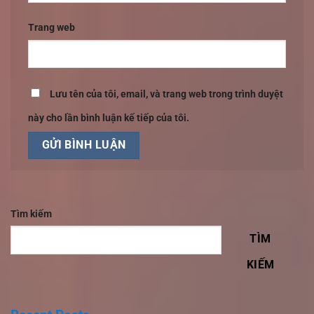
Trang web
Lưu tên của tôi, email, và trang web trong trình duyệt
này cho lần bình luận kế tiếp của tôi.
Tìm kiếm
TÌM
KIẾM