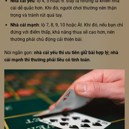
Nhà cái yếu
: lộ 4, 5 hoặc 6. Đây là những lá khiến nhà
cái dễ quắc hơn. Khi đó, người chơi thường nên thận
trọng và tránh rút quá tay.
Nhà cái mạnh
: lộ 7, 8, 9, 10 hoặc Át. Khi đó, nếu bạn chỉ
đứng với điểm thấp, khả năng thua sẽ cao hơn, nên
thường phải chủ động cải thiện bài.
Nói ngắn gọn:
nhà cái yếu thì ưu tiên giữ bài hợp lý; nhà
cái mạnh thì thường phải liều có tính toán
.