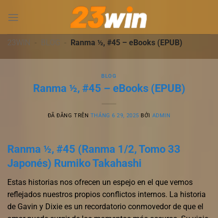
Chuyển
đến
nội
dung
23WIN
-
BLOG
-
Ranma ½, #45 – eBooks (EPUB)
BLOG
Ranma ½, #45 – eBooks (EPUB)
ĐÃ ĐĂNG TRÊN
THÁNG 6 29, 2025
BỞI
ADMIN
Ranma ½, #45 (Ranma 1/2, Tomo 33
Japonés) Rumiko Takahashi
Estas historias nos ofrecen un espejo en el que vemos
reflejados nuestros propios conflictos internos. La historia
de Gavin y Dixie es un recordatorio conmovedor de que el