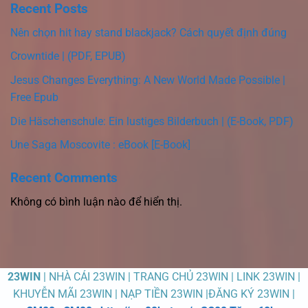
Recent Posts
Nên chọn hit hay stand blackjack? Cách quyết định đúng
Crowntide | (PDF, EPUB)
Jesus Changes Everything: A New World Made Possible |
Free Epub
Die Häschenschule: Ein lustiges Bilderbuch | (E-Book, PDF)
Une Saga Moscovite : eBook [E-Book]
Recent Comments
Không có bình luận nào để hiển thị.
23WIN
| NHÀ CÁI 23WIN | TRANG CHỦ 23WIN | LINK 23WIN |
KHUYỄN MÃI 23WIN | NẠP TIỀN 23WIN |ĐĂNG KÝ 23WIN |