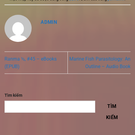
ADMIN
Ranma ½, #45 – eBooks
Marine Fish Parasitology: An
(EPUB)
Outline – Audio Book
Tìm kiếm
TÌM
KIẾM