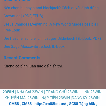
Nên chọn hit hay stand blackjack? Cách quyết định đúng
Crowntide | (PDF, EPUB)
Jesus Changes Everything: A New World Made Possible |
Free Epub
Die Häschenschule: Ein lustiges Bilderbuch | (E-Book, PDF)
Une Saga Moscovite : eBook [E-Book]
Recent Comments
Không có bình luận nào để hiển thị.
23WIN
| NHÀ CÁI 23WIN | TRANG CHỦ 23WIN | LINK 23WIN |
KHUYỄN MÃI 23WIN | NẠP TIỀN 23WIN |ĐĂNG KÝ 23WIN |
CM88
,
CM88
,
http://cm88bet.us/
,
SC88 Tặng 68k
,