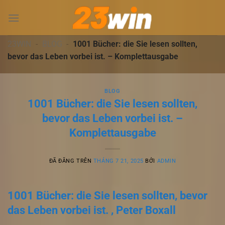
Chuyển
đến
nội
dung
23WIN
-
BLOG
-
1001 Bücher: die Sie lesen sollten,
bevor das Leben vorbei ist. – Komplettausgabe
BLOG
1001 Bücher: die Sie lesen sollten,
bevor das Leben vorbei ist. –
Komplettausgabe
ĐÃ ĐĂNG TRÊN
THÁNG 7 21, 2025
BỞI
ADMIN
1001 Bücher: die Sie lesen sollten, bevor
das Leben vorbei ist. , Peter Boxall