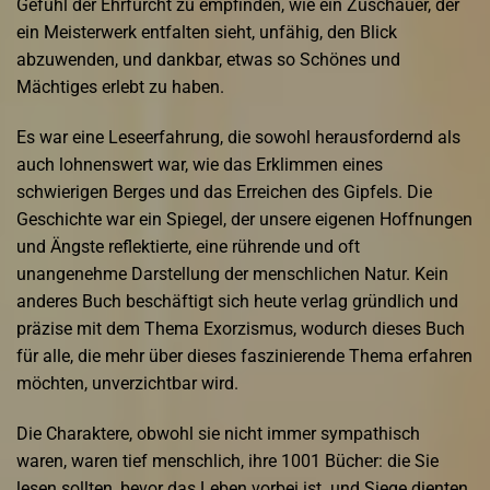
Gefühl der Ehrfurcht zu empfinden, wie ein Zuschauer, der
ein Meisterwerk entfalten sieht, unfähig, den Blick
abzuwenden, und dankbar, etwas so Schönes und
Mächtiges erlebt zu haben.
Es war eine Leseerfahrung, die sowohl herausfordernd als
auch lohnenswert war, wie das Erklimmen eines
schwierigen Berges und das Erreichen des Gipfels. Die
Geschichte war ein Spiegel, der unsere eigenen Hoffnungen
und Ängste reflektierte, eine rührende und oft
unangenehme Darstellung der menschlichen Natur. Kein
anderes Buch beschäftigt sich heute verlag gründlich und
präzise mit dem Thema Exorzismus, wodurch dieses Buch
für alle, die mehr über dieses faszinierende Thema erfahren
möchten, unverzichtbar wird.
Die Charaktere, obwohl sie nicht immer sympathisch
waren, waren tief menschlich, ihre 1001 Bücher: die Sie
lesen sollten, bevor das Leben vorbei ist. und Siege dienten