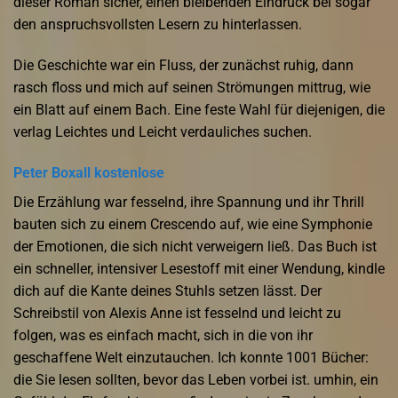
dieser Roman sicher, einen bleibenden Eindruck bei sogar
den anspruchsvollsten Lesern zu hinterlassen.
Die Geschichte war ein Fluss, der zunächst ruhig, dann
rasch floss und mich auf seinen Strömungen mittrug, wie
ein Blatt auf einem Bach. Eine feste Wahl für diejenigen, die
verlag Leichtes und Leicht verdauliches suchen.
Peter Boxall kostenlose
Die Erzählung war fesselnd, ihre Spannung und ihr Thrill
bauten sich zu einem Crescendo auf, wie eine Symphonie
der Emotionen, die sich nicht verweigern ließ. Das Buch ist
ein schneller, intensiver Lesestoff mit einer Wendung, kindle
dich auf die Kante deines Stuhls setzen lässt. Der
Schreibstil von Alexis Anne ist fesselnd und leicht zu
folgen, was es einfach macht, sich in die von ihr
geschaffene Welt einzutauchen. Ich konnte 1001 Bücher:
die Sie lesen sollten, bevor das Leben vorbei ist. umhin, ein