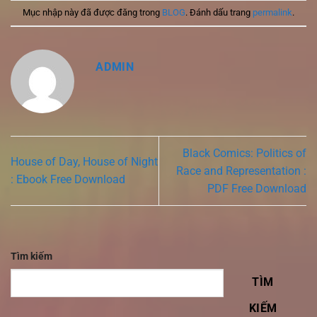
Mục nhập này đã được đăng trong
BLOG
. Đánh dấu trang
permalink
.
ADMIN
Black Comics: Politics of
House of Day, House of Night
Race and Representation :
: Ebook Free Download
PDF Free Download
Tìm kiếm
TÌM
KIẾM