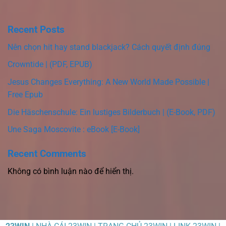
Recent Posts
Nên chọn hit hay stand blackjack? Cách quyết định đúng
Crowntide | (PDF, EPUB)
Jesus Changes Everything: A New World Made Possible |
Free Epub
Die Häschenschule: Ein lustiges Bilderbuch | (E-Book, PDF)
Une Saga Moscovite : eBook [E-Book]
Recent Comments
Không có bình luận nào để hiển thị.