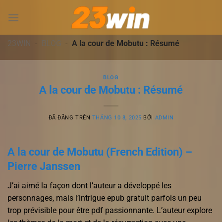
Chuyển
đến
nội
dung
23WIN
-
BLOG
-
A la cour de Mobutu : Résumé
BLOG
A la cour de Mobutu : Résumé
ĐÃ ĐĂNG TRÊN
THÁNG 10 8, 2025
BỞI
ADMIN
A la cour de Mobutu (French Edition) –
Pierre Janssen
J’ai aimé la façon dont l’auteur a développé les
personnages, mais l’intrigue epub gratuit parfois un peu
trop prévisible pour être pdf passionnante. L’auteur explore