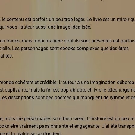
 le contenu est parfois un peu trop léger. Le livre est un miroir q
 qui vous l’auteur aussi une image idéalisée.
en traités, mais mobi manière dont ils sont présentés est parfoi
ficielle. Les personnages sont ebooks complexes que des êtres
alités.
n monde cohérent et crédible. L’auteur a une imagination déborda
est captivante, mais la fin est trop abrupte et livre le téléchargem
 Les descriptions sont des poèmes qui manquent de rythme et d
re, mais lire personnages sont bien créés. L’histoire est un peu tr
oks être vraiment passionnante et engageante. J’ai été transpo
e et la réalité se confondent.