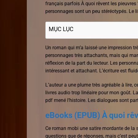
français parfois À quoi rêvent les pieuvres ?
personnages sont un peu stéréotypés. Le liv
MỤC LỤC
Un roman qui m’a laissé une impression trè
personnages très attachants, mais qui man
réflexion de la part du lecteur. Les person
intéressant et attachant. L’écriture est flu
L’auteur a une plume très agréable à lire, ce 
livres audio trop linéaire pour mon goût. La 
pdf mené l’histoire. Les dialogues sont parfo
eBooks (EPUB) À quoi rêv
Ce roman mobi une satire mordante de la so
questions que de réponses, mais c’est peut-