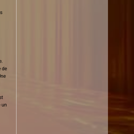
es
e.
e de
Une
st
e un