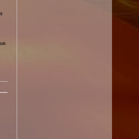
es
que.