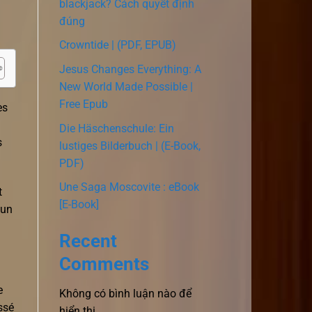
blackjack? Cách quyết định
đúng
Crowntide | (PDF, EPUB)
Jesus Changes Everything: A
New World Made Possible |
Free Epub
es
Die Häschenschule: Ein
s
lustiges Bilderbuch | (E-Book,
PDF)
Une Saga Moscovite : eBook
t
[E-Book]
 un
Recent
Comments
e
Không có bình luận nào để
ssé
hiển thị.