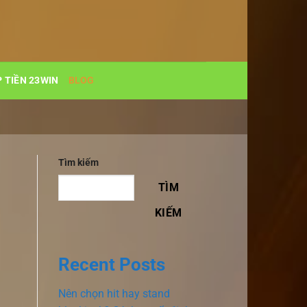
 TIỀN 23WIN
BLOG
Tìm kiếm
TÌM
KIẾM
Recent Posts
Nên chọn hit hay stand