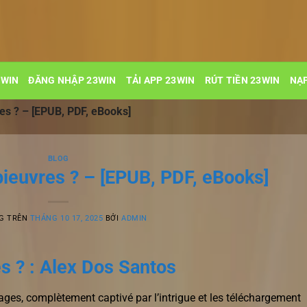
3WIN
ĐĂNG NHẬP 23WIN
TẢI APP 23WIN
RÚT TIỀN 23WIN
NẠP
res ? – [EPUB, PDF, eBooks]
BLOG
pieuvres ? – [EPUB, PDF, eBooks]
G TRÊN
THÁNG 10 17, 2025
BỞI
ADMIN
es ? : Alex Dos Santos
ages, complètement captivé par l’intrigue et les téléchargement