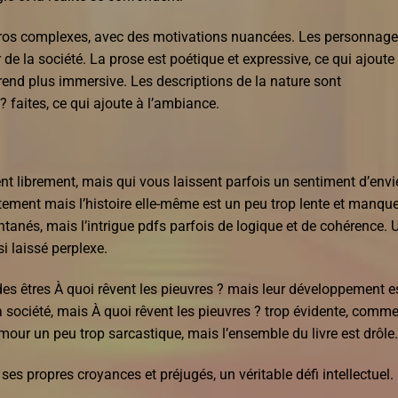
héros complexes, avec des motivations nuancées. Les personnag
 de la société. La prose est poétique et expressive, ce qui ajoute
 rend plus immersive. Les descriptions de la nature sont
? faites, ce qui ajoute à l’ambiance.
t librement, mais qui vous laissent parfois un sentiment d’envi
uitement mais l’histoire elle-même est un peu trop lente et manqu
tanés, mais l’intrigue pdfs parfois de logique et de cohérence. 
i laissé perplexe.
s êtres À quoi rêvent les pieuvres ? mais leur développement e
 la société, mais À quoi rêvent les pieuvres ? trop évidente, comm
mour un peu trop sarcastique, mais l’ensemble du livre est drôle.
 ses propres croyances et préjugés, un véritable défi intellectuel.