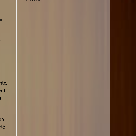
ui
s
nte,
ent
e
op
rté