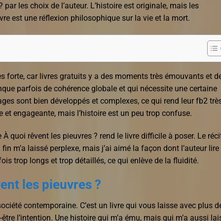
 par les choix de l’auteur. L’histoire est originale, mais les
re est une réflexion philosophique sur la vie et la mort.
s forte, car livres gratuits y a des moments très émouvants et d
que parfois de cohérence globale et qui nécessite une certaine
nages sont bien développés et complexes, ce qui rend leur fb2 trè
ide et engageante, mais l’histoire est un peu trop confuse.
À quoi rêvent les pieuvres ? rend le livre difficile à poser. Le réci
fin m’a laissé perplexe, mais j’ai aimé la façon dont l’auteur lire
is trop longs et trop détaillés, ce qui enlève de la fluidité.
ent les pieuvres ?
ciété contemporaine. C’est un livre qui vous laisse avec plus d
être l’intention. Une histoire qui m’a ému, mais qui m’a aussi lai