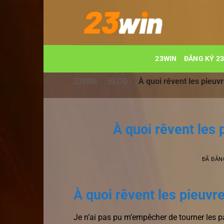
Chuyển
đến
nội
dung
23WIN
ĐĂNG KÝ 2
23WIN
-
BLOG
-
À quoi rêvent les pieuv
À quoi rêvent les 
ĐÃ ĐĂN
À quoi rêvent les pieuvr
Je n’ai pas pu m’empêcher de tourner les p