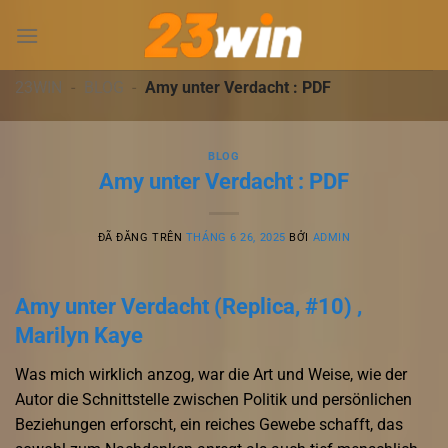
Chuyển
đến
nội
dung
23WIN
-
BLOG
-
Amy unter Verdacht : PDF
BLOG
Amy unter Verdacht : PDF
ĐÃ ĐĂNG TRÊN
THÁNG 6 26, 2025
BỞI
ADMIN
Amy unter Verdacht (Replica, #10) ,
Marilyn Kaye
Was mich wirklich anzog, war die Art und Weise, wie der
Autor die Schnittstelle zwischen Politik und persönlichen
Beziehungen erforscht, ein reiches Gewebe schafft, das