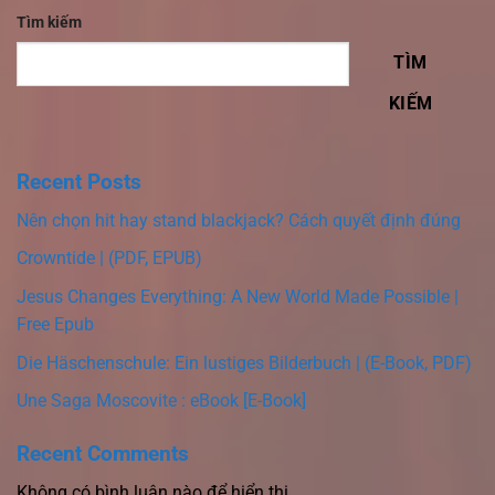
Tìm kiếm
TÌM
KIẾM
Recent Posts
Nên chọn hit hay stand blackjack? Cách quyết định đúng
Crowntide | (PDF, EPUB)
Jesus Changes Everything: A New World Made Possible |
Free Epub
Die Häschenschule: Ein lustiges Bilderbuch | (E-Book, PDF)
Une Saga Moscovite : eBook [E-Book]
Recent Comments
Không có bình luận nào để hiển thị.