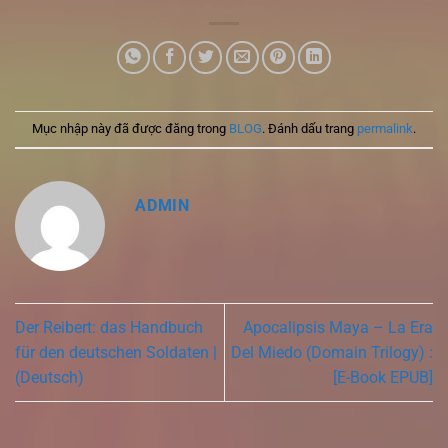
Mục nhập này đã được đăng trong
BLOG
. Đánh dấu trang
permalink
.
ADMIN
Der Reibert: das Handbuch
Apocalipsis Maya – La Era
für den deutschen Soldaten |
Del Miedo (Domain Trilogy) :
(Deutsch)
[E-Book EPUB]