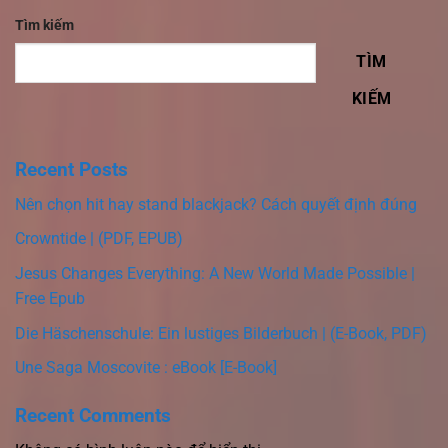
Tìm kiếm
TÌM
KIẾM
Recent Posts
Nên chọn hit hay stand blackjack? Cách quyết định đúng
Crowntide | (PDF, EPUB)
Jesus Changes Everything: A New World Made Possible |
Free Epub
Die Häschenschule: Ein lustiges Bilderbuch | (E-Book, PDF)
Une Saga Moscovite : eBook [E-Book]
Recent Comments