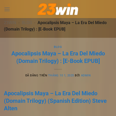
Chuyển
đến
nội
dung
23WIN
-
BLOG
-
Apocalipsis Maya – La Era Del Miedo
(Domain Trilogy) : [E-Book EPUB]
BLOG
Apocalipsis Maya – La Era Del Miedo
(Domain Trilogy) : [E-Book EPUB]
ĐÃ ĐĂNG TRÊN
THÁNG 10 1, 2025
BỞI
ADMIN
Apocalipsis Maya – La Era Del Miedo
(Domain Trilogy) (Spanish Edition) Steve
Alten