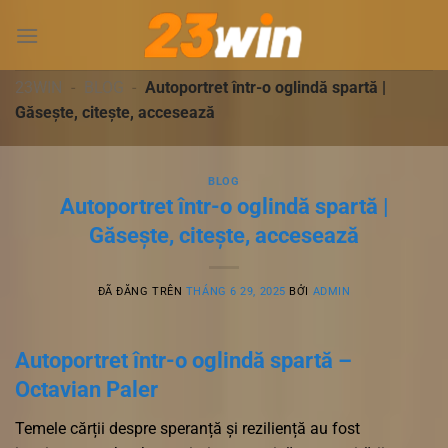
Chuyển
đến
nội
dung
23WIN
-
BLOG
-
Autoportret într-o oglindă spartă |
Găsește, citește, accesează
BLOG
Autoportret într-o oglindă spartă |
Găsește, citește, accesează
ĐÃ ĐĂNG TRÊN
THÁNG 6 29, 2025
BỞI
ADMIN
Autoportret într-o oglindă spartă –
Octavian Paler
Temele cărții despre speranță și reziliență au fost