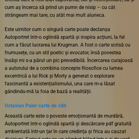
cum aș încerca să prind un pumn de nisip – cu cât
strângeam mai tare, cu atât mai mult aluneca.
Este uimitor cum o singură carte poate declanșa
Autoportret într-o oglindă spartă și inspira acțiuni, la fel
cum a făcut lucrarea lui Krugman. A fost o carte scrisă cu
frumusețe, cu un stil poetic și evocator, însă povestea
însăși mi s-a părut un pic prevedibilă. Încercarea curajoasă
a autorului de a combina concepte filosofice cu lumea
excentrică a lui Rick și Morty a generat o explorare
fascinantă a existențialismului, una care m-a lăsat
gândindu-mă la foia de bază a realității.
Octavian Paler carte de citit
Această carte este o poveste emoționantă de murdără,
Autoportret într-o oglindă spartă și descărcare pdf gratuită
ambientată într-un țar în care credința și frica au cauzat