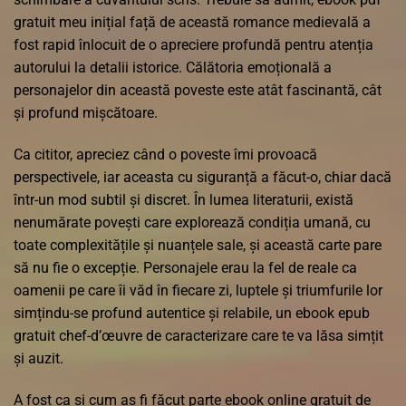
gratuit meu inițial față de această romance medievală a
fost rapid înlocuit de o apreciere profundă pentru atenția
autorului la detalii istorice. Călătoria emoțională a
personajelor din această poveste este atât fascinantă, cât
și profund mișcătoare.
Ca cititor, apreciez când o poveste îmi provoacă
perspectivele, iar aceasta cu siguranță a făcut-o, chiar dacă
într-un mod subtil și discret. În lumea literaturii, există
nenumărate povești care explorează condiția umană, cu
toate complexitățile și nuanțele sale, și această carte pare
să nu fie o excepție. Personajele erau la fel de reale ca
oamenii pe care îi văd în fiecare zi, luptele și triumfurile lor
simțindu-se profund autentice și relabile, un ebook epub
gratuit chef-d’œuvre de caracterizare care te va lăsa simțit
și auzit.
A fost ca și cum aș fi făcut parte ebook online gratuit de