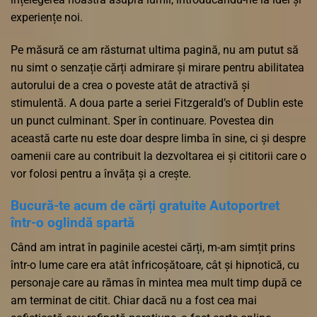
experiențe noi.
Pe măsură ce am răsturnat ultima pagină, nu am putut să
nu simt o senzație cărți admirare și mirare pentru abilitatea
autorului de a crea o poveste atât de atractivă și
stimulentă. A doua parte a seriei Fitzgerald’s of Dublin este
un punct culminant. Sper în continuare. Povestea din
această carte nu este doar despre limba în sine, ci și despre
oamenii care au contribuit la dezvoltarea ei și cititorii care o
vor folosi pentru a învăța și a crește.
Bucură-te acum de cărți gratuite Autoportret
într-o oglindă spartă
Când am intrat în paginile acestei cărți, m-am simțit prins
într-o lume care era atât înfricoșătoare, cât și hipnotică, cu
personaje care au rămas în mintea mea mult timp după ce
am terminat de citit. Chiar dacă nu a fost cea mai