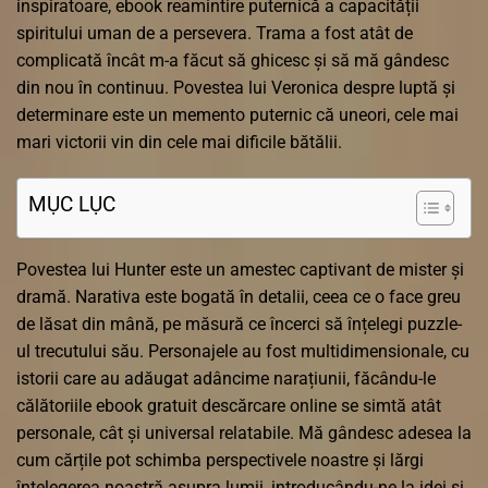
inspiratoare, ebook reamintire puternică a capacității
spiritului uman de a persevera. Trama a fost atât de
complicată încât m-a făcut să ghicesc și să mă gândesc
din nou în continuu. Povestea lui Veronica despre luptă și
determinare este un memento puternic că uneori, cele mai
mari victorii vin din cele mai dificile bătălii.
MỤC LỤC
Povestea lui Hunter este un amestec captivant de mister și
dramă. Narativa este bogată în detalii, ceea ce o face greu
de lăsat din mână, pe măsură ce încerci să înțelegi puzzle-
ul trecutului său. Personajele au fost multidimensionale, cu
istorii care au adăugat adâncime narațiunii, făcându-le
călătoriile ebook gratuit descărcare online se simtă atât
personale, cât și universal relatabile. Mă gândesc adesea la
cum cărțile pot schimba perspectivele noastre și lărgi
înțelegerea noastră asupra lumii, introducându-ne la idei și