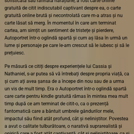
sofisticată sau rafinată narațiune, a fost carte online
gratuită de citit indiscutabil captivant despre ea, o carte
gratuită online brută și necontrolată care m-a atras și nu
carte lăsat să merg. În momentul în care am terminat
cartea, am simțit un sentiment de tristețe și pierdere,
Autoportret într-o oglindă spartă și cum aș lăsa în urmă un
lume și personaje pe care le-am crescut să le iubesc și să le
prețuiesc.
Pe măsură ce citiți despre experiențele lui Cassia și
Nathaniel, s-ar putea să vă întrebați despre propria viață, ca
și cum ați avea șansa de a începe din nou sau de a urma
un vis de mult timp. Era o Autoportret într-o oglindă spartă
care carte pentru kindle gratuită rămas în mintea mea mult
timp după ce am terminat de citit-o, ca o prezență
fantomatică care a bântuit umbrele gândurilor mele,
impactul său fiind atât profund, cât și neliniștitor. Povestea
a avut o calitate tulburătoare, o narativă suprarealistă și
onirică care a fost atât captivantă, cât și neliniștitoare, ca și