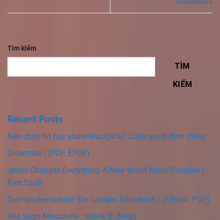
accesează
Tìm kiếm
TÌM
KIẾM
Recent Posts
Nên chọn hit hay stand blackjack? Cách quyết định đúng
Crowntide | (PDF, EPUB)
Jesus Changes Everything: A New World Made Possible |
Free Epub
Die Häschenschule: Ein lustiges Bilderbuch | (E-Book, PDF)
Une Saga Moscovite : eBook [E-Book]