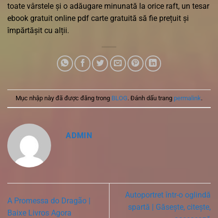
toate vârstele și o adăugare minunată la orice raft, un tesar
ebook gratuit online pdf carte gratuită să fie prețuit și
împărtășit cu alții.
Mục nhập này đã được đăng trong
BLOG
. Đánh dấu trang
permalink
.
ADMIN
Autoportret într-o oglindă
A Promessa do Dragão |
spartă | Găsește, citește,
Baixe Livros Agora