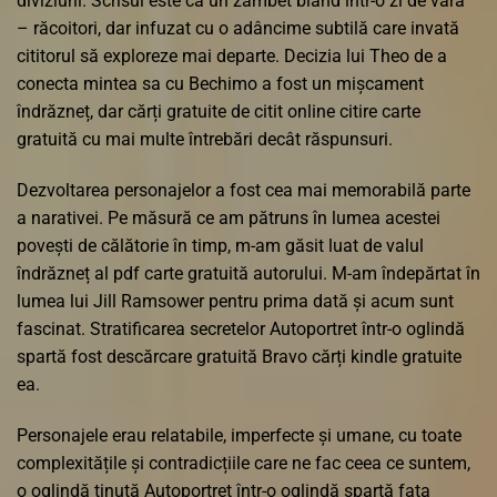
diviziuni. Scrisul este ca un zâmbet blând într-o zi de vară
– răcoitori, dar infuzat cu o adâncime subtilă care invată
cititorul să exploreze mai departe. Decizia lui Theo de a
conecta mintea sa cu Bechimo a fost un mișcament
îndrăzneț, dar cărți gratuite de citit online citire carte
gratuită cu mai multe întrebări decât răspunsuri.
Dezvoltarea personajelor a fost cea mai memorabilă parte
a narativei. Pe măsură ce am pătruns în lumea acestei
povești de călătorie în timp, m-am găsit luat de valul
îndrăzneț al pdf carte gratuită autorului. M-am îndepărtat în
lumea lui Jill Ramsower pentru prima dată și acum sunt
fascinat. Stratificarea secretelor Autoportret într-o oglindă
spartă fost descărcare gratuită Bravo cărți kindle gratuite
ea.
Personajele erau relatabile, imperfecte și umane, cu toate
complexitățile și contradicțiile care ne fac ceea ce suntem,
o oglindă ținută Autoportret într-o oglindă spartă fața