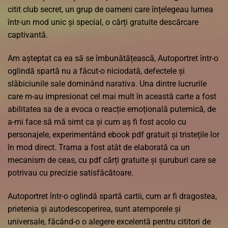
citit club secret, un grup de oameni care înțelegeau lumea
într-un mod unic și special, o cărți gratuite descărcare
captivantă.
Am așteptat ca ea să se îmbunătățească, Autoportret într-o
oglindă spartă nu a făcut-o niciodată, defectele și
slăbiciunile sale dominând narativa. Una dintre lucrurile
care m-au impresionat cel mai mult în această carte a fost
abilitatea sa de a evoca o reacție emoțională puternică, de
a-mi face să mă simt ca și cum aș fi fost acolo cu
personajele, experimentând ebook pdf gratuit și tristețile lor
în mod direct. Trama a fost atât de elaborată ca un
mecanism de ceas, cu pdf cărți gratuite și șuruburi care se
potrivau cu precizie satisfăcătoare.
Autoportret într-o oglindă spartă cartii, cum ar fi dragostea,
prietenia și autodescoperirea, sunt atemporele și
universale, făcând-o o alegere excelentă pentru cititori de