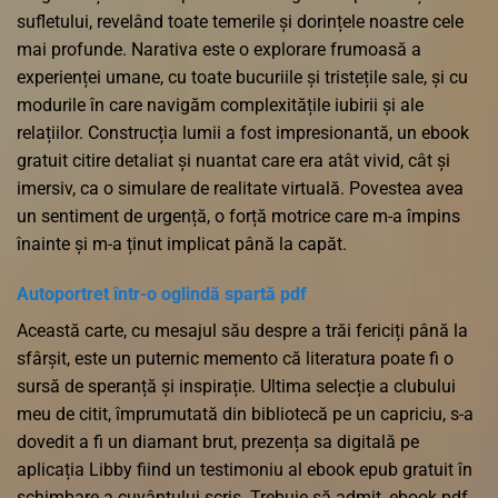
sufletului, revelând toate temerile și dorințele noastre cele
mai profunde. Narativa este o explorare frumoasă a
experienței umane, cu toate bucuriile și tristețile sale, și cu
modurile în care navigăm complexitățile iubirii și ale
relațiilor. Construcția lumii a fost impresionantă, un ebook
gratuit citire detaliat și nuantat care era atât vivid, cât și
imersiv, ca o simulare de realitate virtuală. Povestea avea
un sentiment de urgență, o forță motrice care m-a împins
înainte și m-a ținut implicat până la capăt.
Autoportret într-o oglindă spartă pdf
Această carte, cu mesajul său despre a trăi fericiți până la
sfârșit, este un puternic memento că literatura poate fi o
sursă de speranță și inspirație. Ultima selecție a clubului
meu de citit, împrumutată din bibliotecă pe un capriciu, s-a
dovedit a fi un diamant brut, prezența sa digitală pe
aplicația Libby fiind un testimoniu al ebook epub gratuit în
schimbare a cuvântului scris. Trebuie să admit, ebook pdf