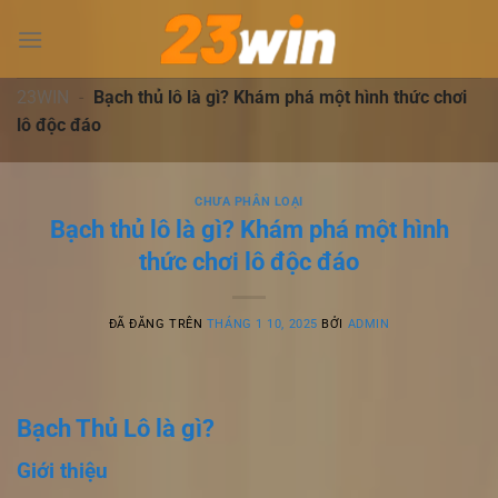
Chuyển
đến
nội
dung
23WIN
-
Bạch thủ lô là gì? Khám phá một hình thức chơi
lô độc đáo
CHƯA PHÂN LOẠI
Bạch thủ lô là gì? Khám phá một hình
thức chơi lô độc đáo
ĐÃ ĐĂNG TRÊN
THÁNG 1 10, 2025
BỞI
ADMIN
Bạch Thủ Lô là gì?
Giới thiệu