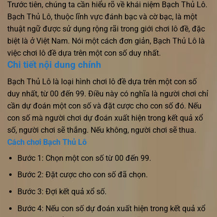
Trước tiên, chúng ta cần hiểu rõ về khái niệm Bạch Thủ Lô.
Bạch Thủ Lô, thuộc lĩnh vực đánh bạc và cờ bạc, là một
thuật ngữ được sử dụng rộng rãi trong giới chơi lô đề, đặc
biệt là ở Việt Nam. Nói một cách đơn giản, Bạch Thủ Lô là
việc chơi lô đề dựa trên một con số duy nhất.
Chi tiết nội dung chính
Bạch Thủ Lô là loại hình chơi lô đề dựa trên một con số
duy nhất, từ 00 đến 99. Điều này có nghĩa là người chơi chỉ
cần dự đoán một con số và đặt cược cho con số đó. Nếu
con số mà người chơi dự đoán xuất hiện trong kết quả xổ
số, người chơi sẽ thắng. Nếu không, người chơi sẽ thua.
Cách chơi Bạch Thủ Lô
Bước 1: Chọn một con số từ 00 đến 99.
Bước 2: Đặt cược cho con số đã chọn.
Bước 3: Đợi kết quả xổ số.
Bước 4: Nếu con số dự đoán xuất hiện trong kết quả xổ