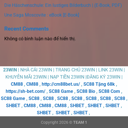
Die Häschenschule: Ein lustiges Bilderbuch | (E-Book, PDF)
Une Saga Moscovite : eBook [E-Book]
Recent Comments
Không có bình luận nào để hiển thị.
23WIN
| NHÀ CÁI 23WIN | TRANG CHỦ 23WIN | LINK 23WIN |
KHUYỄN MÃI 23WIN | NẠP TIỀN 23WIN |ĐĂNG KÝ 23WIN |
CM88
,
CM88
,
http://cm88bet.us/
,
SC88 Tặng 68k
,
https://sh-bet.com/
,
SC88 Game
,
SC88 Bio
,
SC88 Com
,
SC88 Game
,
SC88
,
SC88
,
SC88
,
SC88
,
SC88
,
SC88
,
SC88
,
SHBET
,
CM88
,
CM88
,
CM88
,
SHBET
,
SHBET
,
SHBET
,
SHBET
,
SHBET
,
SHBET
,
Copyright 2026 ©
TEAM 1