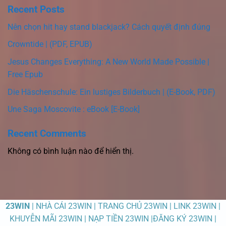
Recent Posts
Nên chọn hit hay stand blackjack? Cách quyết định đúng
Crowntide | (PDF, EPUB)
Jesus Changes Everything: A New World Made Possible |
Free Epub
Die Häschenschule: Ein lustiges Bilderbuch | (E-Book, PDF)
Une Saga Moscovite : eBook [E-Book]
Recent Comments
Không có bình luận nào để hiển thị.
23WIN
| NHÀ CÁI 23WIN | TRANG CHỦ 23WIN | LINK 23WIN |
KHUYỄN MÃI 23WIN | NẠP TIỀN 23WIN |ĐĂNG KÝ 23WIN |