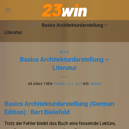
Chuyển
đến
nội
dung
23WIN
-
BLOG
-
Basics Architekturdarstellung –
Literatur
BLOG
Basics Architekturdarstellung –
Literatur
ĐÃ ĐĂNG TRÊN
THÁNG 12 4, 2025
BỞI
ADMIN
Basics Architekturdarstellung (German
Edition) : Bert Bielefeld
Trotz der Fehler bleibt das Buch eine fesselnde Lektüre,