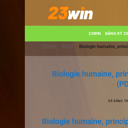
Chuyển
đến
nội
dung
23WIN
ĐĂNG KÝ 2
23WIN
-
BLOG
-
Biologie humaine, princ
Biologie humaine, pri
(PD
ĐÃ ĐĂNG T
Biologie humaine, princi