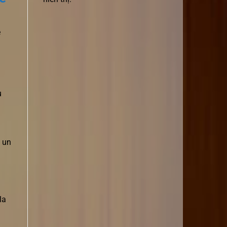
e
u
e un
la