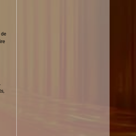
 de
ire
.
s,