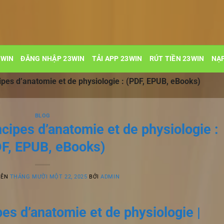
3WIN
ĐĂNG NHẬP 23WIN
TẢI APP 23WIN
RÚT TIỀN 23WIN
NẠP
ipes d’anatomie et de physiologie : (PDF, EPUB, eBooks)
BLOG
ncipes d’anatomie et de physiologie :
F, EPUB, eBooks)
RÊN
THÁNG MƯỜI MỘT 22, 2025
BỞI
ADMIN
pes d’anatomie et de physiologie |