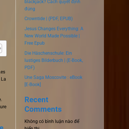
blackjack? Cách quyết định
đúng
Crowntide | (PDF, EPUB)
Jesus Changes Everything: A
New World Made Possible |
Free Epub
Die Häschenschule: Ein
lustiges Bilderbuch | (E-Book,
PDF)
Les
Une Saga Moscovite : eBook
 La
[E-Book]
Recent
e.
ture
Comments
Không có bình luận nào để
e
hiển thị.