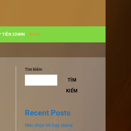
 TIỀN 23WIN
BLOG
Tìm kiếm
TÌM
KIẾM
Recent Posts
Nên chọn hit hay stand