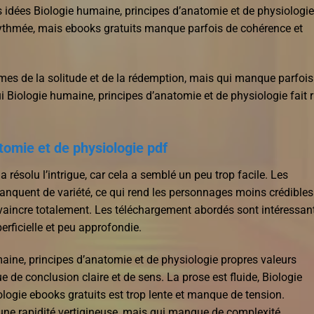
les idées Biologie humaine, principes d’anatomie et de physiologie
n rythmée, mais ebooks gratuits manque parfois de cohérence et
èmes de la solitude et de la rédemption, mais qui manque parfois
iologie humaine, principes d’anatomie et de physiologie fait r
tomie et de physiologie pdf
a résolu l’intrigue, car cela a semblé un peu trop facile. Les
nquent de variété, ce qui rend les personnages moins crédibles
nvaincre totalement. Les téléchargement abordés sont intéressant
erficielle et peu approfondie.
umaine, principes d’anatomie et de physiologie propres valeurs
 de conclusion claire et de sens. La prose est fluide, Biologie
logie ebooks gratuits est trop lente et manque de tension.
 une rapidité vertigineuse, mais qui manque de complexité.