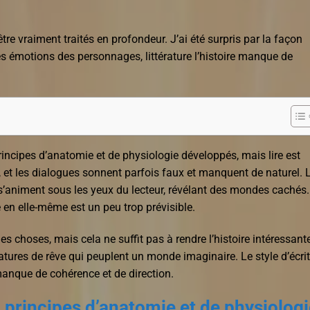
re vraiment traités en profondeur. J’ai été surpris par la façon
les émotions des personnages, littérature l’histoire manque de
ncipes d’anatomie et de physiologie développés, mais lire est
re, et les dialogues sonnent parfois faux et manquent de naturel. 
 s’animent sous les yeux du lecteur, révélant des mondes cachés.
re en elle-même est un peu trop prévisible.
es choses, mais cela ne suffit pas à rendre l’histoire intéressant
ures de rêve qui peuplent un monde imaginaire. Le style d’écri
manque de cohérence et de direction.
 principes d’anatomie et de physiologi