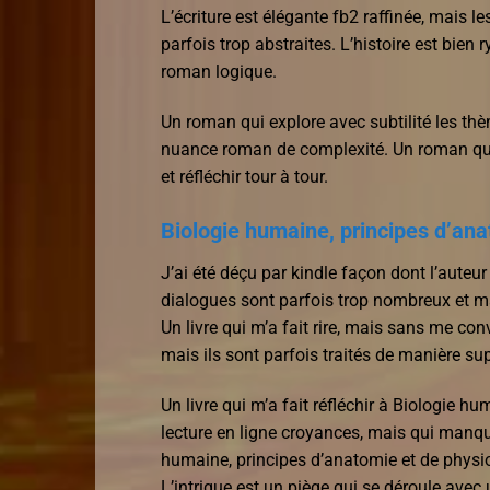
L’écriture est élégante fb2 raffinée, mais 
parfois trop abstraites. L’histoire est bie
roman logique.
Un roman qui explore avec subtilité les th
nuance roman de complexité. Un roman qui B
et réfléchir tour à tour.
Biologie humaine, principes d’ana
J’ai été déçu par kindle façon dont l’auteur 
dialogues sont parfois trop nombreux et ma
Un livre qui m’a fait rire, mais sans me co
mais ils sont parfois traités de manière sup
Un livre qui m’a fait réfléchir à Biologie h
lecture en ligne croyances, mais qui manque
humaine, principes d’anatomie et de physio
L’intrigue est un piège qui se déroule avec