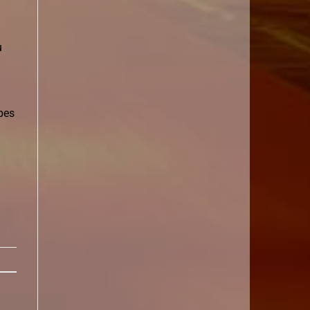
u
ipes