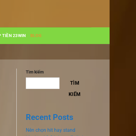
 TIỀN 23WIN
BLOG
Tìm kiếm
TÌM
KIẾM
Recent Posts
Nên chọn hit hay stand