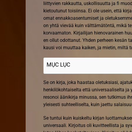
liittyvien rakkautta, uskollisuutta ja fi muo
kietoutunut toisiinsa. Ei ole usein, että
omat ennakkoasentumiset ja oletuksemme,
on yhtä vievää kuin välttämätöntä, mikä t
korvaamaton. Kirjailijan hienovarainen huum
en ollut odottanut. Yhden perheen kesän tar
kausi voi muuttaa kaiken, ja mietin, miltä
MỤC LỤC
Se on kirja, joka haastaa oletuksiasi, ajat
henkilökohtaiselta että universaaliselta j
resonoi äänikirja minussa, sen tutkimus i
yleisesti suhteelliselta, kuin jaettu salaisu
Se tuntui kuin kuiskeltu kirjan luottamuksen
universaali. Kirjoitus oli kuvitteellista ja s