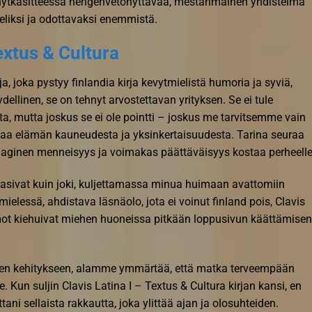
 lyhytkäsitteessä hengenvetonyttävää, mestarimainen yhdistelmä
uteliksi ja odottavaksi enemmistä.
extus & Cultura
a, joka pystyy finlandia kirja​ kevytmielistä humoria ja syviä,
ydellinen, se on tehnyt arvostettavan yrityksen. Se ei tule
ta, mutta joskus se ei ole pointti – joskus me tarvitsemme vain
uttaa elämän kauneudesta ja yksinkertaisuudesta. Tarina seuraa
traaginen menneisyys ja voimakas päättäväisyys kostaa perheell
rtasivat kuin joki, kuljettamassa minua huimaan avattomiin
 mielessä, ahdistava läsnäolo, jota ei voinut finland pois, Clavis
hmot kiehuivat miehen huoneissa pitkään loppusivun käättämisen
seen kehitykseen, alamme ymmärtää, että matka terveempään
Kun suljin Clavis Latina I – Textus & Cultura kirjan kansi, en
tani sellaista rakkautta, joka ylittää ajan ja olosuhteiden.