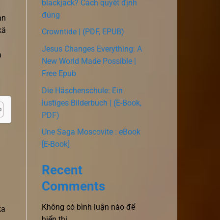
blackjack? Cách quyết định
đúng
an
kä
Crowntide | (PDF, EPUB)
Jesus Changes Everything: A
a
New World Made Possible |
Free Epub
Die Häschenschule: Ein
lustiges Bilderbuch | (E-Book,
PDF)
Une Saga Moscovite : eBook
[E-Book]
Recent
Comments
Không có bình luận nào để
ka
hiển thị.