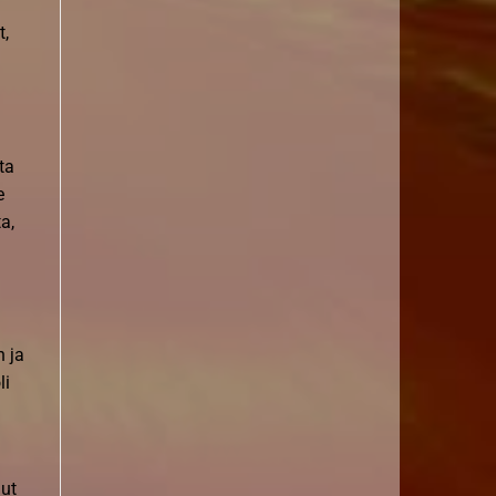
t,
ta
e
a,
 ja
li
nut