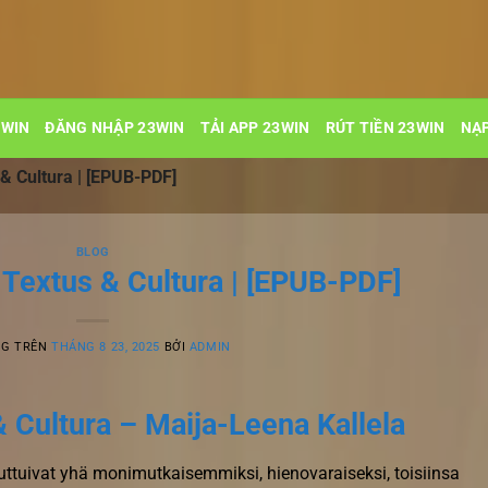
3WIN
ĐĂNG NHẬP 23WIN
TẢI APP 23WIN
RÚT TIỀN 23WIN
NẠP
 & Cultura | [EPUB-PDF]
BLOG
– Textus & Cultura | [EPUB-PDF]
NG TRÊN
THÁNG 8 23, 2025
BỞI
ADMIN
& Cultura – Maija-Leena Kallela
ttuivat yhä monimutkaisemmiksi, hienovaraiseksi, toisiinsa