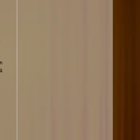
a
t
on
tä