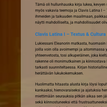
Tämä oli hullunhauska kirja lukea, kevyen
myös vakavia teemoja ja Clavis Latina I – T
ihmeiden ja taikuuden maailmaan, paikkaan,
näytti mahdolliselta, ja mahdollisuudet oli
Clavis Latina I – Textus & Cultura
Lukiessani Eleanorin matkasta, huomasin it
joilla voin olla avoimempi ja aitommassa yht
yhteenvetosta, tosi alkuperäinen, joka kielt
rakenne oli monimutkainen ja kiinnostava
tarkasti suunniteltaessa. Kirjan historiall
herättävän lukukokemuksen.
Huolimatta hitaasta alusta kirja löysi lopult
kankaaksi, hienovaraiseksi ja ajatuksia her
miettimään seurauksia pitkän aikaa sen jäl
sekä kiinnostuneeksi että frustraattuneeks