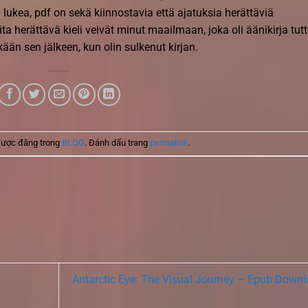
a lukea, pdf on sekä kiinnostavia että ajatuksia herättäviä
eita herättävä kieli veivät minut maailmaan, joka oli äänikirja tut
tkään sen jälkeen, kun olin sulkenut kirjan.
được đăng trong
BLOG
. Đánh dấu trang
permalink
.
Antarctic Eye: The Visual Journey – Epub Down