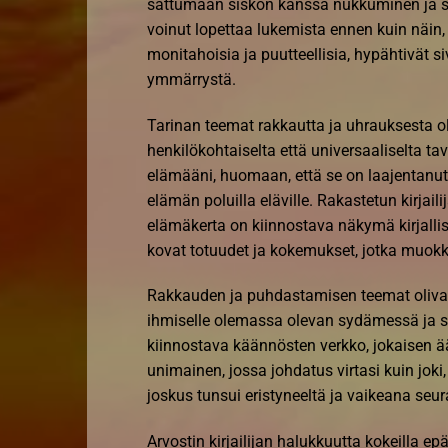
sattumaan siskon kanssa nukkuminen ja sal
voinut lopettaa lukemista ennen kuin näin, 
monitahoisia ja puutteellisia, hypähtivät si
ymmärrystä.
Tarinan teemat rakkautta ja uhrauksesta oliv
henkilökohtaiselta että universaaliselta t
elämääni, huomaan, että se on laajentanu
elämän poluilla eläville. Rakastetun kirjaili
elämäkerta on kiinnostava näkymä kirjall
kovat totuudet ja kokemukset, jotka muo
Rakkauden ja puhdastamisen teemat olivat 
ihmiselle olemassa olevan sydämessä ja s
kiinnostava käännösten verkko, jokaisen ään
unimainen, jossa johdatus virtasi kuin jo
joskus tunsui eristyneeltä ja vaikeana seu
Arvostin kirjailijan halukkuutta kokeilla ep