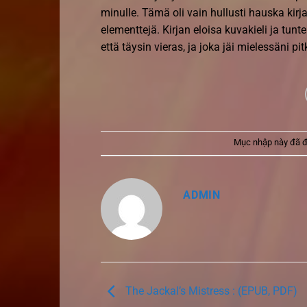
minulle. Tämä oli vain hullusti hauska kirj
elementtejä. Kirjan eloisa kuvakieli ja tunt
että täysin vieras, ja joka jäi mielessäni pi
Mục nhập này đã 
ADMIN
The Jackal’s Mistress : (EPUB, PDF)