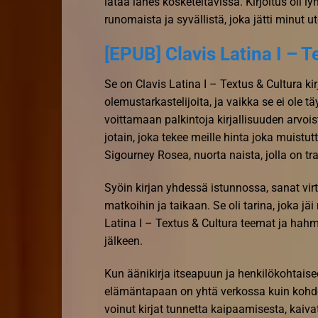
lataa lähes kosketeltavissa. Kirjoitus oli
runomaista ja syvällistä, joka jätti minut 
[EPUB] Clavis Latina I – T
Se on Clavis Latina I – Textus & Cultura kirj
olemustarkastelijoita, ja vaikka se ei ole tä
voittamaan palkintoja kirjallisuuden arvois
jotain, joka tekee meille hinta joka muist
Sigourney Rosea, nuorta naista, jolla on 
Syöin kirjan yhdessä istunnossa, sanat vi
matkoihin ja taikaan. Se oli tarina, joka jäi
Latina I – Textus & Cultura teemat ja ha
jälkeen.
Kun äänikirja itseapuun ja henkilökohtai
elämäntapaan on yhtä verkossa kuin kohde. 
voinut kirjat tunnetta kaipaamisesta, kaivat