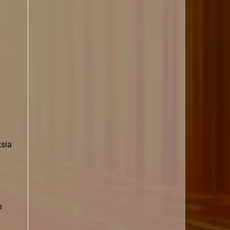
ksia
n