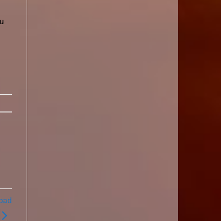
tu
load