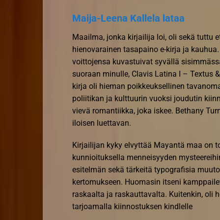
Maija-Leena Kallela lataa
Maailma, jonka kirjailija loi, oli sekä tuttu
hienovarainen tasapaino e-kirja ja kauhua.
voittojensa kuvastuivat syvällä sisimmässän
suoraan minulle, Clavis Latina I – Textus &
kirja oli hieman poikkeuksellinen tavanoma
poliitikan ja kulttuurin vuoksi joudutin k
vievä romantiikka, joka iskee. Bethany Turne
iloisen luettavan.
Kirjailijan kyky elvyttää Mayantä maa on tod
kunnioituksella menneisyyden mysteereihin. 
esitelmän sekä tärkeitä typografisia muutok
kertomukseen. Huomasin itseni kamppailev
raskaalta ja raskauttavalta. Kuitenkin, oli h
tarjoamalla kiinnostuksen kindlelle