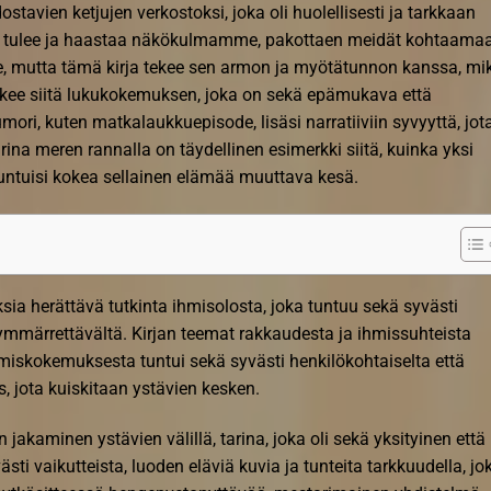
dostavien ketjujen verkostoksi, joka oli huolellisesti ja tarkkaan
 kirja tulee ja haastaa näkökulmamme, pakottaen meidät kohtaama
 mutta tämä kirja tekee sen armon ja myötätunnon kanssa, mi
ekee siitä lukukokemuksen, joka on sekä epämukava että
ori, kuten matkalaukkuepisode, lisäsi narratiiviin syvyyttä, jot
ina meren rannalla on täydellinen esimerkki siitä, kuinka yksi
 tuntuisi kokea sellainen elämää muuttava kesä.
uksia herättävä tutkinta ihmisolosta, joka tuntuu sekä syvästi
a ymmärrettävältä. Kirjan teemat rakkaudesta ja ihmissuhteista
hmiskokemuksesta tuntui sekä syvästi henkilökohtaiselta että
us, jota kuiskitaan ystävien kesken.
 jakaminen ystävien välillä, tarina, joka oli sekä yksityinen että
yvästi vaikutteista, luoden eläviä kuvia ja tunteita tarkkuudella, jo