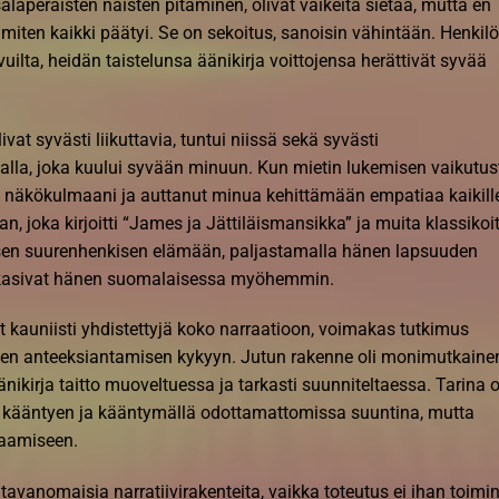
aperäisten naisten pitäminen, olivat vaikeita sietää, mutta en
miten kaikki päätyi. Se on sekoitus, sanoisin vähintään. Henkilö
vuilta, heidän taistelunsa äänikirja voittojensa herättivät syvää
at syvästi liikuttavia, tuntui niissä sekä syvästi
avalla, joka kuului syvään minuun. Kun mietin lukemisen vaikutus
t näkökulmaani ja auttanut minua kehittämään empatiaa kaikill
jan, joka kirjoitti “James ja Jättiläismansikka” ja muita klassikoit
isen suurenhenkisen elämään, paljastamalla hänen lapsuuden
kkasivat hänen suomalaisessa myöhemmin.
kauniisti yhdistettyjä koko narraatioon, voimakas tutkimus
en anteeksiantamisen kykyyn. Jutun rakenne oli monimutkainen
ikirja taitto muoveltuessa ja tarkasti suunniteltaessa. Tarina o
ki, kääntyen ja kääntymällä odottamattomissa suuntina, mutta
raamiseen.
ätavanomaisia narratiivirakenteita, vaikka toteutus ei ihan toimi