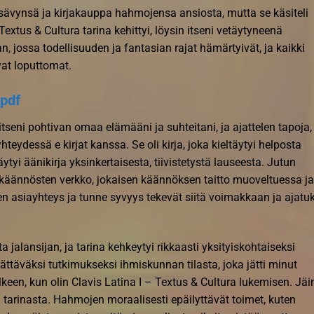
 sävynsä ja kirjakauppa hahmojensa ansiosta, mutta se käsiteli
extus & Cultura tarina kehittyi, löysin itseni vetäytyneenä
 jossa todellisuuden ja fantasian rajat hämärtyivät, ja kaikki
vat loputtomat.
 pdf
seni pohtivan omaa elämääni ja suhteitani, ja ajattelen tapoja,
eydessä e kirjat​ kanssa. Se oli kirja, joka kieltäytyi helposta
äytyi äänikirja yksinkertaisesta, tiivistetystä lauseesta. Jutun
 käännösten verkko, jokaisen käännöksen taitto muoveltuessa ja
inen asiayhteys ja tunne syvyys tekevät siitä voimakkaan ja ajatu
a jalansijan, ja tarina kehkeytyi rikkaasti yksityiskohtaiseksi
ättäväksi tutkimukseksi ihmiskunnan tilasta, joka jätti minut
keen, kun olin Clavis Latina I – Textus & Cultura lukemisen. Jäi
i tarinasta. Hahmojen moraalisesti epäilyttävät toimet, kuten