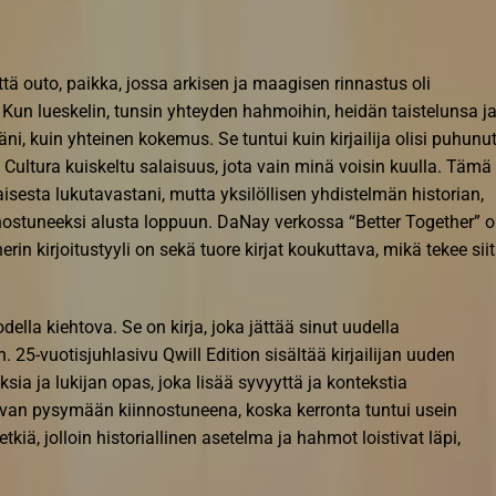
 että outo, paikka, jossa arkisen ja maagisen rinnastus oli
 Kun lueskelin, tunsin yhteyden hahmoihin, heidän taistelunsa j
i, kuin yhteinen kokemus. Se tuntui kuin kirjailija olisi puhunu
 Cultura kuiskeltu salaisuus, jota vain minä voisin kuulla. Tämä
isesta lukutavastani, mutta yksilöllisen yhdistelmän historian,
iinnostuneeksi alusta loppuun. DaNay verkossa “Better Together” 
rin kirjoitustyyli on sekä tuore kirjat koukuttava, mikä tekee sii
ella kiehtova. Se on kirja, joka jättää sinut uudella
25-vuotisjuhlasivu Qwill Edition sisältää kirjailijan uuden
sia ja lukijan opas, joka lisää syvyyttä ja kontekstia
an pysymään kiinnostuneena, koska kerronta tuntui usein
etkiä, jolloin historiallinen asetelma ja hahmot loistivat läpi,