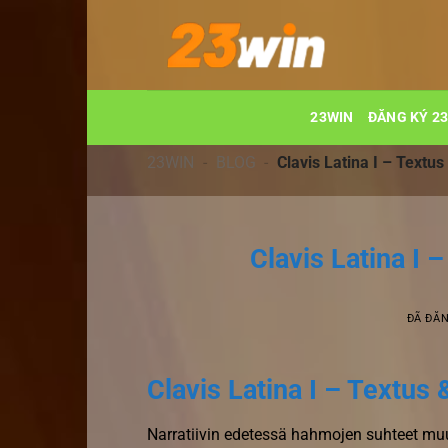
Chuyển
đến
nội
dung
23WIN
ĐĂNG KÝ 2
23WIN
-
BLOG
-
Clavis Latina I – Textus
Clavis Latina I 
ĐÃ ĐĂ
Clavis Latina I – Textus 
Narratiivin edetessä hahmojen suhteet muu