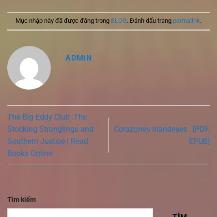
Mục nhập này đã được đăng trong
BLOG
. Đánh dấu trang
permalink
.
ADMIN
The Big Eddy Club :The
Stocking Stranglings and
Corazones irlandeses : [PDF,
Southern Justice | Read
EPUB]
Books Online
Tìm kiếm