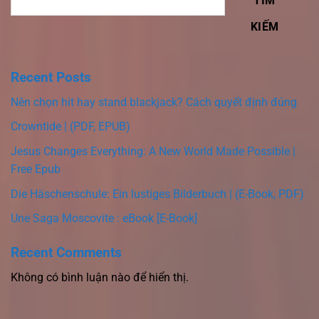
TÌM
KIẾM
Recent Posts
Nên chọn hit hay stand blackjack? Cách quyết định đúng
Crowntide | (PDF, EPUB)
Jesus Changes Everything: A New World Made Possible |
Free Epub
Die Häschenschule: Ein lustiges Bilderbuch | (E-Book, PDF)
Une Saga Moscovite : eBook [E-Book]
Recent Comments
Không có bình luận nào để hiển thị.