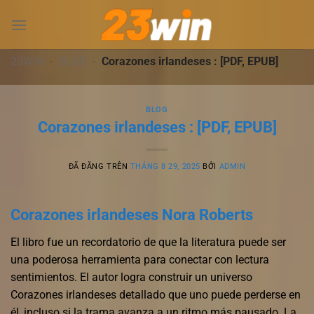
Chuyển
đến
nội
dung
23WIN
-
BLOG
-
Corazones irlandeses : [PDF, EPUB]
BLOG
Corazones irlandeses : [PDF, EPUB]
ĐÃ ĐĂNG TRÊN
THÁNG 8 29, 2025
BỞI
ADMIN
Corazones irlandeses Nora Roberts
El libro fue un recordatorio de que la literatura puede ser
una poderosa herramienta para conectar con lectura
sentimientos. El autor logra construir un universo
Corazones irlandeses detallado que uno puede perderse en
él, incluso si la trama avanza a un ritmo más pausado. La