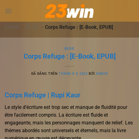
Chuyển
đến
nội
dung
23WIN
-
BLOG
-
Corps Refuge : [E-Book, EPUB]
BLOG
Corps Refuge : [E-Book, EPUB]
ĐÃ ĐĂNG TRÊN
THÁNG 8 9, 2025
BỞI
ADMIN
Corps Refuge | Rupi Kaur
Le style d’écriture est trop sec et manque de fluidité pour
être facilement compris. La écriture est fluide et
engageante, mais les personnages manquent de relief. Les
thèmes abordés sont universels et éternels, mais la livre
numérique en œuvre est décevante.