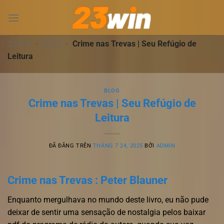
Chuyển
đến
nội
dung
23WIN
-
BLOG
-
Crime nas Trevas | Seu Refúgio de
Leitura
BLOG
Crime nas Trevas | Seu Refúgio de
Leitura
ĐÃ ĐĂNG TRÊN
THÁNG 7 24, 2025
BỞI
ADMIN
Crime nas Trevas : Peter Blauner
Enquanto mergulhava no mundo deste livro, eu não pude
deixar de sentir uma sensação de nostalgia pelos baixar