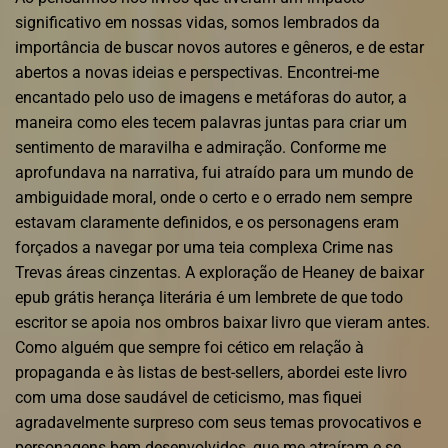
significativo em nossas vidas, somos lembrados da
importância de buscar novos autores e gêneros, e de estar
abertos a novas ideias e perspectivas. Encontrei-me
encantado pelo uso de imagens e metáforas do autor, a
maneira como eles tecem palavras juntas para criar um
sentimento de maravilha e admiração. Conforme me
aprofundava na narrativa, fui atraído para um mundo de
ambiguidade moral, onde o certo e o errado nem sempre
estavam claramente definidos, e os personagens eram
forçados a navegar por uma teia complexa Crime nas
Trevas áreas cinzentas. A exploração de Heaney de baixar
epub grátis herança literária é um lembrete de que todo
escritor se apoia nos ombros baixar livro que vieram antes.
Como alguém que sempre foi cético em relação à
propaganda e às listas de best-sellers, abordei este livro
com uma dose saudável de ceticismo, mas fiquei
agradavelmente surpreso com seus temas provocativos e
personagens bem desenvolvidos, que me atraíram e se