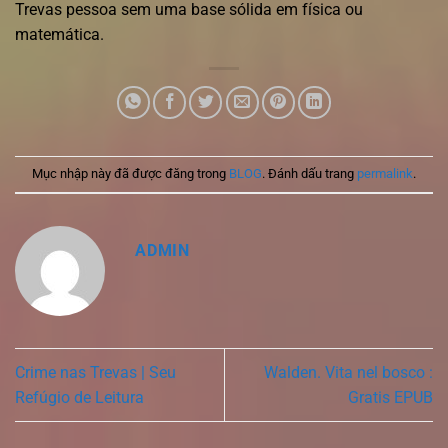
Trevas pessoa sem uma base sólida em física ou
matemática.
Mục nhập này đã được đăng trong
BLOG
. Đánh dấu trang
permalink
.
ADMIN
Crime nas Trevas | Seu
Walden. Vita nel bosco :
Refúgio de Leitura
Gratis EPUB