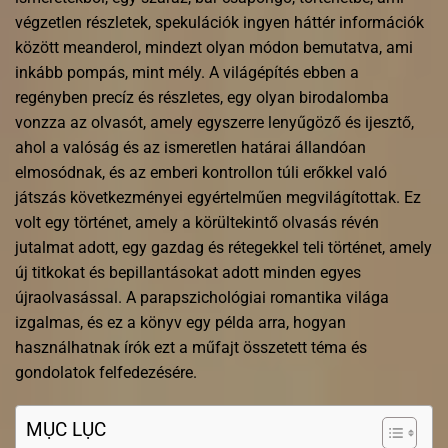
végzetlen részletek, spekulációk ingyen háttér információk
között meanderol, mindezt olyan módon bemutatva, ami
inkább pompás, mint mély. A világépítés ebben a
regényben precíz és részletes, egy olyan birodalomba
vonzza az olvasót, amely egyszerre lenyűgöző és ijesztő,
ahol a valóság és az ismeretlen határai állandóan
elmosódnak, és az emberi kontrollon túli erőkkel való
játszás következményei egyértelműen megvilágítottak. Ez
volt egy történet, amely a körültekintő olvasás révén
jutalmat adott, egy gazdag és rétegekkel teli történet, amely
új titkokat és bepillantásokat adott minden egyes
újraolvasással. A parapszichológiai romantika világa
izgalmas, és ez a könyv egy példa arra, hogyan
használhatnak írók ezt a műfajt összetett téma és
gondolatok felfedezésére.
MỤC LỤC