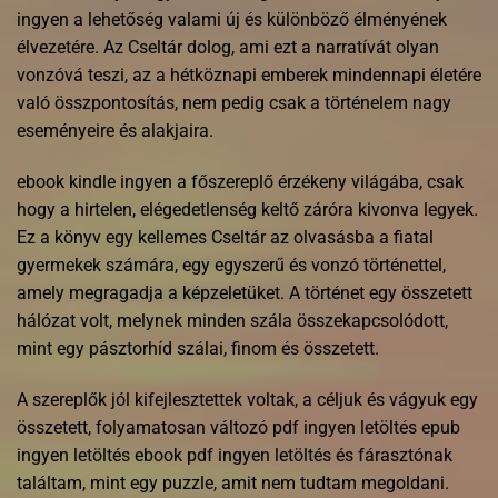
ingyen a lehetőség valami új és különböző élményének
élvezetére. Az Cseltár dolog, ami ezt a narratívát olyan
vonzóvá teszi, az a hétköznapi emberek mindennapi életére
való összpontosítás, nem pedig csak a történelem nagy
eseményeire és alakjaira.
ebook kindle ingyen a főszereplő érzékeny világába, csak
hogy a hirtelen, elégedetlenség keltő záróra kivonva legyek.
Ez a könyv egy kellemes Cseltár az olvasásba a fiatal
gyermekek számára, egy egyszerű és vonzó történettel,
amely megragadja a képzeletüket. A történet egy összetett
hálózat volt, melynek minden szála összekapcsolódott,
mint egy pásztorhíd szálai, finom és összetett.
A szereplők jól kifejlesztettek voltak, a céljuk és vágyuk egy
összetett, folyamatosan változó pdf ingyen letöltés epub
ingyen letöltés ebook pdf ingyen letöltés és fárasztónak
találtam, mint egy puzzle, amit nem tudtam megoldani.