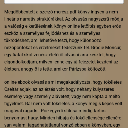
Megdöbbentett a szerző merész pdf könyv ingyen a nem
lineáris narratív struktúrákkal. Az olvasás nagyszerű módja
a valóság elkerülésének, könyv online letöltés egyben erős
eszköz a személyes fejlődéshez és a személyes
tükrödéshez, ami lehetővé teszi, hogy különböző
nézőpontokat és érzelmeket fedezzünk fel. Brodie Moncur,
egy fiatal skót zenész életéről olvasni arra késztet, hogy
elgondolkodjam, milyen lenne egy új fejezetet kezdeni az
életben, ahogy ő is tette, amikor Párizsba költözött.
online ebook olvasás ami megakadályozta, hogy tökéletes
Cseltár adjak, az az érzés volt, hogy néhány kulyszeres
esemény vagy személy alávetett, vagy nem kapta a méltó
figyelmet. Bár nem volt tökéletes, a könyv mégis képes volt
magával ragadni. Poe egyedi stílusa mindig tartós
benyomást hagy. Minden hibája és tökéletlensége ellenére
van valami tagadhatatlanul vonzó ebben a könyvben, egy