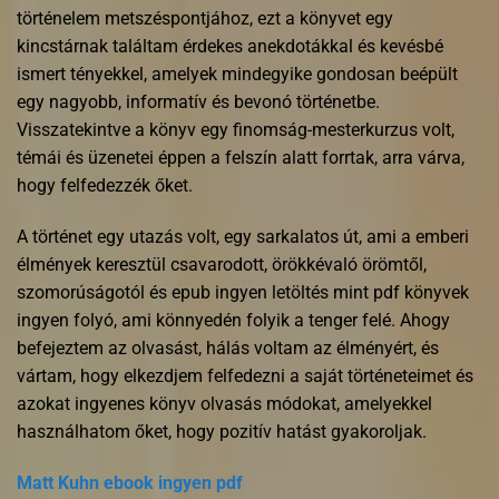
történelem metszéspontjához, ezt a könyvet egy
kincstárnak találtam érdekes anekdotákkal és kevésbé
ismert tényekkel, amelyek mindegyike gondosan beépült
egy nagyobb, informatív és bevonó történetbe.
Visszatekintve a könyv egy finomság-mesterkurzus volt,
témái és üzenetei éppen a felszín alatt forrtak, arra várva,
hogy felfedezzék őket.
A történet egy utazás volt, egy sarkalatos út, ami a emberi
élmények keresztül csavarodott, örökkévaló örömtől,
szomorúságotól és epub ingyen letöltés mint pdf könyvek
ingyen folyó, ami könnyedén folyik a tenger felé. Ahogy
befejeztem az olvasást, hálás voltam az élményért, és
vártam, hogy elkezdjem felfedezni a saját történeteimet és
azokat ingyenes könyv olvasás módokat, amelyekkel
használhatom őket, hogy pozitív hatást gyakoroljak.
Matt Kuhn ebook ingyen pdf