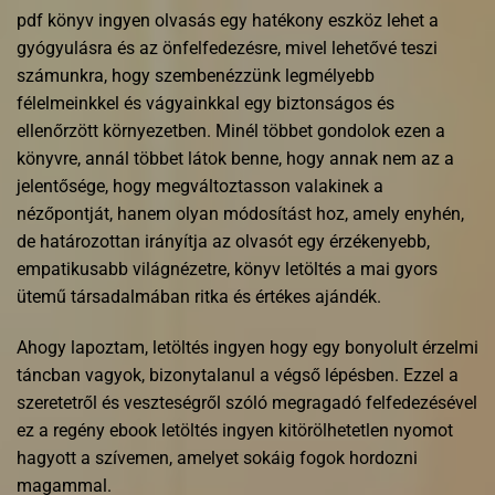
pdf könyv ingyen olvasás egy hatékony eszköz lehet a
gyógyulásra és az önfelfedezésre, mivel lehetővé teszi
számunkra, hogy szembenézzünk legmélyebb
félelmeinkkel és vágyainkkal egy biztonságos és
ellenőrzött környezetben. Minél többet gondolok ezen a
könyvre, annál többet látok benne, hogy annak nem az a
jelentősége, hogy megváltoztasson valakinek a
nézőpontját, hanem olyan módosítást hoz, amely enyhén,
de határozottan irányítja az olvasót egy érzékenyebb,
empatikusabb világnézetre, könyv letöltés a mai gyors
ütemű társadalmában ritka és értékes ajándék.
Ahogy lapoztam, letöltés ingyen hogy egy bonyolult érzelmi
táncban vagyok, bizonytalanul a végső lépésben. Ezzel a
szeretetről és veszteségről szóló megragadó felfedezésével
ez a regény ebook letöltés ingyen kitörölhetetlen nyomot
hagyott a szívemen, amelyet sokáig fogok hordozni
magammal.