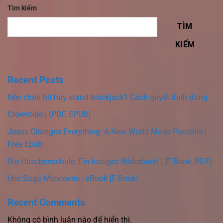
Tìm kiếm
TÌM
KIẾM
Recent Posts
Nên chọn hit hay stand blackjack? Cách quyết định đúng
Crowntide | (PDF, EPUB)
Jesus Changes Everything: A New World Made Possible |
Free Epub
Die Häschenschule: Ein lustiges Bilderbuch | (E-Book, PDF)
Une Saga Moscovite : eBook [E-Book]
Recent Comments
Không có bình luận nào để hiển thị.