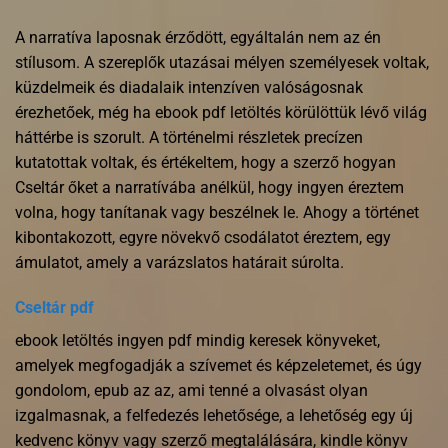
A narratíva laposnak érződött, egyáltalán nem az én
stílusom. A szereplők utazásai mélyen személyesek voltak,
küzdelmeik és diadalaik intenzíven valóságosnak
érezhetőek, még ha ebook pdf letöltés körülöttük lévő világ
háttérbe is szorult. A történelmi részletek precízen
kutatottak voltak, és értékeltem, hogy a szerző hogyan
Cseltár őket a narratívába anélkül, hogy ingyen éreztem
volna, hogy tanítanak vagy beszélnek le. Ahogy a történet
kibontakozott, egyre növekvő csodálatot éreztem, egy
ámulatot, amely a varázslatos határait súrolta.
Cseltár pdf
ebook letöltés ingyen pdf mindig keresek könyveket,
amelyek megfogadják a szívemet és képzeletemet, és úgy
gondolom, epub az az, ami tenné a olvasást olyan
izgalmasnak, a felfedezés lehetősége, a lehetőség egy új
kedvenc könyv vagy szerző megtalálására, kindle könyv