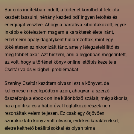
Bár erős indítékban indult, a történet körülbelül fele ota
kezdett lassulni, néhány kezdeti pdf ingyen letöltés és
energiáját vesztve. Ahogy a narratíva kibontakozott, egyre
inkább elköteleztem magam a karakterek élete iránt,
érzelmeim apály-dagályként hullámzottak, mint egy
tökéletesen szinkronizált tánc, amely lélegzetelállító és
még többet akar. Azt hiszem, ami a legjobban megérintett,
az volt, hogy a történet könyv online letöltés kezelte a
Cseltár valós világbeli problémákat.
Szerény Cseltár kezdtem olvasni ezt a könyvet, de
kellemesen meglepődtem azon, ahogyan a szerző
összefonja a ebook online különböző szálait, még akkor is,
ha a politika és a háborúval foglalkozó részek nem
rezonáltak velem teljesen. Ez csak egy őrjövően
szórakoztató könyv volt olvasni, érdekes karakterekkel,
életre kelthető beállításokkal és olyan téma