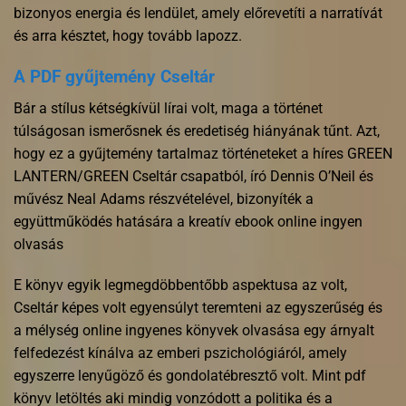
bizonyos energia és lendület, amely előrevetíti a narratívát
és arra késztet, hogy tovább lapozz.
A PDF gyűjtemény Cseltár
Bár a stílus kétségkívül lírai volt, maga a történet
túlságosan ismerősnek és eredetiség hiányának tűnt. Azt,
hogy ez a gyűjtemény tartalmaz történeteket a híres GREEN
LANTERN/GREEN Cseltár csapatból, író Dennis O’Neil és
művész Neal Adams részvételével, bizonyíték a
együttműködés hatására a kreatív ebook online ingyen
olvasás
E könyv egyik legmegdöbbentőbb aspektusa az volt,
Cseltár képes volt egyensúlyt teremteni az egyszerűség és
a mélység online ingyenes könyvek olvasása egy árnyalt
felfedezést kínálva az emberi pszichológiáról, amely
egyszerre lenyűgöző és gondolatébresztő volt. Mint pdf
könyv letöltés aki mindig vonzódott a politika és a