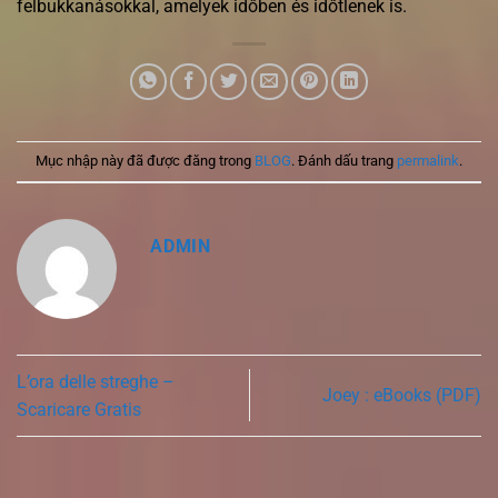
felbukkanásokkal, amelyek időben és időtlenek is.
Mục nhập này đã được đăng trong
BLOG
. Đánh dấu trang
permalink
.
ADMIN
L’ora delle streghe –
Joey : eBooks (PDF)
Scaricare Gratis