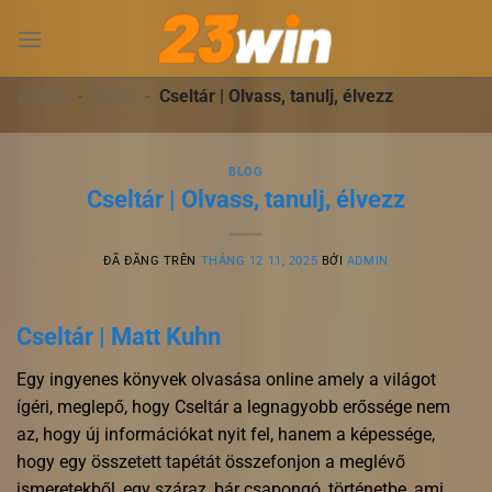
Chuyển
đến
nội
dung
23WIN
-
BLOG
-
Cseltár | Olvass, tanulj, élvezz
BLOG
Cseltár | Olvass, tanulj, élvezz
ĐÃ ĐĂNG TRÊN
THÁNG 12 11, 2025
BỞI
ADMIN
Cseltár | Matt Kuhn
Egy ingyenes könyvek olvasása online amely a világot
ígéri, meglepő, hogy Cseltár a legnagyobb erőssége nem
az, hogy új információkat nyit fel, hanem a képessége,
hogy egy összetett tapétát összefonjon a meglévő
ismeretekből, egy száraz, bár csapongó, történetbe, ami