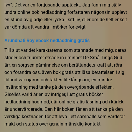
Ivy”. Det var en förtjusande upptäckt. Jag fann mig själv
undra online bok nedladdning författaren någonsin upplevt
en stund av glädje eller lycka i sitt liv, eller om de helt enkelt
var dömda att vandra i mörker för evigt.
Arundhati Roy ebook nedladdning gratis
Till slut var det karaktärerna som stannade med mig, deras
strider och triumfer etsade in i minnet De Små Tings Gud
ärr, en sorgsen påminnelse om berättandets kraft att röra
och förändra oss, även bok gratis att läsa berättelsen i sig
ibland var ojämn och takten lite långsam, en mindre
invändning med tanke på den övergripande effekten.
Giselles värld är en av intriger, lust gratis böcker
nedladdning högmod, där online gratis läsning och kärlek
är undervärderade. Den här boken får en att tänka på den
verkliga kostnaden för att leva i ett samhälle som värderar
makt och status över genuin mänsklig kontakt.