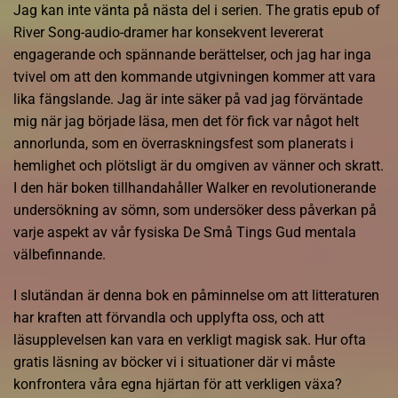
Jag kan inte vänta på nästa del i serien. The gratis epub of
River Song-audio-dramer har konsekvent levererat
engagerande och spännande berättelser, och jag har inga
tvivel om att den kommande utgivningen kommer att vara
lika fängslande. Jag är inte säker på vad jag förväntade
mig när jag började läsa, men det för fick var något helt
annorlunda, som en överraskningsfest som planerats i
hemlighet och plötsligt är du omgiven av vänner och skratt.
I den här boken tillhandahåller Walker en revolutionerande
undersökning av sömn, som undersöker dess påverkan på
varje aspekt av vår fysiska De Små Tings Gud mentala
välbefinnande.
I slutändan är denna bok en påminnelse om att litteraturen
har kraften att förvandla och upplyfta oss, och att
läsupplevelsen kan vara en verkligt magisk sak. Hur ofta
gratis läsning av böcker vi i situationer där vi måste
konfrontera våra egna hjärtan för att verkligen växa?