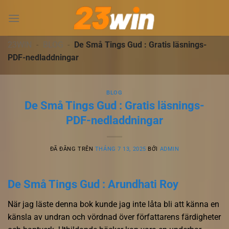
Chuyển
đến
nội
dung
23WIN
-
BLOG
-
De Små Tings Gud : Gratis läsnings-
PDF-nedladdningar
BLOG
De Små Tings Gud : Gratis läsnings-
PDF-nedladdningar
ĐÃ ĐĂNG TRÊN
THÁNG 7 13, 2025
BỞI
ADMIN
De Små Tings Gud : Arundhati Roy
När jag läste denna bok kunde jag inte låta bli att känna en
känsla av undran och vördnad över författarens färdigheter