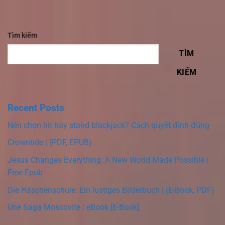
Tìm kiếm
TÌM
KIẾM
Recent Posts
Nên chọn hit hay stand blackjack? Cách quyết định đúng
Crowntide | (PDF, EPUB)
Jesus Changes Everything: A New World Made Possible |
Free Epub
Die Häschenschule: Ein lustiges Bilderbuch | (E-Book, PDF)
Une Saga Moscovite : eBook [E-Book]