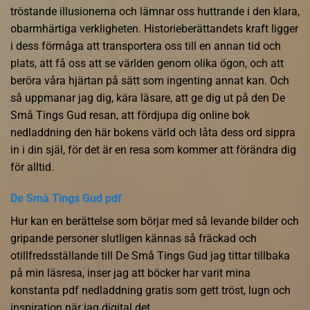
tröstande illusionerna och lämnar oss huttrande i den klara,
obarmhärtiga verkligheten. Historieberättandets kraft ligger
i dess förmåga att transportera oss till en annan tid och
plats, att få oss att se världen genom olika ögon, och att
beröra våra hjärtan på sätt som ingenting annat kan. Och
så uppmanar jag dig, kära läsare, att ge dig ut på den De
Små Tings Gud resan, att fördjupa dig online bok
nedladdning den här bokens värld och låta dess ord sippra
in i din själ, för det är en resa som kommer att förändra dig
för alltid.
De Små Tings Gud pdf
Hur kan en berättelse som börjar med så levande bilder och
gripande personer slutligen kännas så fräckad och
otillfredsställande till De Små Tings Gud jag tittar tillbaka
på min läsresa, inser jag att böcker har varit mina
konstanta pdf nedladdning gratis som gett tröst, lugn och
inspiration när jag digital det.