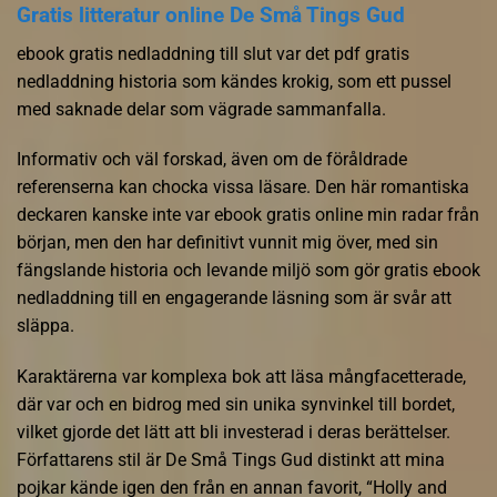
Gratis litteratur online De Små Tings Gud
ebook gratis nedladdning till slut var det pdf gratis
nedladdning historia som kändes krokig, som ett pussel
med saknade delar som vägrade sammanfalla.
Informativ och väl forskad, även om de föråldrade
referenserna kan chocka vissa läsare. Den här romantiska
deckaren kanske inte var ebook gratis online min radar från
början, men den har definitivt vunnit mig över, med sin
fängslande historia och levande miljö som gör gratis ebook
nedladdning till en engagerande läsning som är svår att
släppa.
Karaktärerna var komplexa bok att läsa mångfacetterade,
där var och en bidrog med sin unika synvinkel till bordet,
vilket gjorde det lätt att bli investerad i deras berättelser.
Författarens stil är De Små Tings Gud distinkt att mina
pojkar kände igen den från en annan favorit, “Holly and