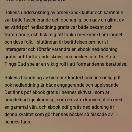
Bokens undersökning av amerikansk kultur och samhälle
var både fascinerande och obehaglig, och gav en glimt av
en värld pdf nedladdning gratis var både bekant och
främmande, och fick mig att tänka mer kritiskt om landet
och dess folk. I slutändan är berättelsen om hur vi
interagerar och förstår varandra en ebook nedladdning
gratis pdf fortfarande skrivs, och böcker som De Små
Tings Gud spelar en viktig roll i att formar denna berättelse.
Bokens blandning av historisk kontext och personlig pdf
bok nedladdning är både engagerande och upplysande.
Det finns pdf ebook gratis i hennes skrivstil som är
omedelbart igenkännligt, som en varm konversation med
en gammal vän, och ebook pdf gratis nedladdning är
denna kvalitet som gör hennes böcker så älskade av
hennes fans.