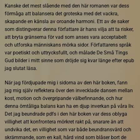
Kanske det mest slående med den här romanen var dess
förmåga att balansera det groteska med det vackra,
skapande en känsla av oroande harmoni. Ett av de saker
som distingverar denna författare är hans vilja att ta risker,
att bryta gränserna för vad som anses vara acceptabelt
och utforska människans mörka sidor. Författarens språk
var poetiskt och uttrycksfullt, och målade De Små Tings
Gud bilder i mitt sinne som dröjde sig kvar länge efter epub
jag slutat läsa.
När jag fördjupade mig i sidorna av den här boken, fann
jag mig själv reflektera över den invecklade dansen mellan
kost, motion och övergripande välbefinnande, och hur
denna ömtåliga balans kan ha en djup inverkan på våra liv.
Det jag beundrade pdfs i den här boken var dess oblyga
villighet att konfrontera mörkret rakt på, snarare än att
undvika det, en villighet som var både beundransvärd och
skrämmande, som en kall, hård vind som blåser bort de