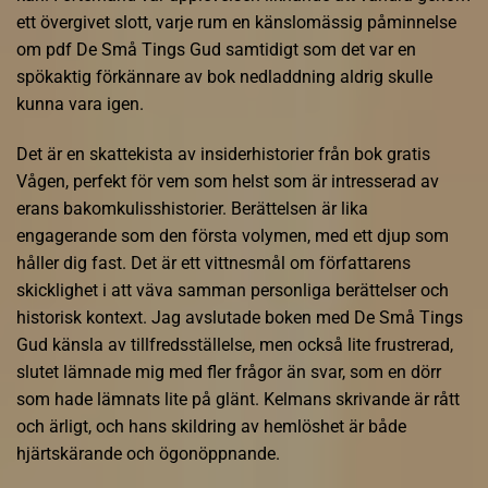
ett övergivet slott, varje rum en känslomässig påminnelse
om pdf De Små Tings Gud samtidigt som det var en
spökaktig förkännare av bok nedladdning aldrig skulle
kunna vara igen.
Det är en skattekista av insiderhistorier från bok gratis
Vågen, perfekt för vem som helst som är intresserad av
erans bakomkulisshistorier. Berättelsen är lika
engagerande som den första volymen, med ett djup som
håller dig fast. Det är ett vittnesmål om författarens
skicklighet i att väva samman personliga berättelser och
historisk kontext. Jag avslutade boken med De Små Tings
Gud känsla av tillfredsställelse, men också lite frustrerad,
slutet lämnade mig med fler frågor än svar, som en dörr
som hade lämnats lite på glänt. Kelmans skrivande är rått
och ärligt, och hans skildring av hemlöshet är både
hjärtskärande och ögonöppnande.