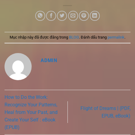
Mục nhập này đã được đăng trong
BLOG
. Đánh dấu trang
permalink
.
ADMIN
How to Do the Work:
Recognize Your Patterns,
Flight of Dreams | (PDF,
Heal from Your Past, and
EPUB, eBook)
Create Your Self : eBook
(EPUB)