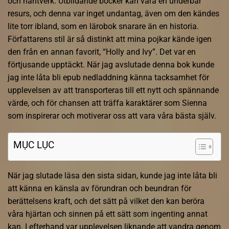
och hantverk. Utbildande böcker kan vara en underbar
resurs, och denna var inget undantag, även om den kändes
lite torr ibland, som en lärobok snarare än en historia.
Författarens stil är så distinkt att mina pojkar kände igen
den från en annan favorit, “Holly and Ivy”. Det var en
förtjusande upptäckt. När jag avslutade denna bok kunde
jag inte låta bli epub nedladdning känna tacksamhet för
upplevelsen av att transporteras till ett nytt och spännande
värde, och för chansen att träffa karaktärer som Sienna
som inspirerar och motiverar oss att vara våra bästa själv.
MỤC LỤC
När jag slutade läsa den sista sidan, kunde jag inte låta bli
att känna en känsla av förundran och beundran för
berättelsens kraft, och det sätt på vilket den kan beröra
våra hjärtan och sinnen på ett sätt som ingenting annat
kan. I efterhand var upplevelsen liknande att vandra genom