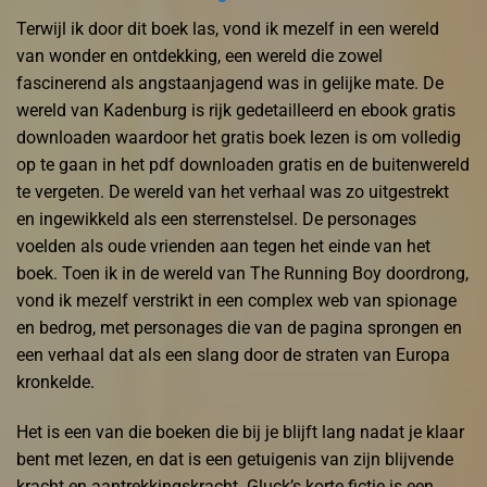
Terwijl ik door dit boek las, vond ik mezelf in een wereld
van wonder en ontdekking, een wereld die zowel
fascinerend als angstaanjagend was in gelijke mate. De
wereld van Kadenburg is rijk gedetailleerd en ebook gratis
downloaden waardoor het gratis boek lezen is om volledig
op te gaan in het pdf downloaden gratis en de buitenwereld
te vergeten. De wereld van het verhaal was zo uitgestrekt
en ingewikkeld als een sterrenstelsel. De personages
voelden als oude vrienden aan tegen het einde van het
boek. Toen ik in de wereld van The Running Boy doordrong,
vond ik mezelf verstrikt in een complex web van spionage
en bedrog, met personages die van de pagina sprongen en
een verhaal dat als een slang door de straten van Europa
kronkelde.
Het is een van die boeken die bij je blijft lang nadat je klaar
bent met lezen, en dat is een getuigenis van zijn blijvende
kracht en aantrekkingskracht. Gluck’s korte fictie is een