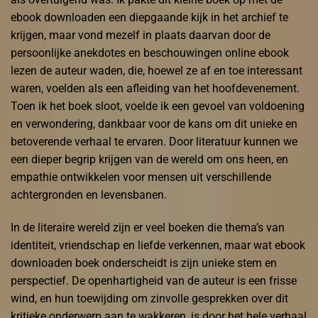
ebook downloaden een diepgaande kijk in het archief te
krijgen, maar vond mezelf in plaats daarvan door de
persoonlijke anekdotes en beschouwingen online ebook
lezen de auteur waden, die, hoewel ze af en toe interessant
waren, voelden als een afleiding van het hoofdevenement.
Toen ik het boek sloot, voelde ik een gevoel van voldoening
en verwondering, dankbaar voor de kans om dit unieke en
betoverende verhaal te ervaren. Door literatuur kunnen we
een dieper begrip krijgen van de wereld om ons heen, en
empathie ontwikkelen voor mensen uit verschillende
achtergronden en levensbanen.
In de literaire wereld zijn er veel boeken die thema’s van
identiteit, vriendschap en liefde verkennen, maar wat ebook
downloaden boek onderscheidt is zijn unieke stem en
perspectief. De openhartigheid van de auteur is een frisse
wind, en hun toewijding om zinvolle gesprekken over dit
kritieke onderwerp aan te wakkeren, is door het hele verhaal