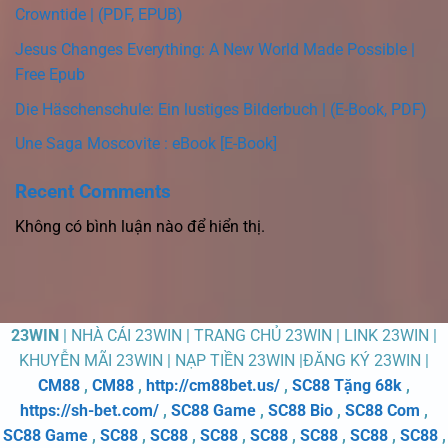
Crowntide | (PDF, EPUB)
Jesus Changes Everything: A New World Made Possible |
Free Epub
Die Häschenschule: Ein lustiges Bilderbuch | (E-Book, PDF)
Une Saga Moscovite : eBook [E-Book]
Recent Comments
Không có bình luận nào để hiển thị.
23WIN
| NHÀ CÁI 23WIN | TRANG CHỦ 23WIN | LINK 23WIN |
KHUYỄN MÃI 23WIN | NẠP TIỀN 23WIN |ĐĂNG KÝ 23WIN |
CM88
,
CM88
,
http://cm88bet.us/
,
SC88 Tặng 68k
,
https://sh-bet.com/
,
SC88 Game
,
SC88 Bio
,
SC88 Com
,
SC88 Game
,
SC88
,
SC88
,
SC88
,
SC88
,
SC88
,
SC88
,
SC88
,