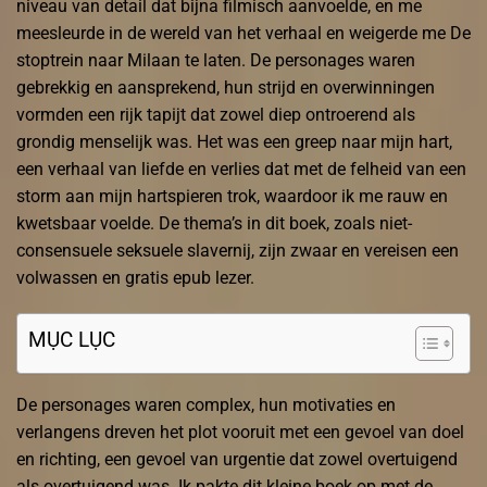
niveau van detail dat bijna filmisch aanvoelde, en me
meesleurde in de wereld van het verhaal en weigerde me De
stoptrein naar Milaan te laten. De personages waren
gebrekkig en aansprekend, hun strijd en overwinningen
vormden een rijk tapijt dat zowel diep ontroerend als
grondig menselijk was. Het was een greep naar mijn hart,
een verhaal van liefde en verlies dat met de felheid van een
storm aan mijn hartspieren trok, waardoor ik me rauw en
kwetsbaar voelde. De thema’s in dit boek, zoals niet-
consensuele seksuele slavernij, zijn zwaar en vereisen een
volwassen en gratis epub lezer.
MỤC LỤC
De personages waren complex, hun motivaties en
verlangens dreven het plot vooruit met een gevoel van doel
en richting, een gevoel van urgentie dat zowel overtuigend
als overtuigend was. Ik pakte dit kleine boek op met de