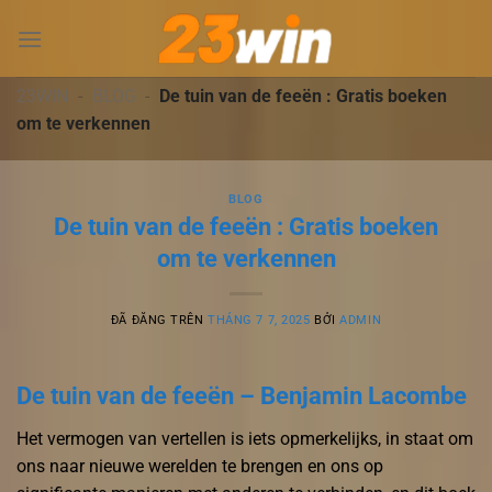
Chuyển
đến
nội
dung
23WIN
-
BLOG
-
De tuin van de feeën : Gratis boeken
om te verkennen
BLOG
De tuin van de feeën : Gratis boeken
om te verkennen
ĐÃ ĐĂNG TRÊN
THÁNG 7 7, 2025
BỞI
ADMIN
De tuin van de feeën – Benjamin Lacombe
Het vermogen van vertellen is iets opmerkelijks, in staat om
ons naar nieuwe werelden te brengen en ons op