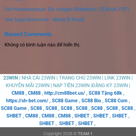
Die Häschenschule: Ein lustiges Bilderbuch | (E-Book, PDF)
Une Saga Moscovite : eBook [E-Book]
Recent Comments
Không có bình luận nào để hiển thị.
23WIN
| NHÀ CÁI 23WIN | TRANG CHỦ 23WIN | LINK 23WIN |
KHUYỄN MÃI 23WIN | NẠP TIỀN 23WIN |ĐĂNG KÝ 23WIN |
CM88
,
CM88
,
http://cm88bet.us/
,
SC88 Tặng 68k
,
https://sh-bet.com/
,
SC88 Game
,
SC88 Bio
,
SC88 Com
,
SC88 Game
,
SC88
,
SC88
,
SC88
,
SC88
,
SC88
,
SC88
,
SC88
,
SHBET
,
CM88
,
CM88
,
CM88
,
SHBET
,
SHBET
,
SHBET
,
SHBET
,
SHBET
,
SHBET
,
Copyright 2026 ©
TEAM 1