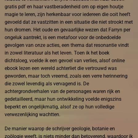
gratis pdf en haar vastberadenheid om op eigen houtje
magie te leren, zijn herkenbaar voor iedereen die ooit heeft
gevoeld dat ze vastzitten in een situatie die niet strookt met
hun dromen. Het oude en gevaarlijke wezen dat Farryn per
ongeluk aantrekt, is een metafoor voor de onbedoelde
gevolgen van onze acties, een thema dat resonantie vindt
in zowel literatuur als het leven. Toen ik het boek
dichtsloeg, voelde ik een gevoel van verlies, alsof online
ebook lezen een wereld achterliet die vertrouwd was
geworden, maar toch vreemd, zoals een verre herinnering
die zowel levendig als vervagend is. De
achtergrondverhalen van de personages waren rijk en
gedetailleerd, maar hun ontwikkeling voelde enigszins
beperkt en ongelijkmatig, alsof ze op hun volledige
verwezenlijking wachtten.
De manier waarop de schrijver geologie, botanie en
zoölogie weeft, is niets minder dan betoverend, waardoor ik