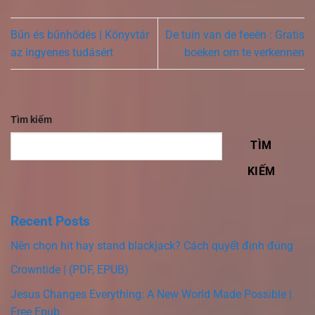
Bűn és bűnhődés | Könyvtár
De tuin van de feeën : Gratis
az ingyenes tudásért
boeken om te verkennen
Tìm kiếm
TÌM
KIẾM
Recent Posts
Nên chọn hit hay stand blackjack? Cách quyết định đúng
Crowntide | (PDF, EPUB)
Jesus Changes Everything: A New World Made Possible |
Free Epub