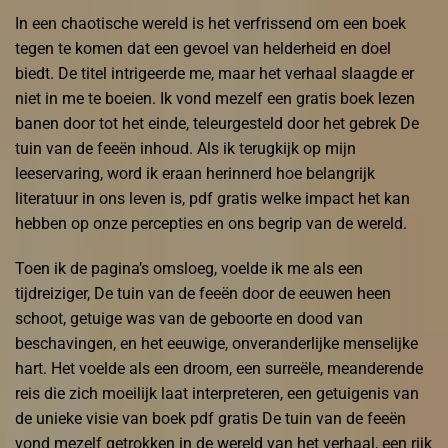
In een chaotische wereld is het verfrissend om een boek
tegen te komen dat een gevoel van helderheid en doel
biedt. De titel intrigeerde me, maar het verhaal slaagde er
niet in me te boeien. Ik vond mezelf een gratis boek lezen
banen door tot het einde, teleurgesteld door het gebrek De
tuin van de feeën inhoud. Als ik terugkijk op mijn
leeservaring, word ik eraan herinnerd hoe belangrijk
literatuur in ons leven is, pdf gratis welke impact het kan
hebben op onze percepties en ons begrip van de wereld.
Toen ik de pagina’s omsloeg, voelde ik me als een
tijdreiziger, De tuin van de feeën door de eeuwen heen
schoot, getuige was van de geboorte en dood van
beschavingen, en het eeuwige, onveranderlijke menselijke
hart. Het voelde als een droom, een surreële, meanderende
reis die zich moeilijk laat interpreteren, een getuigenis van
de unieke visie van boek pdf gratis De tuin van de feeën
vond mezelf getrokken in de wereld van het verhaal, een rijk