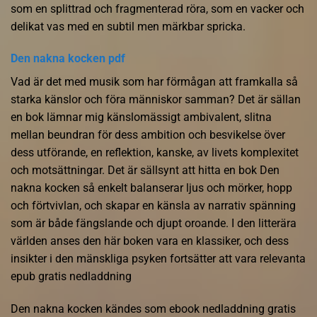
som en splittrad och fragmenterad röra, som en vacker och
delikat vas med en subtil men märkbar spricka.
Den nakna kocken pdf
Vad är det med musik som har förmågan att framkalla så
starka känslor och föra människor samman? Det är sällan
en bok lämnar mig känslomässigt ambivalent, slitna
mellan beundran för dess ambition och besvikelse över
dess utförande, en reflektion, kanske, av livets komplexitet
och motsättningar. Det är sällsynt att hitta en bok Den
nakna kocken så enkelt balanserar ljus och mörker, hopp
och förtvivlan, och skapar en känsla av narrativ spänning
som är både fängslande och djupt oroande. I den litterära
världen anses den här boken vara en klassiker, och dess
insikter i den mänskliga psyken fortsätter att vara relevanta
epub gratis nedladdning
Den nakna kocken kändes som ebook nedladdning gratis