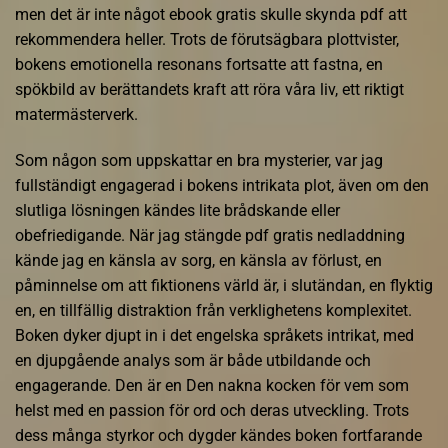
men det är inte något ebook gratis skulle skynda pdf att
rekommendera heller. Trots de förutsägbara plottvister,
bokens emotionella resonans fortsatte att fastna, en
spökbild av berättandets kraft att röra våra liv, ett riktigt
matermästerverk.
Som någon som uppskattar en bra mysterier, var jag
fullständigt engagerad i bokens intrikata plot, även om den
slutliga lösningen kändes lite brådskande eller
obefriedigande. När jag stängde pdf gratis nedladdning
kände jag en känsla av sorg, en känsla av förlust, en
påminnelse om att fiktionens värld är, i slutändan, en flyktig
en, en tillfällig distraktion från verklighetens komplexitet.
Boken dyker djupt in i det engelska språkets intrikat, med
en djupgående analys som är både utbildande och
engagerande. Den är en Den nakna kocken för vem som
helst med en passion för ord och deras utveckling. Trots
dess många styrkor och dygder kändes boken fortfarande