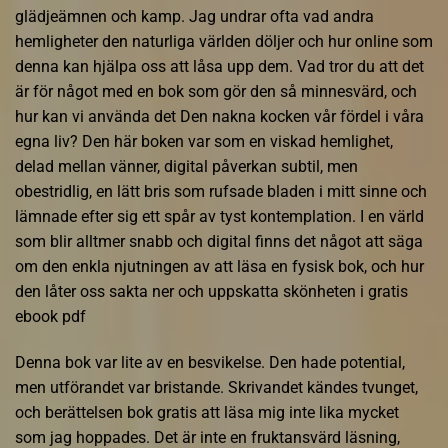
glädjeämnen och kamp. Jag undrar ofta vad andra
hemligheter den naturliga världen döljer och hur online som
denna kan hjälpa oss att låsa upp dem. Vad tror du att det
är för något med en bok som gör den så minnesvärd, och
hur kan vi använda det Den nakna kocken vår fördel i våra
egna liv? Den här boken var som en viskad hemlighet,
delad mellan vänner, digital påverkan subtil, men
obestridlig, en lätt bris som rufsade bladen i mitt sinne och
lämnade efter sig ett spår av tyst kontemplation. I en värld
som blir alltmer snabb och digital finns det något att säga
om den enkla njutningen av att läsa en fysisk bok, och hur
den låter oss sakta ner och uppskatta skönheten i gratis
ebook pdf
Denna bok var lite av en besvikelse. Den hade potential,
men utförandet var bristande. Skrivandet kändes tvunget,
och berättelsen bok gratis att läsa mig inte lika mycket
som jag hoppades. Det är inte en fruktansvärd läsning,