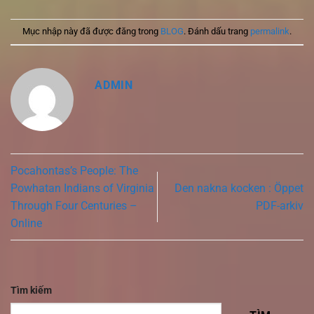
Mục nhập này đã được đăng trong
BLOG
. Đánh dấu trang
permalink
.
ADMIN
Pocahontas’s People: The
Powhatan Indians of Virginia
Den nakna kocken : Öppet
Through Four Centuries –
PDF-arkiv
Online
Tìm kiếm