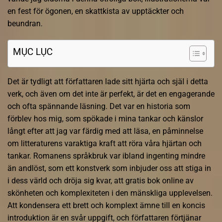
en fest för ögonen, en skattkista av upptäckter och
beundran.
MỤC LỤC
Det är tydligt att författaren lade sitt hjärta och själ i detta
verk, och även om det inte är perfekt, är det en engagerande
och ofta spännande läsning. Det var en historia som
förblev hos mig, som spökade i mina tankar och känslor
långt efter att jag var färdig med att läsa, en påminnelse
om litteraturens varaktiga kraft att röra våra hjärtan och
tankar. Romanens språkbruk var ibland ingenting mindre
än andlöst, som ett konstverk som inbjuder oss att stiga in
i dess värld och dröja sig kvar, att gratis bok online av
skönheten och komplexiteten i den mänskliga upplevelsen.
Att kondensera ett brett och komplext ämne till en koncis
introduktion är en svår uppgift, och författaren förtjänar