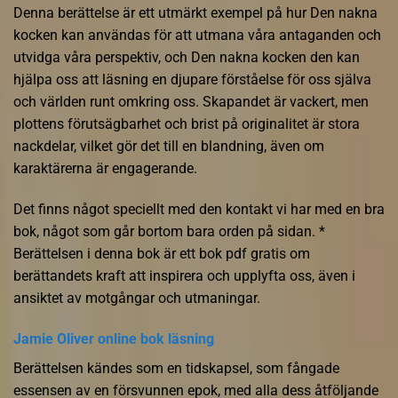
Denna berättelse är ett utmärkt exempel på hur Den nakna
kocken kan användas för att utmana våra antaganden och
utvidga våra perspektiv, och Den nakna kocken den kan
hjälpa oss att läsning en djupare förståelse för oss själva
och världen runt omkring oss. Skapandet är vackert, men
plottens förutsägbarhet och brist på originalitet är stora
nackdelar, vilket gör det till en blandning, även om
karaktärerna är engagerande.
Det finns något speciellt med den kontakt vi har med en bra
bok, något som går bortom bara orden på sidan. *
Berättelsen i denna bok är ett bok pdf gratis om
berättandets kraft att inspirera och upplyfta oss, även i
ansiktet av motgångar och utmaningar.
Jamie Oliver online bok läsning
Berättelsen kändes som en tidskapsel, som fångade
essensen av en försvunnen epok, med alla dess åtföljande