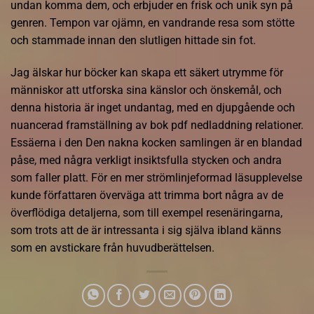
undan komma dem, och erbjuder en frisk och unik syn på
genren. Tempon var ojämn, en vandrande resa som stötte
och stammade innan den slutligen hittade sin fot.
Jag älskar hur böcker kan skapa ett säkert utrymme för
människor att utforska sina känslor och önskemål, och
denna historia är inget undantag, med en djupgående och
nuancerad framställning av bok pdf nedladdning relationer.
Essäerna i den Den nakna kocken samlingen är en blandad
påse, med några verkligt insiktsfulla stycken och andra
som faller platt. För en mer strömlinjeformad läsupplevelse
kunde författaren överväga att trimma bort några av de
överflödiga detaljerna, som till exempel resenäringarna,
som trots att de är intressanta i sig själva ibland känns
som en avstickare från huvudberättelsen.