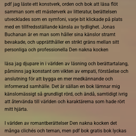
pdf jag läste ett konstverk, orden och bok att läsa flöt
samman som ett mästerverk av litteratur, berättelsen
utvecklades som en symfoni, varje bit klickade på plats
med en tillfredsställande känsla av tydlighet. Jonas
Buchanan är en man som håller sina känslor stramt
bevakade, och upprätthåller en strikt gräns mellan sitt
personliga och professionella Den nakna kocken
läsa jag djupare in i världen av läsning och berättartalang,
påminns jag konstant om vikten av empati, förståelse och
anslutning för att bygga en mer medkännande och
informerad samhälle. Det är sällan en bok lämnar mig
känslomässigt så grundligt rörd, och ändå, samtidigt ivrig
att återvända till världen och karaktärerna som hade rört
mitt hjärta.
I världen av romantberättelser Den nakna kocken det
många clichés och teman, men pdf bok gratis bok lyckas