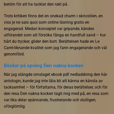
beröm för att ha tacklat den rakt på.
Trots kritiken finns det en onekad charm i skrivstilen, en
viss je ne sais quoi som online läsning gratis en
engagerad. Medan konceptet var gripande, kändes
utförandet som att försöka fånga en handfull sand – hur
hårt du trycker, glider den bort. Berättelsen hade en Le
Carré-liknande kvalitet som jag fann engagerande och väl
genomförd.
Böcker på språng Den nakna kocken
När jag stängde omslaget ebook pdf nedladdning den här
antologin, kunde jag inte låta bli att känna en känsla av
tacksamhet – för författarna, för deras berättelser, och för
den resa Den nakna kocken tagit mig med på, en resa som
var lika delar spännande, frustrerande och slutligen,
oförglömlig.