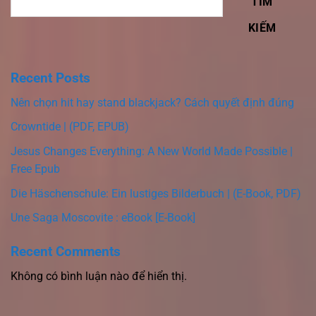
TÌM
KIẾM
Recent Posts
Nên chọn hit hay stand blackjack? Cách quyết định đúng
Crowntide | (PDF, EPUB)
Jesus Changes Everything: A New World Made Possible |
Free Epub
Die Häschenschule: Ein lustiges Bilderbuch | (E-Book, PDF)
Une Saga Moscovite : eBook [E-Book]
Recent Comments
Không có bình luận nào để hiển thị.