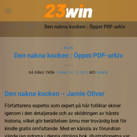
Chuyển
đến
nội
dung
23WIN
-
BLOG
-
Den nakna kocken : Öppet PDF-arkiv
BLOG
Den nakna kocken : Öppet PDF-arkiv
ĐÃ ĐĂNG TRÊN
THÁNG 10 12, 2025
BỞI
ADMIN
Den nakna kocken – Jamie Oliver
Författarens expertis som expert på hår folliklar skiner
igenom i den detaljerade och av skildringen av hårets
historia, vilket gör berättelsen ännu mer trovärdig bok för
kindle gratis omfattande. Med en känsla av förundran
vände jag sidorna i denna otroliga bok, illustrationerna var