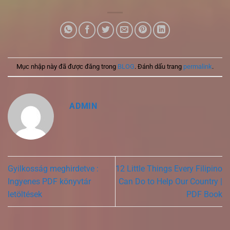
Mục nhập này đã được đăng trong
BLOG
. Đánh dấu trang
permalink
.
ADMIN
Gyilkosság meghirdetve :
12 Little Things Every Filipino
Ingyenes PDF könyvtár
Can Do to Help Our Country |
letöltések
PDF Book