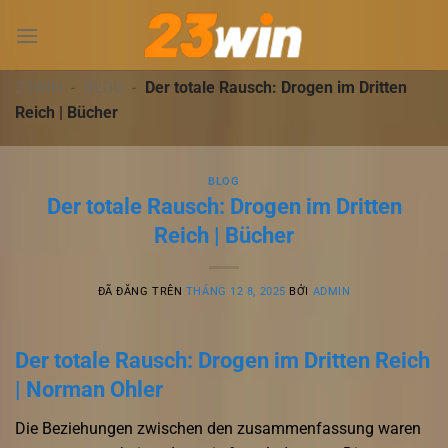
Chuyển
đến
nội
dung
23WIN
-
BLOG
-
Der totale Rausch: Drogen im Dritten
Reich | Bücher
BLOG
Der totale Rausch: Drogen im Dritten
Reich | Bücher
ĐÃ ĐĂNG TRÊN
THÁNG 12 8, 2025
BỞI
ADMIN
Der totale Rausch: Drogen im Dritten Reich
| Norman Ohler
Die Beziehungen zwischen den zusammenfassung waren