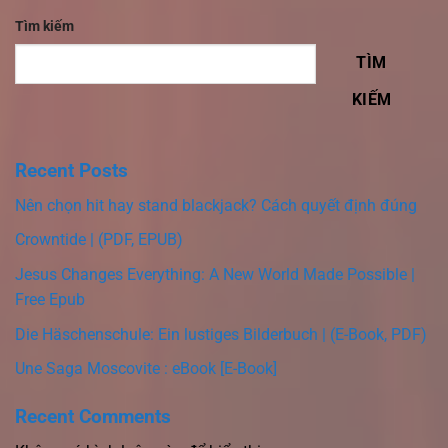
Tìm kiếm
TÌM
KIẾM
Recent Posts
Nên chọn hit hay stand blackjack? Cách quyết định đúng
Crowntide | (PDF, EPUB)
Jesus Changes Everything: A New World Made Possible |
Free Epub
Die Häschenschule: Ein lustiges Bilderbuch | (E-Book, PDF)
Une Saga Moscovite : eBook [E-Book]
Recent Comments