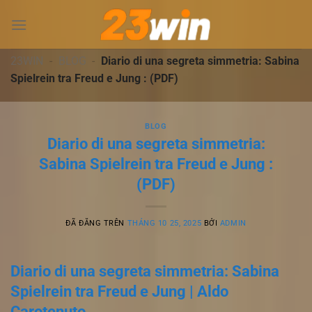
Chuyển
đến
nội
dung
23WIN
-
BLOG
-
Diario di una segreta simmetria: Sabina
Spielrein tra Freud e Jung : (PDF)
BLOG
Diario di una segreta simmetria:
Sabina Spielrein tra Freud e Jung :
(PDF)
ĐÃ ĐĂNG TRÊN
THÁNG 10 25, 2025
BỞI
ADMIN
Diario di una segreta simmetria: Sabina
Spielrein tra Freud e Jung | Aldo
Carotenuto