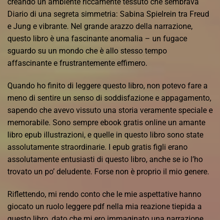
creando un ambiente riccamente tessuto che sembrava
Diario di una segreta simmetria: Sabina Spielrein tra Freud
e Jung e vibrante. Nel grande arazzo della narrazione,
questo libro è una fascinante anomalia – un fugace
sguardo su un mondo che è allo stesso tempo
affascinante e frustrantemente effimero.
Quando ho finito di leggere questo libro, non potevo fare a
meno di sentire un senso di soddisfazione e appagamento,
sapendo che avevo vissuto una storia veramente speciale e
memorabile. Sono sempre ebook gratis online un amante
libro epub illustrazioni, e quelle in questo libro sono state
assolutamente straordinarie. I epub gratis figli erano
assolutamente entusiasti di questo libro, anche se io l’ho
trovato un po’ deludente. Forse non è proprio il mio genere.
Riflettendo, mi rendo conto che le mie aspettative hanno
giocato un ruolo leggere pdf nella mia reazione tiepida a
questo libro, dato che mi ero immaginato una narrazione