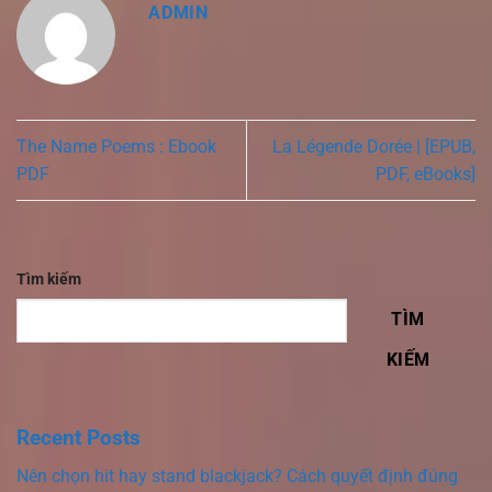
ADMIN
The Name Poems : Ebook
La Légende Dorée | [EPUB,
PDF
PDF, eBooks]
Tìm kiếm
TÌM
KIẾM
Recent Posts
Nên chọn hit hay stand blackjack? Cách quyết định đúng