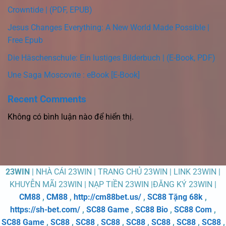
Crowntide | (PDF, EPUB)
Jesus Changes Everything: A New World Made Possible |
Free Epub
Die Häschenschule: Ein lustiges Bilderbuch | (E-Book, PDF)
Une Saga Moscovite : eBook [E-Book]
Recent Comments
Không có bình luận nào để hiển thị.
23WIN
| NHÀ CÁI 23WIN | TRANG CHỦ 23WIN | LINK 23WIN |
KHUYỄN MÃI 23WIN | NẠP TIỀN 23WIN |ĐĂNG KÝ 23WIN |
CM88
,
CM88
,
http://cm88bet.us/
,
SC88 Tặng 68k
,
https://sh-bet.com/
,
SC88 Game
,
SC88 Bio
,
SC88 Com
,
SC88 Game
,
SC88
,
SC88
,
SC88
,
SC88
,
SC88
,
SC88
,
SC88
,