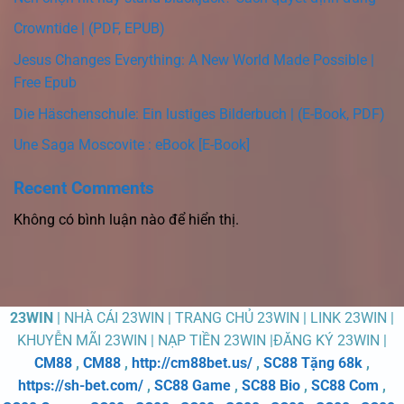
Crowntide | (PDF, EPUB)
Jesus Changes Everything: A New World Made Possible |
Free Epub
Die Häschenschule: Ein lustiges Bilderbuch | (E-Book, PDF)
Une Saga Moscovite : eBook [E-Book]
Recent Comments
Không có bình luận nào để hiển thị.
23WIN
| NHÀ CÁI 23WIN | TRANG CHỦ 23WIN | LINK 23WIN |
KHUYỄN MÃI 23WIN | NẠP TIỀN 23WIN |ĐĂNG KÝ 23WIN |
CM88
,
CM88
,
http://cm88bet.us/
,
SC88 Tặng 68k
,
https://sh-bet.com/
,
SC88 Game
,
SC88 Bio
,
SC88 Com
,