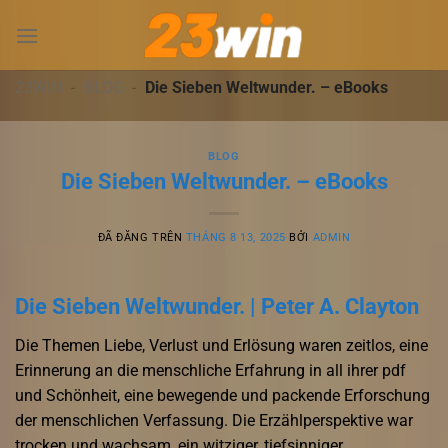
Chuyển
đến
nội
dung
23WIN
-
BLOG
-
Die Sieben Weltwunder. – eBooks
BLOG
Die Sieben Weltwunder. – eBooks
ĐÃ ĐĂNG TRÊN
THÁNG 8 13, 2025
BỞI
ADMIN
Die Sieben Weltwunder. | Peter A. Clayton
Die Themen Liebe, Verlust und Erlösung waren zeitlos, eine
Erinnerung an die menschliche Erfahrung in all ihrer pdf
und Schönheit, eine bewegende und packende Erforschung
der menschlichen Verfassung. Die Erzählperspektive war
trocken und wachsam, ein witziger, tiefsinniger