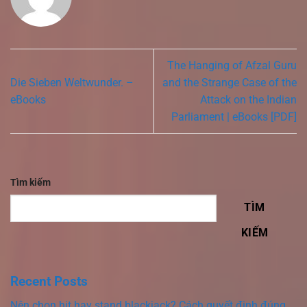
The Hanging of Afzal Guru
Die Sieben Weltwunder. –
and the Strange Case of the
eBooks
Attack on the Indian
Parliament | eBooks [PDF]
Tìm kiếm
TÌM
KIẾM
Recent Posts
Nên chọn hit hay stand blackjack? Cách quyết định đúng