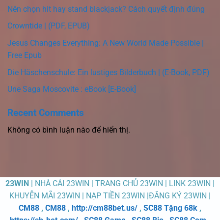
Nên chọn hit hay stand blackjack? Cách quyết định đúng
Crowntide | (PDF, EPUB)
Jesus Changes Everything: A New World Made Possible |
Free Epub
Die Häschenschule: Ein lustiges Bilderbuch | (E-Book, PDF)
Une Saga Moscovite : eBook [E-Book]
Recent Comments
Không có bình luận nào để hiển thị.
23WIN
| NHÀ CÁI 23WIN | TRANG CHỦ 23WIN | LINK 23WIN |
KHUYỄN MÃI 23WIN | NẠP TIỀN 23WIN |ĐĂNG KÝ 23WIN |
CM88
,
CM88
,
http://cm88bet.us/
,
SC88 Tặng 68k
,