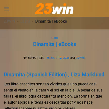
Chuyển
đến
nội
dung
23WIN
-
BLOG
-
Dinamita | eBooks
BLOG
Dinamita | eBooks
ĐÃ ĐĂNG TRÊN
THÁNG 7 12, 2025
BỞI
ADMIN
Dinamita (Spanish Edition) , Liza Marklund
Los libro descritos son tan vívidos que uno puede casi
sentir el viento en la cara y el sol en la piel. A pesar de sus
fallas, el libro logra capturar tu atención. La forma en que
el autor aborda el tema es descargar pdf y nos hace
reflexionar sobre nuestros propios valores.