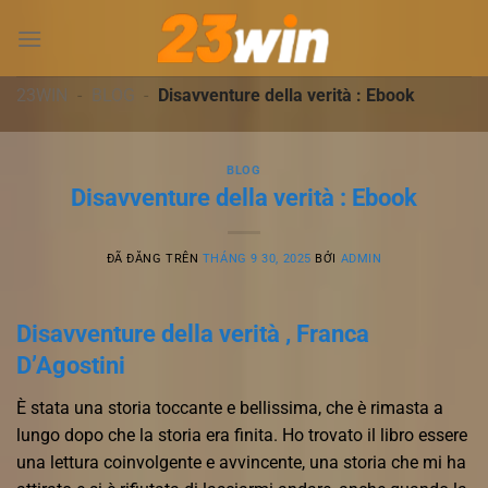
Chuyển
đến
nội
dung
23WIN
-
BLOG
-
Disavventure della verità : Ebook
BLOG
Disavventure della verità : Ebook
ĐÃ ĐĂNG TRÊN
THÁNG 9 30, 2025
BỞI
ADMIN
Disavventure della verità , Franca
D’Agostini
È stata una storia toccante e bellissima, che è rimasta a
lungo dopo che la storia era finita. Ho trovato il libro essere
una lettura coinvolgente e avvincente, una storia che mi ha