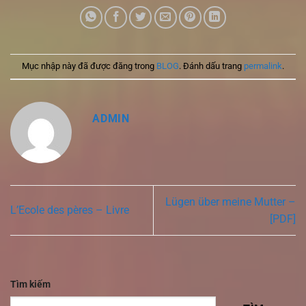
Mục nhập này đã được đăng trong
BLOG
. Đánh dấu trang
permalink
.
ADMIN
Lügen über meine Mutter –
L’Ecole des pères – Livre
[PDF]
Tìm kiếm