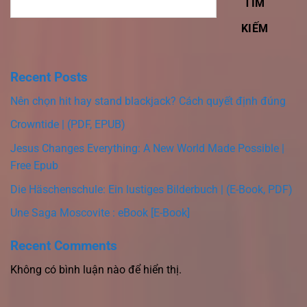
TÌM
KIẾM
Recent Posts
Nên chọn hit hay stand blackjack? Cách quyết định đúng
Crowntide | (PDF, EPUB)
Jesus Changes Everything: A New World Made Possible |
Free Epub
Die Häschenschule: Ein lustiges Bilderbuch | (E-Book, PDF)
Une Saga Moscovite : eBook [E-Book]
Recent Comments
Không có bình luận nào để hiển thị.