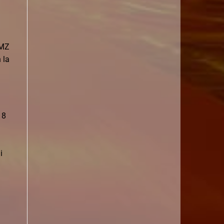
DMZ
 la
 8
i