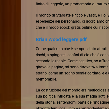
finito di leggerlo, un promemoria duraturo 
Il mondo di Stargate è ricco e vasto, e Holl
esperienze dei personaggi, ci ricordiamo che
che è il modo ebook gratis online cui risp
Brian Wood leggere pdf
Come qualcuno che è sempre stato attratto d
rischi, a spingere i confini di ciò che è con
secondo le regole. Come scettico, ho affro
giravo le pagine, mi sono ritrovato/a imme
strano, come un sogno semi-ricordato, e è qu
memorabile.
La costruzione del mondo era meticolosa e 
sua politica intricata e la sua magia sotti
della storia, sentendomi parte dell’indagin
affronta temi così libro è sorprendentemente