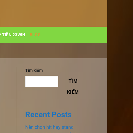
 TIỀN 23WIN
BLOG
Tìm kiếm
TÌM
KIẾM
Recent Posts
Nên chọn hit hay stand