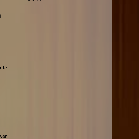
i
ente
o
ver