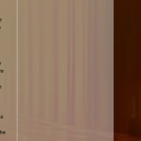
e
e
e
re
e
la
che