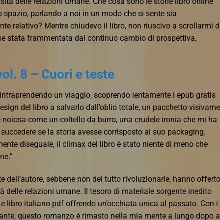
ssità delle relazioni umane. Che cosa sono le storie libro online
o spazio, parlando a noi in un modo che si sente sia
 relativo? Mentre chiudevo il libro, non riuscivo a scrollarmi d
se stata frammentata dal continuo cambio di prospettiva,
ol. 8 – Cuori e teste
 intraprendendo un viaggio, scoprendo lentamente i epub gratis
 design del libro a salvarlo dall’oblio totale, un pacchetto visivam
noiosa come un coltello da burro, una crudele ironia che mi ha
succedere se la storia avesse corrisposto al suo packaging.
ente diseguale, il climax del libro è stato niente di meno che
ne.”
e dell’autore, sebbene non del tutto rivoluzionarie, hanno offert
delle relazioni umane. Il tesoro di materiale sorgente inedito
i e libro italiano pdf offrendo un’occhiata unica al passato. Con i
etante, questo romanzo è rimasto nella mia mente a lungo dopo a