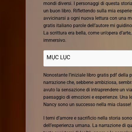
mondi diversi. I personaggi di questa sto
un buon libro. Riflettendo sulla mia esperi
avvicinarsi a ogni nuova lettura con una me
gratis italiano parole dell’autore mi guidin
La scrittura era bella, come un’opera d’art
immersivo.
MỤC LỤC
Nonostante l’iniziale libro gratis pdf della
narrazione che, sebbene ambiziosa, sembrav
avuto la sensazione di intraprendere un vi
paesaggio di emozioni e esperienze. Una let
Nancy sono un successo nella mia classe!
I temi d’amore e sacrificio nella storia s
dell’esperienza umana. La narrazione di qu