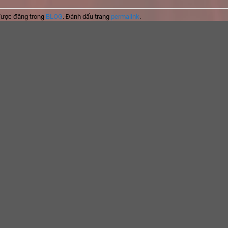
được đăng trong
BLOG
. Đánh dấu trang
permalink
.
ble de la Fe
DMZ vol. 8 – Cuori e teste | Formato EPUB
LINK 23WIN | KHUYỄN MÃI 23WIN | NẠP TIỀN 23WIN |ĐĂNG KÝ 
8 Bio
,
SC88 Com
,
SC88 Game
,
SC88
,
SC88
,
SC88
,
SC88
,
S
SHBET
,
SHBET
,
SHBET
,
SHBET
,
SHBET
,
SHBET
,