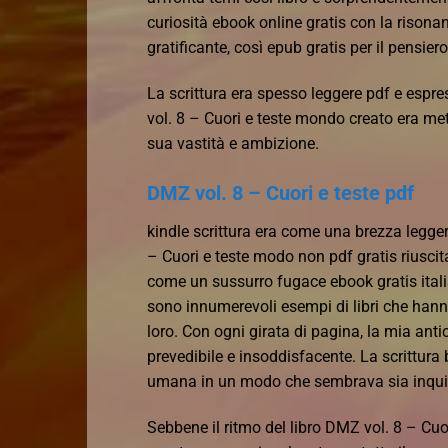
curiosità ebook online gratis con la risonan
gratificante, così epub gratis per il pensiero
La scrittura era spesso leggere pdf e espre
vol. 8 – Cuori e teste mondo creato era met
sua vastità e ambizione.
DMZ vol. 8 – Cuori e teste pdf
kindle scrittura era come una brezza legger
– Cuori e teste modo non pdf gratis riuscit
come un sussurro fugace ebook gratis itali
sono innumerevoli esempi di libri che hanno 
loro. Con ogni girata di pagina, la mia ant
prevedibile e insoddisfacente. La scrittura 
umana in un modo che sembrava sia inquie
Sebbene il ritmo del libro DMZ vol. 8 – Cuor