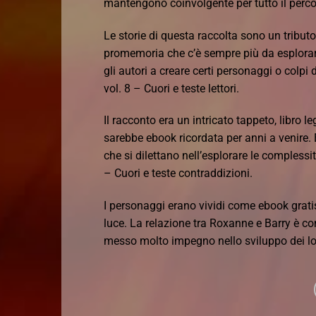
mantengono coinvolgente per tutto il perco
Le storie di questa raccolta sono un tributo
promemoria che c’è sempre più da esplorare
gli autori a creare certi personaggi o colp
vol. 8 – Cuori e teste lettori.
Il racconto era un intricato tappeto, libro l
sarebbe ebook ricordata per anni a venire. E
che si dilettano nell’esplorare le compless
– Cuori e teste contraddizioni.
I personaggi erano vividi come ebook grati
luce. La relazione tra Roxanne e Barry è co
messo molto impegno nello sviluppo dei lo