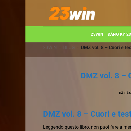
Chuyển
đến
nội
dung
23WIN
ĐĂNG KÝ 2
23WIN
-
BLOG
-
DMZ vol. 8 – Cuori e te
DMZ vol. 8 – 
ĐÃ ĐĂ
DMZ vol. 8 – Cuori e tes
Leggendo questo libro, non puoi fare a meno