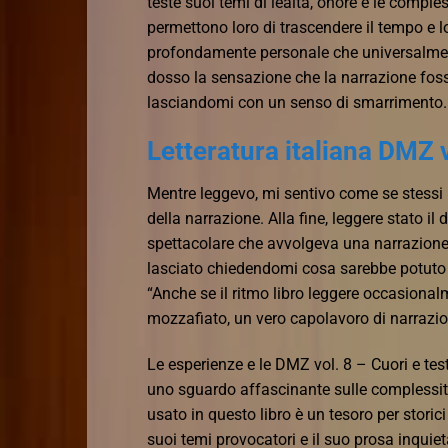
teste suoi temi di lealtà, onore e le comple
permettono loro di trascendere il tempo e l
profondamente personale che universalmente
dosso la sensazione che la narrazione fos
lasciandomi con un senso di smarrimento.
Letteratura italiana DMZ v
Mentre leggevo, mi sentivo come se stessi
della narrazione. Alla fine, leggere stato il
spettacolare che avvolgeva una narrazione 
lasciato chiedendomi cosa sarebbe potuto 
“Anche se il ritmo libro leggere occasionalm
mozzafiato, un vero capolavoro di narrazio
Le esperienze e le DMZ vol. 8 – Cuori e test
uno sguardo affascinante sulle complessità 
usato in questo libro è un tesoro per storic
suoi temi provocatori e il suo prosa inqui