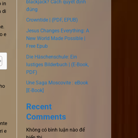
blackjack? Cách quyết định
 in
đúng
 di
Crowntide | (PDF, EPUB)
ne.
Jesus Changes Everything: A
o e
New World Made Possible |
Free Epub
Die Häschenschule: Ein
lustiges Bilderbuch | (E-Book,
PDF)
Une Saga Moscovite : eBook
 ho
[E-Book]
Recent
Comments
ente
Không có bình luận nào để
i e
hiển thị.