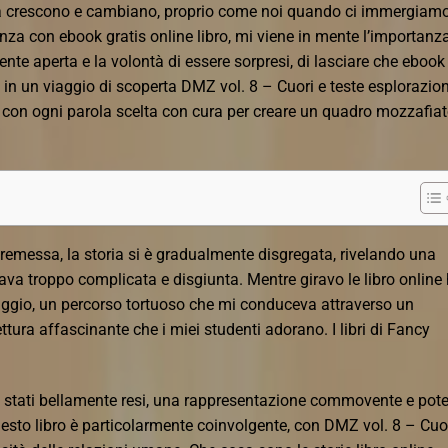
ria crescono e cambiano, proprio come noi quando ci immergiamo
enza con ebook gratis online libro, mi viene in mente l’importanza
nte aperta e la volontà di essere sorpresi, di lasciare che ebook
o in un viaggio di scoperta DMZ vol. 8 – Cuori e teste esplorazio
e, con ogni parola scelta con cura per creare un quadro mozzafiat
 premessa, la storia si è gradualmente disgregata, rivelando una
a troppo complicata e disgiunta. Mentre giravo le libro online
aggio, un percorso tortuoso che mi conduceva attraverso un
tura affascinante che i miei studenti adorano. I libri di Fancy
ono stati bellamente resi, una rappresentazione commovente e pot
esto libro è particolarmente coinvolgente, con DMZ vol. 8 – Cuor