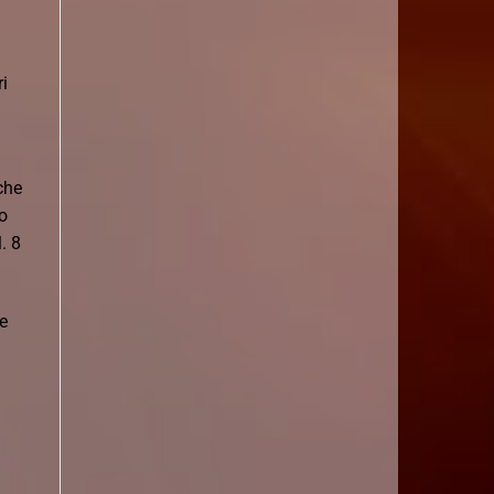
i
 che
ro
. 8
e