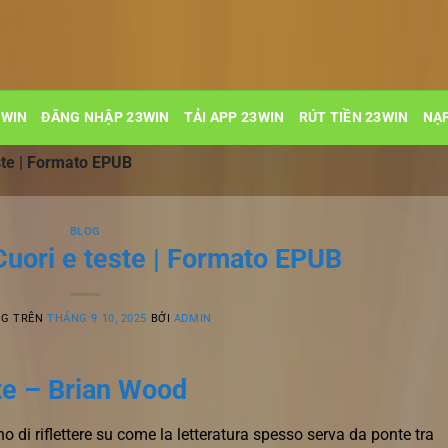
3WIN
ĐĂNG NHẬP 23WIN
TẢI APP 23WIN
RÚT TIỀN 23WIN
NẠP
ste | Formato EPUB
BLOG
Cuori e teste | Formato EPUB
NG TRÊN
THÁNG 9 10, 2025
BỞI
ADMIN
te – Brian Wood
 di riflettere su come la letteratura spesso serva da ponte tra