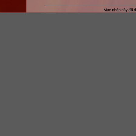
Mục nhập này đã 
ADMIN
Un Espíritu Invencible: El Poder Increí
en Acción | eBooks [EPUB]
23WIN
| NHÀ CÁI 23WIN | TRANG CHỦ 23WIN | 
Tặng 68k
,
https://sh-bet.com/
,
SC88 Game
,
SC8