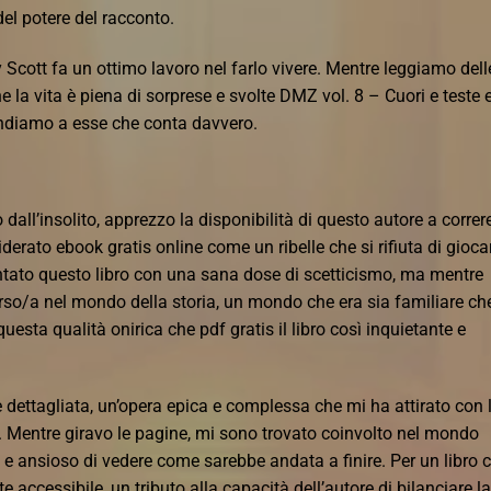
del potere del racconto.
y Scott fa un ottimo lavoro nel farlo vivere. Mentre leggiamo dell
 la vita è piena di sorprese e svolte DMZ vol. 8 – Cuori e teste 
ondiamo a esse che conta davvero.
all’insolito, apprezzo la disponibilità di questo autore a correr
siderato ebook gratis online come un ribelle che si rifiuta di gioca
ntato questo libro con una sana dose di scetticismo, ma mentre
rso/a nel mondo della storia, un mondo che era sia familiare ch
esta qualità onirica che pdf gratis il libro così inquietante e
dettagliata, un’opera epica e complessa che mi ha attirato con 
le. Mentre giravo le pagine, mi sono trovato coinvolto nel mondo
e e ansioso di vedere come sarebbe andata a finire. Per un libro 
 accessibile, un tributo alla capacità dell’autore di bilanciare la