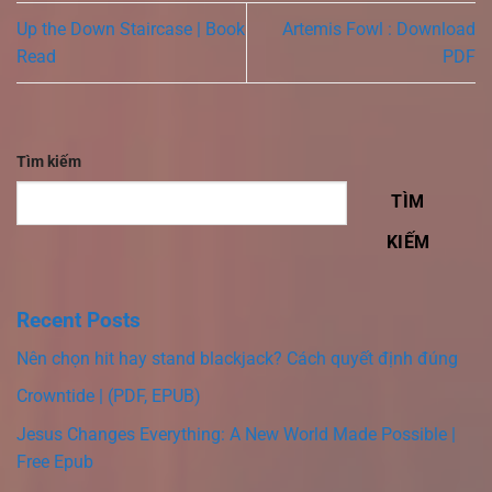
Up the Down Staircase | Book
Artemis Fowl : Download
Read
PDF
Tìm kiếm
TÌM
KIẾM
Recent Posts
Nên chọn hit hay stand blackjack? Cách quyết định đúng
Crowntide | (PDF, EPUB)
Jesus Changes Everything: A New World Made Possible |
Free Epub