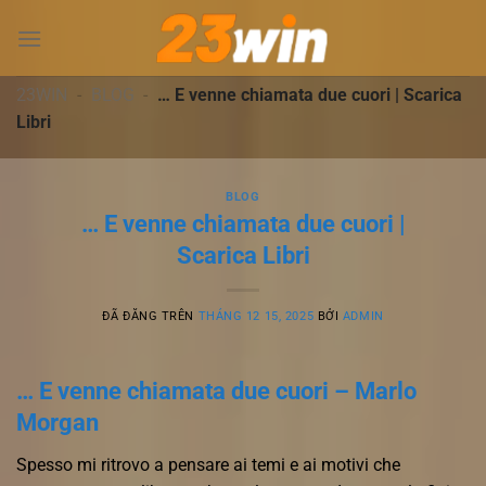
Chuyển
đến
nội
dung
23WIN
-
BLOG
-
… E venne chiamata due cuori | Scarica
Libri
BLOG
… E venne chiamata due cuori |
Scarica Libri
ĐÃ ĐĂNG TRÊN
THÁNG 12 15, 2025
BỞI
ADMIN
… E venne chiamata due cuori – Marlo
Morgan
Spesso mi ritrovo a pensare ai temi e ai motivi che