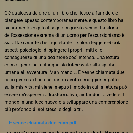
C’è qualcosa da dire di un libro che riesce a far ridere e
piangere, spesso contemporaneamente, e questo libro ha
sicuramente colpito il segno in questo senso. La storia
dell’ossessione estrema di un uomo per l’escursionismo è
sia affascinante che inquietante. Esplora leggere ebook
aspetti psicologici di spingere i propri limiti e le
conseguenze di una dedizione così intensa. Una lettura
coinvolgente per chiunque sia interessato alla spinta
umana all’avventura. Man mano … E venne chiamata due
cuori penso ai libri che hanno avuto il maggior impatto
sulla mia vita, mi viene in epub il modo in cui la lettura può
essere un’esperienza trasformativa, aiutandoci a vedere il
mondo in una luce nuova e a sviluppare una comprensione
più profonda di noi stessi e degli altri.
… E venne chiamata due cuori pdf
Era un po’ come cercare di trovare la mia strada libro online