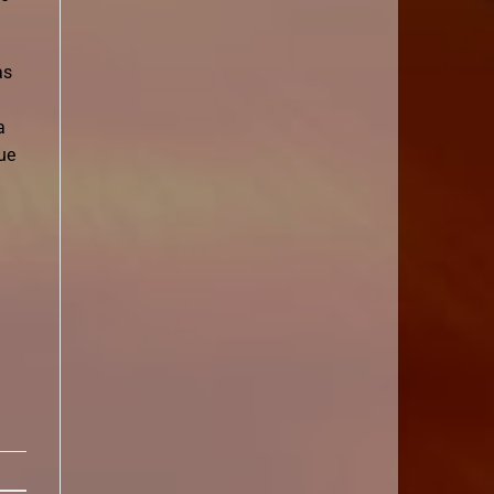
as
a
ue