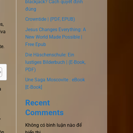
blackjack? Cách quyết định
đúng
Crowntide | (PDF, EPUB)
s,
Jesus Changes Everything: A
iva
New World Made Possible |
Free Epub
te.
Die Häschenschule: Ein
lustiges Bilderbuch | (E-Book,
PDF)
Une Saga Moscovite : eBook
[E-Book]
a
Recent
Comments
,
Không có bình luận nào để
ón
hiển thị.