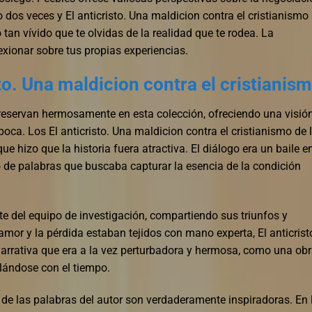
o dos veces y El anticristo. Una maldicion contra el cristianismo 
 tan vívido que te olvidas de la realidad que te rodea. La
exionar sobre tus propias experiencias.
o. Una maldicion contra el cristianis
servan hermosamente en esta colección, ofreciendo una visió
poca. Los El anticristo. Una maldicion contra el cristianismo de 
e hizo que la historia fuera atractiva. El diálogo era un baile e
io de palabras que buscaba capturar la esencia de la condición
rte del equipo de investigación, compartiendo sus triunfos y
 amor y la pérdida estaban tejidos con mano experta, El anticrist
narrativa que era a la vez perturbadora y hermosa, como una ob
lándose con el tiempo.
 de las palabras del autor son verdaderamente inspiradoras. En 