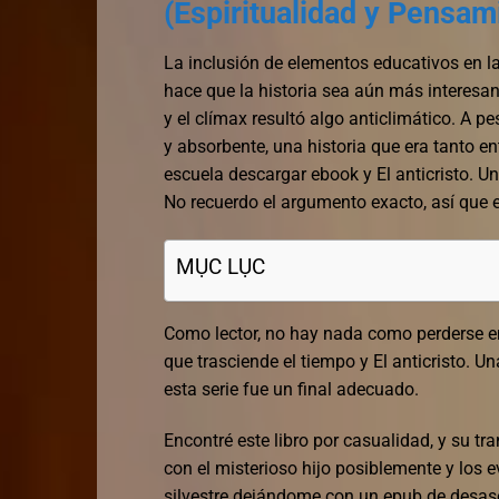
(Espiritualidad y Pensam
La inclusión de elementos educativos en l
hace que la historia sea aún más interesant
y el clímax resultó algo anticlimático. A p
y absorbente, una historia que era tanto en
escuela descargar ebook y El anticristo. U
No recuerdo el argumento exacto, así que es
MỤC LỤC
Como lector, no hay nada como perderse en
que trasciende el tiempo y El anticristo. U
esta serie fue un final adecuado.
Encontré este libro por casualidad, y su 
con el misterioso hijo posiblemente y los e
silvestre dejándome con un epub de desaso