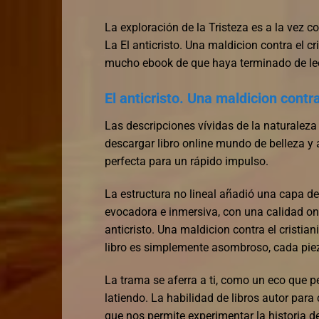
La exploración de la Tristeza es a la vez 
La El anticristo. Una maldicion contra el c
mucho ebook de que haya terminado de lee
El anticristo. Una maldicion contra
Las descripciones vívidas de la naturalez
descargar libro online​ mundo de belleza y
perfecta para un rápido impulso.
La estructura no lineal añadió una capa de m
evocadora e inmersiva, con una calidad on
anticristo. Una maldicion contra el cristia
libro es simplemente asombroso, cada piez
La trama se aferra a ti, como un eco que pe
latiendo. La habilidad de libros autor par
que nos permite experimentar la historia d