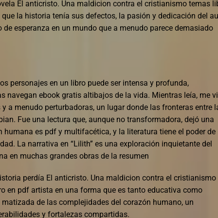
novela El anticristo. Una maldicion contra el cristianismo temas li
ue la historia tenía sus defectos, la pasión y dedicación del au
aro de esperanza en un mundo que a menudo parece demasiado
s personajes en un libro puede ser intensa y profunda,
as navegan ebook gratis altibajos de la vida. Mientras leía, me vi
 a menudo perturbadoras, un lugar donde las fronteras entre l
mbian. Fue una lectura que, aunque no transformadora, dejó una
 humana es pdf y multifacética, y la literatura tiene el poder de
ad. La narrativa en “Lilith” es una exploración inquietante del
uena en muchas grandes obras de la resumen
istoria perdía El anticristo. Una maldicion contra el cristianismo
ibro en pdf artista en una forma que es tanto educativa como
ón matizada de las complejidades del corazón humano, un
rabilidades y fortalezas compartidas.