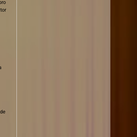
bro
tor
a
 de