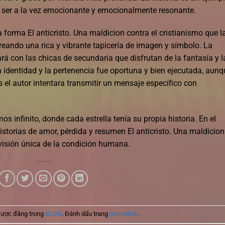
ser a la vez emocionante y emocionalmente resonante.
 forma El anticristo. Una maldicion contra el cristianismo que l
creando una rica y vibrante tapicería de imagen y símbolo. La
á con las chicas de secundaria que disfrutan de la fantasía y l
 identidad y la pertenencia fue oportuna y bien ejecutada, aunq
 el autor intentara transmitir un mensaje específico con
 infinito, donde cada estrella tenía su propia historia. En el
istorias de amor, pérdida y resumen El anticristo. Una maldicion
 visión única de la condición humana.
được đăng trong
BLOG
. Đánh dấu trang
permalink
.