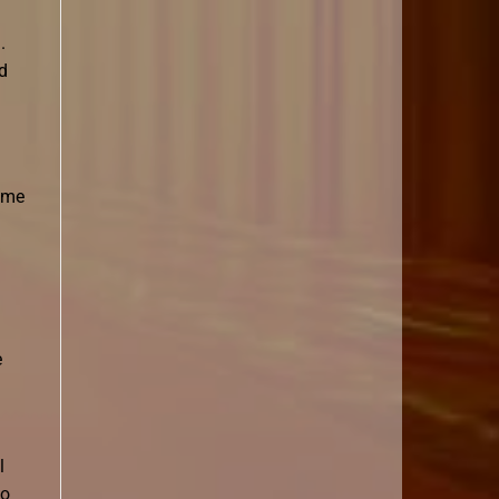
.
d
dome
e
l
lo