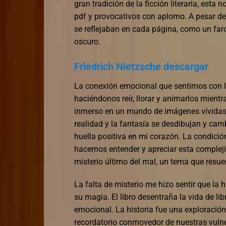
gran tradición de la ficción literaria, esta 
pdf y provocativos con aplomo. A pesar de q
se reflejaban en cada página, como un f
oscuro.
Friedrich Nietzsche descargar
La conexión emocional que sentimos con lo
haciéndonos reír, llorar y animarlos mientr
inmerso en un mundo de imágenes vívidas y
realidad y la fantasía se desdibujan y ca
huella positiva en mi corazón. La condición
hacernos entender y apreciar esta complejid
misterio último del mal, un tema que res
La falta de misterio me hizo sentir que la h
su magia. El libro desentraña la vida de l
emocional. La historia fue una exploraci
recordatorio conmovedor de nuestras vulne