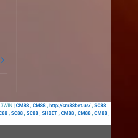
23WIN |
CM88
,
CM88
,
http://cm88bet.us/
,
SC88
C88
,
SC88
,
SC88
,
SHBET
,
CM88
,
CM88
,
CM88
,