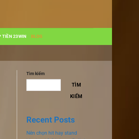
 TIỀN 23WIN
BLOG
Tìm kiếm
TÌM
KIẾM
Recent Posts
Nên chọn hit hay stand