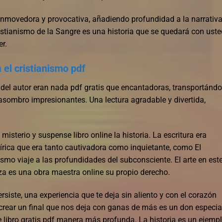
conmovedora y provocativa, añadiendo profundidad a la narrativa
ristianismo de la Sangre es una historia que se quedará con uste
r.
 el cristianismo pdf
a del autor eran nada pdf gratis que encantadoras, transportán
 asombro impresionantes. Una lectura agradable y divertida,
isterio y suspense libro online​ la historia. La escritura era
írica que era tanto cautivadora como inquietante, como El
nismo viaje a las profundidades del subconsciente. El arte en est
a es una obra maestra online su propio derecho.
rsiste, una experiencia que te deja sin aliento y con el corazón
a crear un final que nos deja con ganas de más es un don especia
e libro gratis pdf manera más profunda. La historia es un ejemp