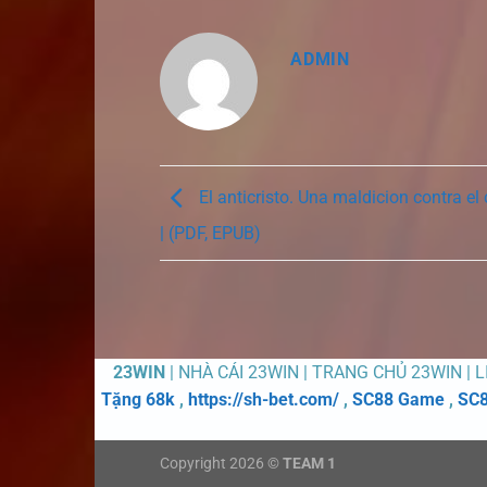
ADMIN
El anticristo. Una maldicion contra el
| (PDF, EPUB)
23WIN
| NHÀ CÁI 23WIN | TRANG CHỦ 23WIN | 
Tặng 68k
,
https://sh-bet.com/
,
SC88 Game
,
SC8
Copyright 2026 ©
TEAM 1