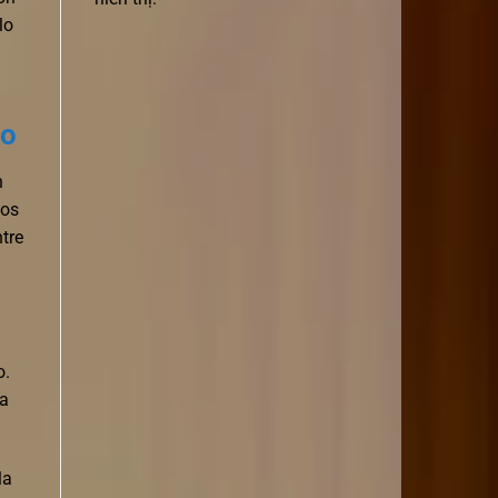
lo
mo
n
los
ntre
o.
ra
la