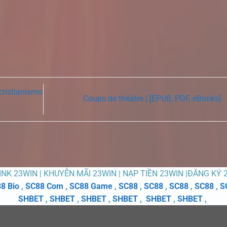
 cristianismo
Coups de théâtre | [EPUB, PDF, eBooks]
LINK 23WIN | KHUYỄN MÃI 23WIN | NẠP TIỀN 23WIN |ĐĂNG KÝ 
8 Bio
,
SC88 Com
,
SC88 Game
,
SC88
,
SC88
,
SC88
,
SC88
,
S
SHBET
,
SHBET
,
SHBET
,
SHBET
,
SHBET
,
SHBET
,