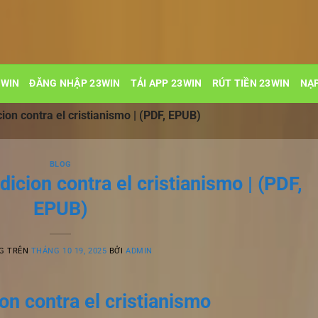
3WIN
ĐĂNG NHẬP 23WIN
TẢI APP 23WIN
RÚT TIỀN 23WIN
NẠP
cion contra el cristianismo | (PDF, EPUB)
BLOG
dicion contra el cristianismo | (PDF,
EPUB)
G TRÊN
THÁNG 10 19, 2025
BỞI
ADMIN
ion contra el cristianismo