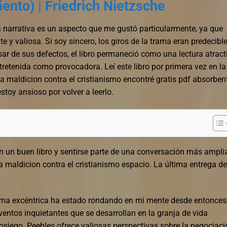
iento) | Friedrich Nietzsche
a narrativa es un aspecto que me gustó particularmente, ya que
e y valiosa. Si soy sincero, los giros de la trama eran predecible
esar de sus defectos, el libro permaneció como una lectura atract
tretenida como provocadora. Leí este libro por primera vez en la
na maldicion contra el cristianismo encontré gratis pdf absorben
toy ansioso por volver a leerlo.
 un buen libro y sentirse parte de una conversación más ampli
na maldicion contra el cristianismo espacio. La última entrega de
trama excéntrica ha estado rondando en mi mente desde entonces
ventos inquietantes que se desarrollan en la granja de vida
siego. Peebles ofrece valiosas perspectivas sobre la negociaci