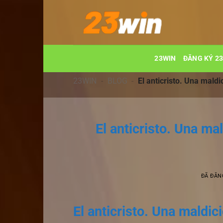
Chuyển
đến
nội
dung
23WIN
ĐĂNG KÝ 2
23WIN
-
BLOG
-
El anticristo. Una maldi
El anticristo. Una mal
ĐÃ ĐĂN
El anticristo. Una maldic