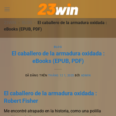
Chuyển
đến
nội
dung
23WIN
-
BLOG
-
El caballero de la armadura oxidada :
eBooks (EPUB, PDF)
BLOG
El caballero de la armadura oxidada :
eBooks (EPUB, PDF)
ĐÃ ĐĂNG TRÊN
THÁNG 12 1, 2025
BỞI
ADMIN
El caballero de la armadura oxidada :
Robert Fisher
Me encontré atrapado en la historia, como una polilla