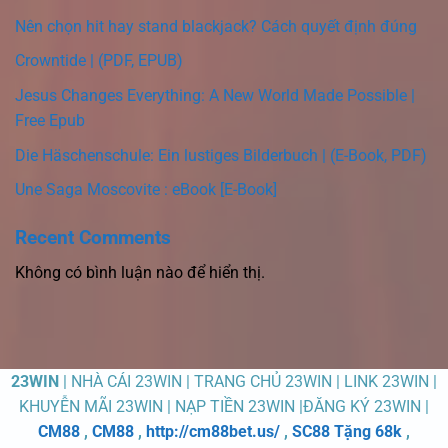
Nên chọn hit hay stand blackjack? Cách quyết định đúng
Crowntide | (PDF, EPUB)
Jesus Changes Everything: A New World Made Possible |
Free Epub
Die Häschenschule: Ein lustiges Bilderbuch | (E-Book, PDF)
Une Saga Moscovite : eBook [E-Book]
Recent Comments
Không có bình luận nào để hiển thị.
23WIN
| NHÀ CÁI 23WIN | TRANG CHỦ 23WIN | LINK 23WIN |
KHUYỄN MÃI 23WIN | NẠP TIỀN 23WIN |ĐĂNG KÝ 23WIN |
CM88
,
CM88
,
http://cm88bet.us/
,
SC88 Tặng 68k
,