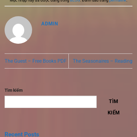
Mục nhập này đã được đăng trong
BLOG
. Đánh dấu trang
permalink
.
ADMIN
The Guest – Free Books PDF
The Seasonaires – Reading
Tìm kiếm
TÌM
KIẾM
Recent Posts