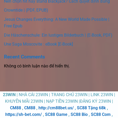
Nên chọn hit hay stand blackjack? Cách quyết định đúng
Crowntide | (PDF, EPUB)
Jesus Changes Everything: A New World Made Possible |
Free Epub
Die Häschenschule: Ein lustiges Bilderbuch | (E-Book, PDF)
Une Saga Moscovite : eBook [E-Book]
Recent Comments
Không có bình luận nào để hiển thị.
23WIN
| NHÀ CÁI 23WIN | TRANG CHỦ 23WIN | LINK 23WIN |
KHUYỄN MÃI 23WIN | NẠP TIỀN 23WIN |ĐĂNG KÝ 23WIN |
CM88
,
CM88
,
http://cm88bet.us/
,
SC88 Tặng 68k
,
https://sh-bet.com/
,
SC88 Game
,
SC88 Bio
,
SC88 Com
,