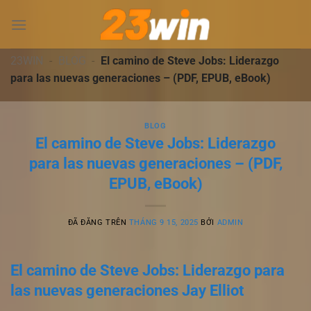
Chuyển
đến
nội
dung
23WIN
-
BLOG
-
El camino de Steve Jobs: Liderazgo
para las nuevas generaciones – (PDF, EPUB, eBook)
BLOG
El camino de Steve Jobs: Liderazgo
para las nuevas generaciones – (PDF,
EPUB, eBook)
ĐÃ ĐĂNG TRÊN
THÁNG 9 15, 2025
BỞI
ADMIN
El camino de Steve Jobs: Liderazgo para
las nuevas generaciones Jay Elliot