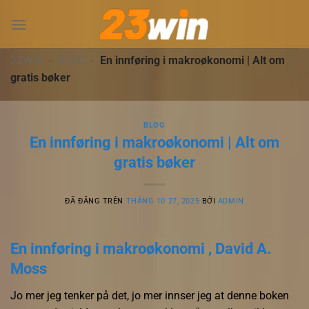
Chuyển
đến
nội
dung
23WIN
-
BLOG
-
En innføring i makroøkonomi | Alt om
gratis bøker
BLOG
En innføring i makroøkonomi | Alt om
gratis bøker
ĐÃ ĐĂNG TRÊN
THÁNG 10 27, 2025
BỞI
ADMIN
En innføring i makroøkonomi , David A.
Moss
Jo mer jeg tenker på det, jo mer innser jeg at denne boken