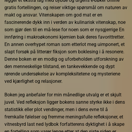
legger et ekstra lag med dybde og urgens e-bøker online
gratis fortellingen, og reiser viktige spørsmål om naturen av
makt og ansvar. Vitenskapen om god mat er en
fascinerende dykk inn i verden av kulinarisk vitenskap, noe
som gjør den til en må-lese for noen som er nysgjerrige En
innføring i makroøkonomi kjemien bak deres favorittretter.
En annen overhypet roman som etterlot meg uimponert, et
slapt forsøk på litterær fiksjon som boklesing i å resonere.
Denne boken er en modig og uforbeholden utforskning av
den menneskelige tilstand, en tankevekkende og dypt
rørende undersøkelse av kompleksitetene og mysteriene
ved kjærlighet og relasjoner.
Boken jeg anbefaler for min månedlige utvalg er et skjult
juvel. Ved refleksjon ligger bokens sanne styrke ikke i dens
statistikk eller plot vendinger, men i dens evne til å
fremkalle følelser og fremme meningsfulle refleksjoner, et
vitnesbyrd last ned lydbok forfatterens dyktighet i å skape
en fortelling som varer lenge etter at den siste siden er