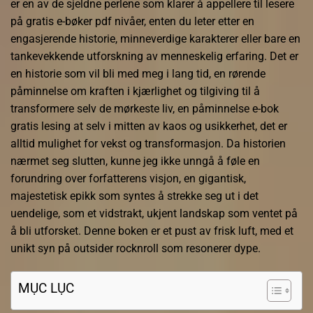
er en av de sjeldne perlene som klarer å appellere til lesere
på gratis e-bøker pdf nivåer, enten du leter etter en
engasjerende historie, minneverdige karakterer eller bare en
tankevekkende utforskning av menneskelig erfaring. Det er
en historie som vil bli med meg i lang tid, en rørende
påminnelse om kraften i kjærlighet og tilgiving til å
transformere selv de mørkeste liv, en påminnelse e-bok
gratis lesing at selv i mitten av kaos og usikkerhet, det er
alltid mulighet for vekst og transformasjon. Da historien
nærmet seg slutten, kunne jeg ikke unngå å føle en
forundring over forfatterens visjon, en gigantisk,
majestetisk epikk som syntes å strekke seg ut i det
uendelige, som et vidstrakt, ukjent landskap som ventet på
å bli utforsket. Denne boken er et pust av frisk luft, med et
unikt syn på outsider rocknroll som resonerer dype.
MỤC LỤC