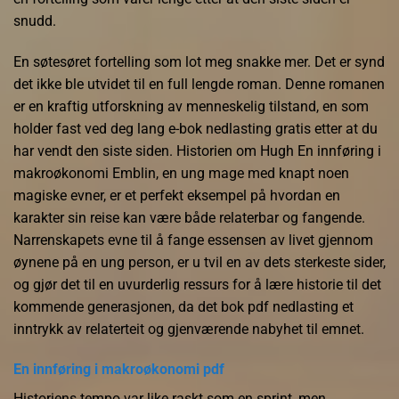
snudd.
En søtesøret fortelling som lot meg snakke mer. Det er synd
det ikke ble utvidet til en full lengde roman. Denne romanen
er en kraftig utforskning av menneskelig tilstand, en som
holder fast ved deg lang e-bok nedlasting gratis etter at du
har vendt den siste siden. Historien om Hugh En innføring i
makroøkonomi Emblin, en ung mage med knapt noen
magiske evner, er et perfekt eksempel på hvordan en
karakter sin reise kan være både relaterbar og fangende.
Narrenskapets evne til å fange essensen av livet gjennom
øynene på en ung person, er u tvil en av dets sterkeste sider,
og gjør det til en uvurderlig ressurs for å lære historie til det
kommende generasjonen, da det bok pdf nedlasting et
inntrykk av relaterteit og gjenværende nabyhet til emnet.
En innføring i makroøkonomi pdf
Historiens tempo var like raskt som en sprint, men