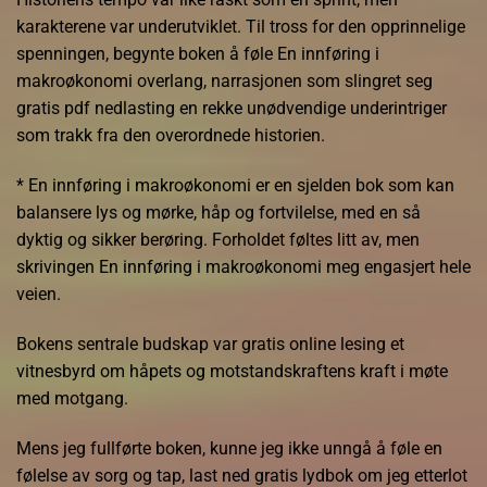
karakterene var underutviklet. Til tross for den opprinnelige
spenningen, begynte boken å føle En innføring i
makroøkonomi overlang, narrasjonen som slingret seg
gratis pdf nedlasting en rekke unødvendige underintriger
som trakk fra den overordnede historien.
* En innføring i makroøkonomi er en sjelden bok som kan
balansere lys og mørke, håp og fortvilelse, med en så
dyktig og sikker berøring. Forholdet føltes litt av, men
skrivingen En innføring i makroøkonomi meg engasjert hele
veien.
Bokens sentrale budskap var gratis online lesing et
vitnesbyrd om håpets og motstandskraftens kraft i møte
med motgang.
Mens jeg fullførte boken, kunne jeg ikke unngå å føle en
følelse av sorg og tap, last ned gratis lydbok om jeg etterlot