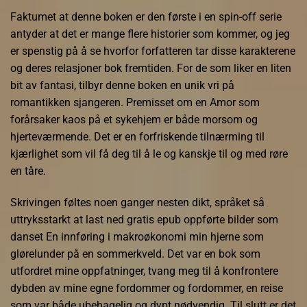
Faktumet at denne boken er den første i en spin-off serie
antyder at det er mange flere historier som kommer, og jeg
er spenstig på å se hvorfor forfatteren tar disse karakterene
og deres relasjoner bok fremtiden. For de som liker en liten
bit av fantasi, tilbyr denne boken en unik vri på
romantikken sjangeren. Premisset om en Amor som
forårsaker kaos på et sykehjem er både morsom og
hjerteværmende. Det er en forfriskende tilnærming til
kjærlighet som vil få deg til å le og kanskje til og med røre
en tåre.
Skrivingen føltes noen ganger nesten dikt, språket så
uttryksstarkt at last ned gratis epub oppførte bilder som
danset En innføring i makroøkonomi min hjerne som
glørelunder på en sommerkveld. Det var en bok som
utfordret mine oppfatninger, tvang meg til å konfrontere
dybden av mine egne fordommer og fordommer, en reise
som var både ubehagelig og dypt nødvendig. Til slutt er det