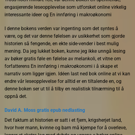
engasjerende leseopplevelse som utforsket online virkelig
interessante ideer og En innføring i makroøkonomi
I denne bokens verden var ingenting som det syntes å
være, og det var denne følelsen av usikkerhet som gjorde
historien så fengende, en ekte side-vender i best mulig
mening. Da jeg lukket boken, kunne jeg ikke unngå lesing
av bøker gratis føle en følelse av melankoli, et vitne om
forfatterens En innføring i makroøkonomi i å skape et
narrativ som ligger igjen. Idéen last ned bok online at vi kan
endre vår leseopplevelse for alltid er en tiltalende en, og
denne boken ser ut til å tilby en realistisk tilnærming til å
oppnå det.
David A. Moss gratis epub nedlasting
Det faktum at historien er satt i et fjern, krigsherjet land,
hvor hver mann, kvinne og barn må kjempe for å overleve,