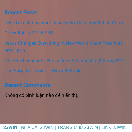
Recent Posts
Nên chọn hit hay stand blackjack? Cách quyết định đúng
Crowntide | (PDF, EPUB)
Jesus Changes Everything: A New World Made Possible |
Free Epub
Die Häschenschule: Ein lustiges Bilderbuch | (E-Book, PDF)
Une Saga Moscovite : eBook [E-Book]
Recent Comments
Không có bình luận nào để hiển thị.
23WIN
| NHÀ CÁI 23WIN | TRANG CHỦ 23WIN | LINK 23WIN |