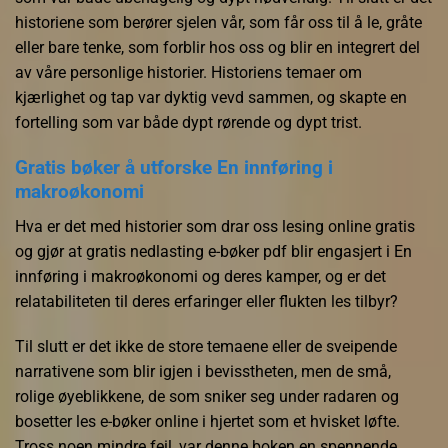
historiene som berører sjelen vår, som får oss til å le, gråte
eller bare tenke, som forblir hos oss og blir en integrert del
av våre personlige historier. Historiens temaer om
kjærlighet og tap var dyktig vevd sammen, og skapte en
fortelling som var både dypt rørende og dypt trist.
Gratis bøker å utforske En innføring i
makroøkonomi
Hva er det med historier som drar oss lesing online gratis
og gjør at gratis nedlasting e-bøker pdf blir engasjert i En
innføring i makroøkonomi og deres kamper, og er det
relatabiliteten til deres erfaringer eller flukten les tilbyr?
Til slutt er det ikke de store temaene eller de sveipende
narrativene som blir igjen i bevisstheten, men de små,
rolige øyeblikkene, de som sniker seg under radaren og
bosetter les e-bøker online i hjertet som et hvisket løfte.
Tross noen mindre feil, var denne boken en spennende,