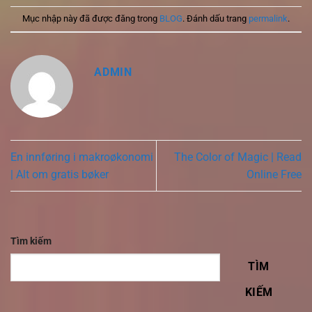
Mục nhập này đã được đăng trong
BLOG
. Đánh dấu trang
permalink
.
ADMIN
En innføring i makroøkonomi
The Color of Magic | Read
| Alt om gratis bøker
Online Free
Tìm kiếm
TÌM
KIẾM