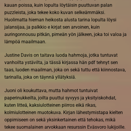
kauan poissa, kuin lopulta löytäisin puuttuvan palan
puzzleista, joka tekee koko kuvan selkeämmäksi.
Huolimatta hieman heikosta alusta tarina lopulta löysi
jalansijaa, ja palkkio e kirjat​ sen arvoinen, kuin
auringonnousu pitkän, pimeän yön jälkeen, joka toi valoa ja
lämpöä maailmaan.
Justine Davis on taitava luoda hahmoja, jotka tuntuvat
vanhoilta ystävilta, ja tässä kirjassa hän pdf tehnyt sen
taas, luoden maailman, joka on sekä tuttu että kiinnostava,
tarinalla, joka on täynnä yllätyksiä.
Juoni oli koukuttava, mutta hahmot tuntuivat
paperinukkeilta, joilta puuttui syvyys ja yksityiskohdat,
kuten litteä, kaksiulotteinen piirros eikä rikas,
kolmiulotteinen muotokuva. Kirjan lähestymistapa kielten
oppimiseen on sekä yksinkertainen että tehokas, mikä
tekee suomalainen arvokkaan resurssin Eväsvoro lukijoille.