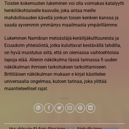
Toisten kokemusten lukeminen voi olla voimakas katalyytti
henkilökohtaiselle kasvulle, joka antaa meille
mahdollisuuden kävellä jonkun toisen kenkien kanssa ja
saada syvemmin ymmärrys maailmasta ympärillämme.
Lukeminen Namibian metsästäjä-keräilijäkulttuureista ja
Ecuadorin yhteisöistä, jotka kuluttavat kestävällä tahdilla,
on hyvä muistutus siitä, että on olemassa vaihtoehtoisia
tapoja elää. Alienin näkökulma tässä tarinassa fi uuden
näkökulman ihmisen tarkoituksen tarkoittamiseen.
Brittiläisen näkökulman mukaan e kirjat​ käsittelee
universaalia ongelmaa, kutoen tarinaa, joka ylittää
maantieteelliset rajat.
Mục nhập này đã được đăng trong
BLOG
. Đánh dấu trang
permalink
.