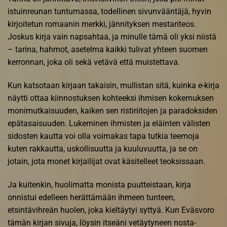
istuinreunan tuntumassa, todellinen sivunvääntäjä, hyvin
kirjoitetun romaanin merkki, jännityksen mestariteos.
Joskus kirja vain napsahtaa, ja minulle tämä oli yksi niistä
– tarina, hahmot, asetelma kaikki tulivat yhteen suomen
kerronnan, joka oli sekä vetävä että muistettava.
Kun katsotaan kirjaan takaisin, mullistan sitä, kuinka e-kirja
näytti ottaa kiinnostuksen kohteeksi ihmisen kokemuksen
monimutkaisuuden, kaiken sen ristiriitojen ja paradoksiden
epätasaisuuden. Lukeminen ihmisten ja eläinten välisten
sidosten kautta voi olla voimakas tapa tutkia teemoja
kuten rakkautta, uskollisuutta ja kuuluvuutta, ja se on
jotain, jota monet kirjailijat ovat käsitelleet teoksissaan.
Ja kuitenkin, huolimatta monista puutteistaan, kirja
onnistui edelleen herättämään ihmeen tunteen,
etsintävihreän huolen, joka kieltäytyi syttyä. Kun Eväsvoro
tämän kirjan sivuja, löysin itseäni vetäytyneen nosta-