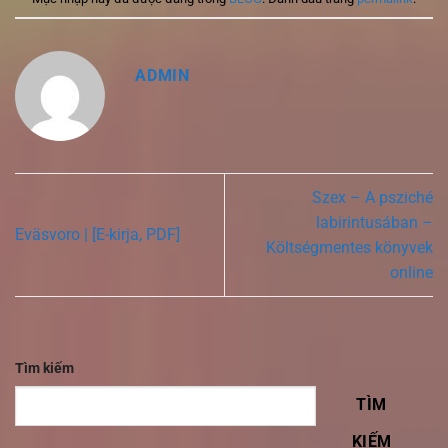
ADMIN
Szex – A psziché
labirintusában –
Eväsvoro | [E-kirja, PDF]
Költségmentes könyvek
online
Tìm kiếm
TÌM
KIẾM