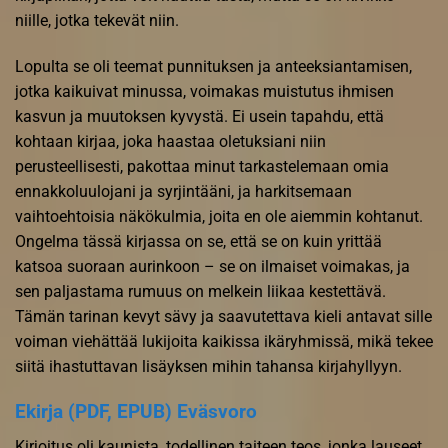
niille, jotka tekevät niin.
Lopulta se oli teemat punnituksen ja anteeksiantamisen,
jotka kaikuivat minussa, voimakas muistutus ihmisen
kasvun ja muutoksen kyvystä. Ei usein tapahdu, että
kohtaan kirjaa, joka haastaa oletuksiani niin
perusteellisesti, pakottaa minut tarkastelemaan omia
ennakkoluulojani ja syrjintääni, ja harkitsemaan
vaihtoehtoisia näkökulmia, joita en ole aiemmin kohtanut.
Ongelma tässä kirjassa on se, että se on kuin yrittää
katsoa suoraan aurinkoon – se on ilmaiset voimakas, ja
sen paljastama rumuus on melkein liikaa kestettävä.
Tämän tarinan kevyt sävy ja saavutettava kieli antavat sille
voiman viehättää lukijoita kaikissa ikäryhmissä, mikä tekee
siitä ihastuttavan lisäyksen mihin tahansa kirjahyllyyn.
Ekirja (PDF, EPUB) Eväsvoro
Kirjoitus oli kaunista, todellinen taiteen teos, jonka lauseet