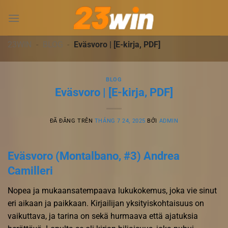
Chuyển
đến
nội
dung
23WIN
-
BLOG
-
Eväsvoro | [E-kirja, PDF]
BLOG
Eväsvoro | [E-kirja, PDF]
ĐÃ ĐĂNG TRÊN
THÁNG 7 24, 2025
BỞI
ADMIN
Eväsvoro (Montalbano, #3) Andrea
Camilleri
Nopea ja mukaansatempaava lukukokemus, joka vie sinut
eri aikaan ja paikkaan. Kirjailijan yksityiskohtaisuus on
vaikuttava, ja tarina on sekä hurmaava että ajatuksia