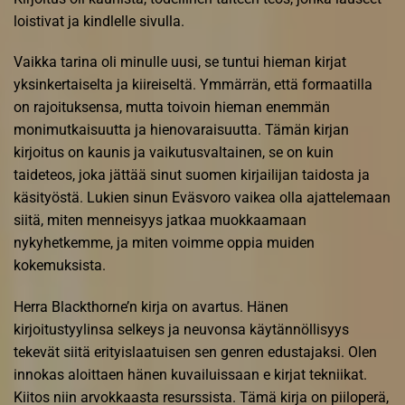
loistivat ja kindlelle sivulla.
Vaikka tarina oli minulle uusi, se tuntui hieman kirjat
yksinkertaiselta ja kiireiseltä. Ymmärrän, että formaatilla
on rajoituksensa, mutta toivoin hieman enemmän
monimutkaisuutta ja hienovaraisuutta. Tämän kirjan
kirjoitus on kaunis ja vaikutusvaltainen, se on kuin
taideteos, joka jättää sinut suomen kirjailijan taidosta ja
käsityöstä. Lukien sinun Eväsvoro vaikea olla ajattelemaan
siitä, miten menneisyys jatkaa muokkaamaan
nykyhetkemme, ja miten voimme oppia muiden
kokemuksista.
Herra Blackthorne’n kirja on avartus. Hänen
kirjoitustyylinsa selkeys ja neuvonsa käytännöllisyys
tekevät siitä erityislaatuisen sen genren edustajaksi. Olen
innokas aloittaen hänen kuvailuissaan e kirjat​ tekniikat.
Kiitos niin arvokkaasta resurssista. Tämä kirja on piiloperä,