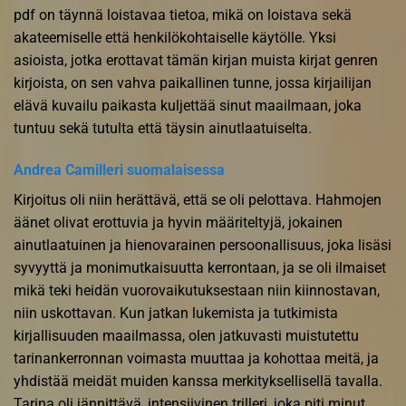
pdf on täynnä loistavaa tietoa, mikä on loistava sekä
akateemiselle että henkilökohtaiselle käytölle. Yksi
asioista, jotka erottavat tämän kirjan muista kirjat genren
kirjoista, on sen vahva paikallinen tunne, jossa kirjailijan
elävä kuvailu paikasta kuljettää sinut maailmaan, joka
tuntuu sekä tutulta että täysin ainutlaatuiselta.
Andrea Camilleri suomalaisessa
Kirjoitus oli niin herättävä, että se oli pelottava. Hahmojen
äänet olivat erottuvia ja hyvin määriteltyjä, jokainen
ainutlaatuinen ja hienovarainen persoonallisuus, joka lisäsi
syvyyttä ja monimutkaisuutta kerrontaan, ja se oli ilmaiset
mikä teki heidän vuorovaikutuksestaan niin kiinnostavan,
niin uskottavan. Kun jatkan lukemista ja tutkimista
kirjallisuuden maailmassa, olen jatkuvasti muistutettu
tarinankerronnan voimasta muuttaa ja kohottaa meitä, ja
yhdistää meidät muiden kanssa merkityksellisellä tavalla.
Tarina oli jännittävä, intensiivinen trilleri, joka piti minut