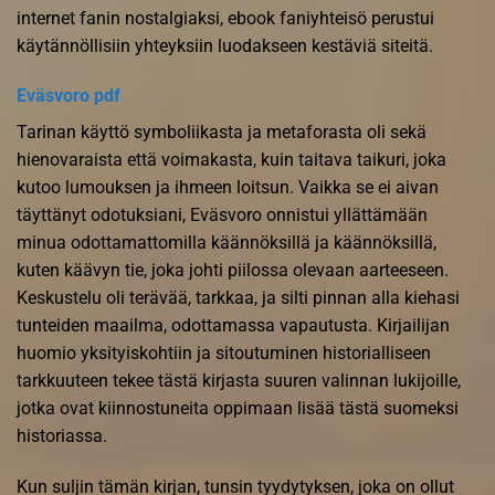
internet fanin nostalgiaksi, ebook faniyhteisö perustui
käytännöllisiin yhteyksiin luodakseen kestäviä siteitä.
Eväsvoro pdf
Tarinan käyttö symboliikasta ja metaforasta oli sekä
hienovaraista että voimakasta, kuin taitava taikuri, joka
kutoo lumouksen ja ihmeen loitsun. Vaikka se ei aivan
täyttänyt odotuksiani, Eväsvoro onnistui yllättämään
minua odottamattomilla käännöksillä ja käännöksillä,
kuten käävyn tie, joka johti piilossa olevaan aarteeseen.
Keskustelu oli terävää, tarkkaa, ja silti pinnan alla kiehasi
tunteiden maailma, odottamassa vapautusta. Kirjailijan
huomio yksityiskohtiin ja sitoutuminen historialliseen
tarkkuuteen tekee tästä kirjasta suuren valinnan lukijoille,
jotka ovat kiinnostuneita oppimaan lisää tästä suomeksi
historiassa.
Kun suljin tämän kirjan, tunsin tyydytyksen, joka on ollut