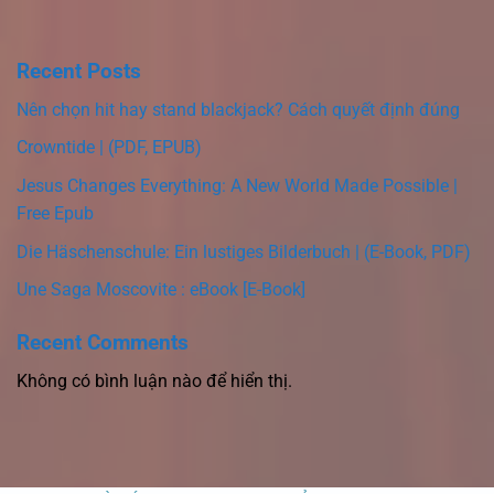
Recent Posts
Nên chọn hit hay stand blackjack? Cách quyết định đúng
Crowntide | (PDF, EPUB)
Jesus Changes Everything: A New World Made Possible |
Free Epub
Die Häschenschule: Ein lustiges Bilderbuch | (E-Book, PDF)
Une Saga Moscovite : eBook [E-Book]
Recent Comments
Không có bình luận nào để hiển thị.