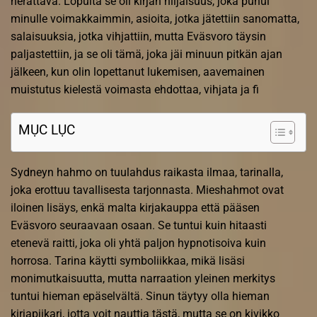
herättävä. Lopulta se oli kirjan hiljaisuus, joka puhui
minulle voimakkaimmin, asioita, jotka jätettiin sanomatta,
salaisuuksia, jotka vihjattiin, mutta Eväsvoro täysin
paljastettiin, ja se oli tämä, joka jäi minuun pitkän ajan
jälkeen, kun olin lopettanut lukemisen, aavemainen
muistutus kielestä voimasta ehdottaa, vihjata ja fi
MỤC LỤC
Sydneyn hahmo on tuulahdus raikasta ilmaa, tarinalla,
joka erottuu tavallisesta tarjonnasta. Mieshahmot ovat
iloinen lisäys, enkä malta kirjakauppa että pääsen
Eväsvoro seuraavaan osaan. Se tuntui kuin hitaasti
etenevä raitti, joka oli yhtä paljon hypnotisoiva kuin
horrosa. Tarina käytti symboliikkaa, mikä lisäsi
monimutkaisuutta, mutta narraation yleinen merkitys
tuntui hieman epäselvältä. Sinun täytyy olla hieman
kirjapiikari, jotta voit nauttia tästä, mutta se on kivikko