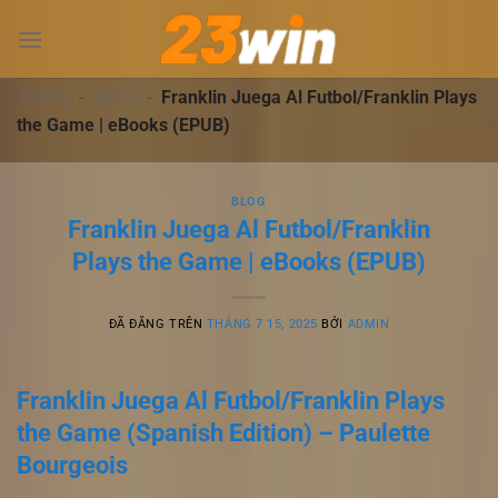
Chuyển
đến
nội
dung
23WIN
-
BLOG
-
Franklin Juega Al Futbol/Franklin Plays
the Game | eBooks (EPUB)
BLOG
Franklin Juega Al Futbol/Franklin
Plays the Game | eBooks (EPUB)
ĐÃ ĐĂNG TRÊN
THÁNG 7 15, 2025
BỞI
ADMIN
Franklin Juega Al Futbol/Franklin Plays
the Game (Spanish Edition) – Paulette
Bourgeois