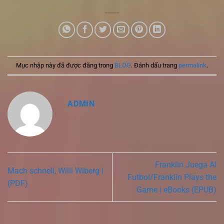
Mục nhập này đã được đăng trong
BLOG
. Đánh dấu trang
permalink
.
ADMIN
Franklin Juega Al
Mach schnell, Willi Wiberg |
Futbol/Franklin Plays the
(PDF)
Game | eBooks (EPUB)