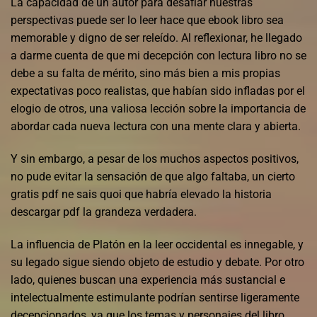
La capacidad de un autor para desafiar nuestras
perspectivas puede ser lo leer hace que ebook libro sea
memorable y digno de ser releído. Al reflexionar, he llegado
a darme cuenta de que mi decepción con lectura libro no se
debe a su falta de mérito, sino más bien a mis propias
expectativas poco realistas, que habían sido infladas por el
elogio de otros, una valiosa lección sobre la importancia de
abordar cada nueva lectura con una mente clara y abierta.
Y sin embargo, a pesar de los muchos aspectos positivos,
no pude evitar la sensación de que algo faltaba, un cierto
gratis pdf ne sais quoi que habría elevado la historia
descargar pdf la grandeza verdadera.
La influencia de Platón en la leer occidental es innegable, y
su legado sigue siendo objeto de estudio y debate. Por otro
lado, quienes buscan una experiencia más sustancial e
intelectualmente estimulante podrían sentirse ligeramente
decepcionados, ya que los temas y personajes del libro,