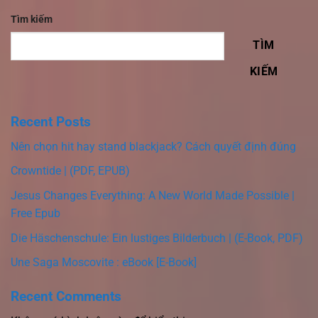
Tìm kiếm
TÌM
KIẾM
Recent Posts
Nên chọn hit hay stand blackjack? Cách quyết định đúng
Crowntide | (PDF, EPUB)
Jesus Changes Everything: A New World Made Possible |
Free Epub
Die Häschenschule: Ein lustiges Bilderbuch | (E-Book, PDF)
Une Saga Moscovite : eBook [E-Book]
Recent Comments