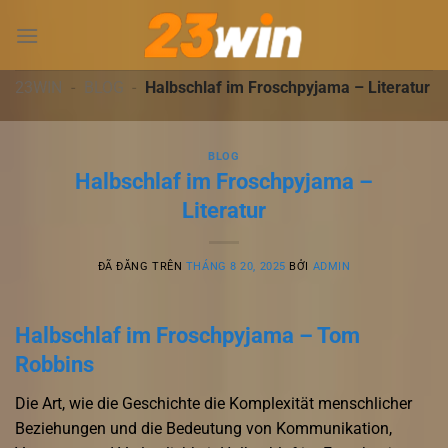
Chuyển
đến
nội
dung
23WIN
-
BLOG
-
Halbschlaf im Froschpyjama – Literatur
BLOG
Halbschlaf im Froschpyjama –
Literatur
ĐÃ ĐĂNG TRÊN
THÁNG 8 20, 2025
BỞI
ADMIN
Halbschlaf im Froschpyjama – Tom
Robbins
Die Art, wie die Geschichte die Komplexität menschlicher
Beziehungen und die Bedeutung von Kommunikation,