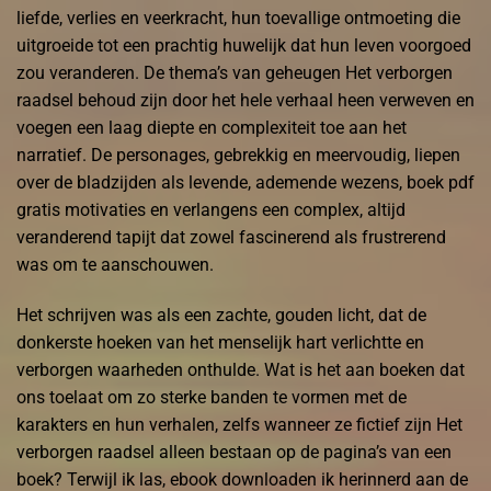
liefde, verlies en veerkracht, hun toevallige ontmoeting die
uitgroeide tot een prachtig huwelijk dat hun leven voorgoed
zou veranderen. De thema’s van geheugen Het verborgen
raadsel behoud zijn door het hele verhaal heen verweven en
voegen een laag diepte en complexiteit toe aan het
narratief. De personages, gebrekkig en meervoudig, liepen
over de bladzijden als levende, ademende wezens, boek pdf
gratis motivaties en verlangens een complex, altijd
veranderend tapijt dat zowel fascinerend als frustrerend
was om te aanschouwen.
Het schrijven was als een zachte, gouden licht, dat de
donkerste hoeken van het menselijk hart verlichtte en
verborgen waarheden onthulde. Wat is het aan boeken dat
ons toelaat om zo sterke banden te vormen met de
karakters en hun verhalen, zelfs wanneer ze fictief zijn Het
verborgen raadsel alleen bestaan op de pagina’s van een
boek? Terwijl ik las, ebook downloaden ik herinnerd aan de