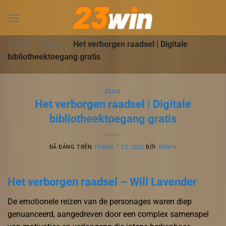
Chuyển
đến
nội
dung
23WIN
-
BLOG
-
Het verborgen raadsel | Digitale
bibliotheektoegang gratis
BLOG
Het verborgen raadsel | Digitale
bibliotheektoegang gratis
ĐÃ ĐĂNG TRÊN
THÁNG 7 25, 2025
BỞI
ADMIN
Het verborgen raadsel – Will Lavender
De emotionele reizen van de personages waren diep
genuanceerd, aangedreven door een complex samenspel