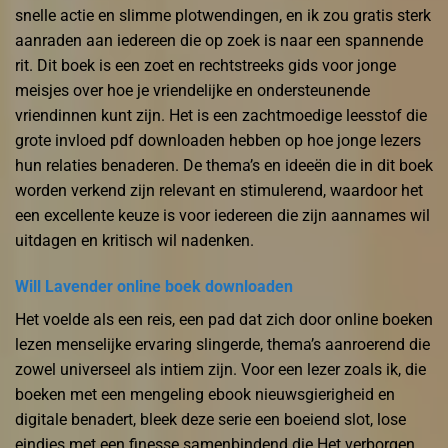
snelle actie en slimme plotwendingen, en ik zou gratis sterk
aanraden aan iedereen die op zoek is naar een spannende
rit. Dit boek is een zoet en rechtstreeks gids voor jonge
meisjes over hoe je vriendelijke en ondersteunende
vriendinnen kunt zijn. Het is een zachtmoedige leesstof die
grote invloed pdf downloaden hebben op hoe jonge lezers
hun relaties benaderen. De thema’s en ideeën die in dit boek
worden verkend zijn relevant en stimulerend, waardoor het
een excellente keuze is voor iedereen die zijn aannames wil
uitdagen en kritisch wil nadenken.
Will Lavender online boek downloaden
Het voelde als een reis, een pad dat zich door online boeken
lezen menselijke ervaring slingerde, thema’s aanroerend die
zowel universeel als intiem zijn. Voor een lezer zoals ik, die
boeken met een mengeling ebook nieuwsgierigheid en
digitale benadert, bleek deze serie een boeiend slot, lose
eindjes met een finesse samenbindend die Het verborgen