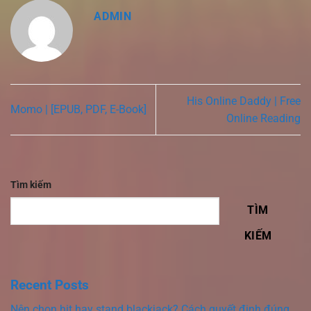
ADMIN
His Online Daddy | Free
Momo | [EPUB, PDF, E-Book]
Online Reading
Tìm kiếm
TÌM
KIẾM
Recent Posts
Nên chọn hit hay stand blackjack? Cách quyết định đúng