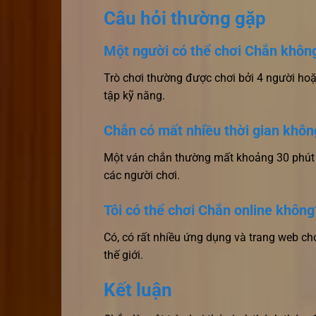
Câu hỏi thường gặp
Một người có thể chơi Chắn khôn
Trò chơi thường được chơi bởi 4 người hoặ
tập kỹ năng.
Chắn có mất nhiều thời gian khôn
Một ván chắn thường mất khoảng 30 phút đ
các người chơi.
Tôi có thể chơi Chắn online không
Có, có rất nhiều ứng dụng và trang web ch
thế giới.
Kết luận