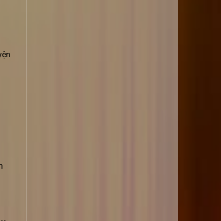
yện
n