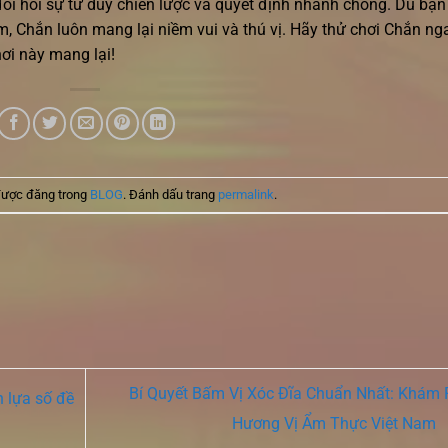
 đòi hỏi sự tư duy chiến lược và quyết định nhanh chóng. Dù bạn
m, Chắn luôn mang lại niềm vui và thú vị. Hãy thử chơi Chắn ng
hơi này mang lại!
được đăng trong
BLOG
. Đánh dấu trang
permalink
.
Bí Quyết Bấm Vị Xóc Đĩa Chuẩn Nhất: Khám
 lựa số đề
Hương Vị Ẩm Thực Việt Nam