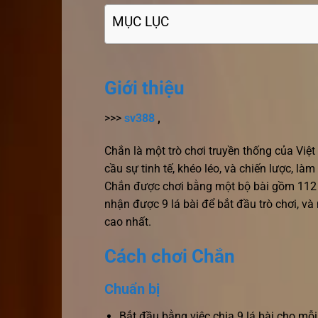
MỤC LỤC
Giới thiệu
>>>
sv388
,
Chắn là một trò chơi truyền thống của Việt
cầu sự tinh tế, khéo léo, và chiến lược, làm
Chắn được chơi bằng một bộ bài gồm 112 l
nhận được 9 lá bài để bắt đầu trò chơi, và
cao nhất.
Cách chơi Chắn
Chuẩn bị
Bắt đầu bằng việc chia 9 lá bài cho mỗi