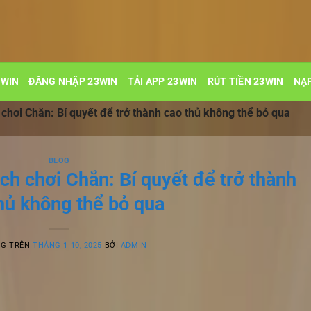
3WIN
ĐĂNG NHẬP 23WIN
TẢI APP 23WIN
RÚT TIỀN 23WIN
NẠP
 chơi Chắn: Bí quyết để trở thành cao thủ không thể bỏ qua
BLOG
ch chơi Chắn: Bí quyết để trở thành
hủ không thể bỏ qua
NG TRÊN
THÁNG 1 10, 2025
BỞI
ADMIN