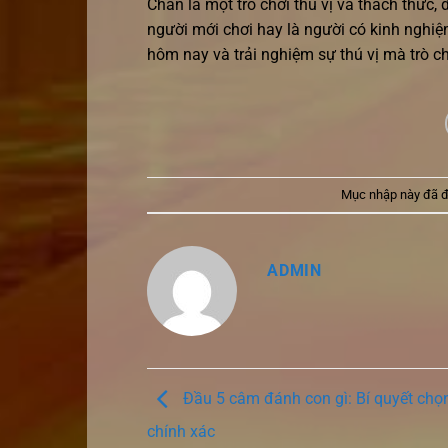
Chắn là một trò chơi thú vị và thách thức,
người mới chơi hay là người có kinh nghiệ
hôm nay và trải nghiệm sự thú vị mà trò c
Mục nhập này đã 
ADMIN
Đầu 5 câm đánh con gì: Bí quyết chọn
chính xác