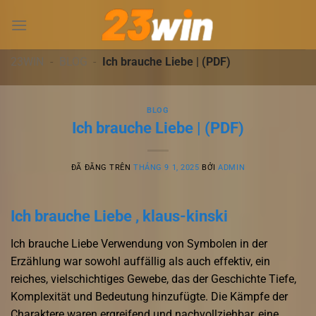
Chuyển
đến
nội
dung
23WIN
-
BLOG
-
Ich brauche Liebe | (PDF)
BLOG
Ich brauche Liebe | (PDF)
ĐÃ ĐĂNG TRÊN
THÁNG 9 1, 2025
BỞI
ADMIN
Ich brauche Liebe , klaus-kinski
Ich brauche Liebe Verwendung von Symbolen in der
Erzählung war sowohl auffällig als auch effektiv, ein
reiches, vielschichtiges Gewebe, das der Geschichte Tiefe,
Komplexität und Bedeutung hinzufügte. Die Kämpfe der
Charaktere waren ergreifend und nachvollziehbar, eine