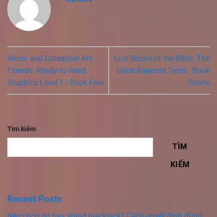
Worm and Caterpillar Are
Lost Books of the Bible: The
Friends: Ready-to-Read
Great Rejected Texts : Book
Graphics Level 1 | Book Free
Online
Tìm kiếm
TÌM
KIẾM
Recent Posts
Nên chọn hit hay stand blackjack? Cách quyết định đúng