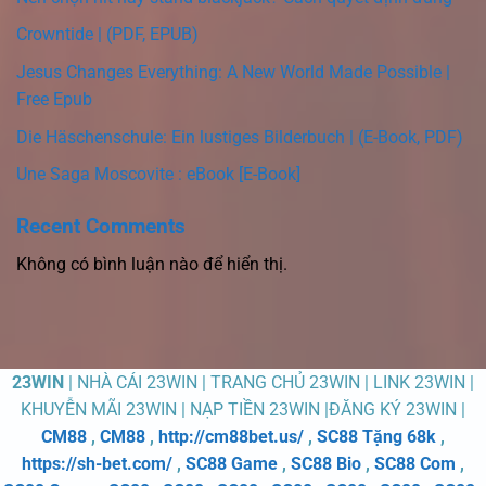
Crowntide | (PDF, EPUB)
Jesus Changes Everything: A New World Made Possible |
Free Epub
Die Häschenschule: Ein lustiges Bilderbuch | (E-Book, PDF)
Une Saga Moscovite : eBook [E-Book]
Recent Comments
Không có bình luận nào để hiển thị.
23WIN
| NHÀ CÁI 23WIN | TRANG CHỦ 23WIN | LINK 23WIN |
KHUYỄN MÃI 23WIN | NẠP TIỀN 23WIN |ĐĂNG KÝ 23WIN |
CM88
,
CM88
,
http://cm88bet.us/
,
SC88 Tặng 68k
,
https://sh-bet.com/
,
SC88 Game
,
SC88 Bio
,
SC88 Com
,