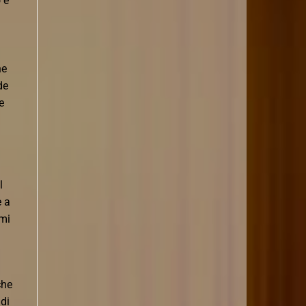
 è
he
de
e
l
e a
 mi
che
 di