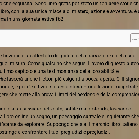
o che esquisita. Sono libro gratis pdf stato un fan delle storie c
 libro, con la sua unica miscela di mistero, azione e avventura, è
sca in una giornata estiva fb2
i e finzione è un attestato del potere della narrazione e della sua
n egual misura. Come qualcuno che segue il lavoro di questo autor
ultimo capitolo è una testimonianza della loro abilità e
che lascerà anche i lettori più esigenti a bocca aperta. Ci Il signo
ngue, e poi c’è il tizio in questa storia – una lezione magistrale
gere che mette alla prova i limiti del perdono e della comprensio
a simile a un sussurro nel vento, sottile ma profondo, lasciando
ra libro online un sogno, un paesaggio surreale e inquietante che 
ificante da esplorare. Suppongo che sia il marchio libro italiano
costringe a confrontare i tuoi pregiudizi e pregiudizi.