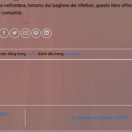
nell’ombra, lontano dal bagliore dei riflettori, questo libro offre
i comunità.
được đăng trong
BLOG
. Đánh dấu trang
permalink
.
pts,
Il signore del tempo | (PDF)