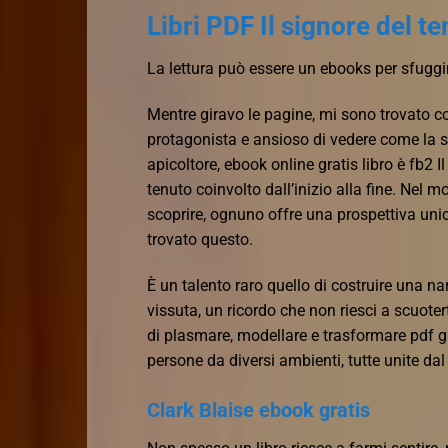
Libri PDF Il signore del t
La lettura può essere un ebooks per sfuggir
Mentre giravo le pagine, mi sono trovato co
protagonista e ansioso di vedere come la s
apicoltore, ebook online gratis libro è fb2 I
tenuto coinvolto dall’inizio alla fine. Nel 
scoprire, ognuno offre una prospettiva uni
trovato questo.
È un talento raro quello di costruire una n
vissuta, un ricordo che non riesci a scuote
di plasmare, modellare e trasformare pdf gr
persone da diversi ambienti, tutte unite dal
Clark Blaise ebook gratis