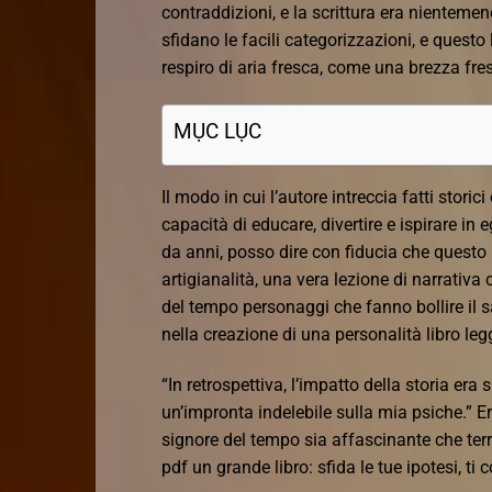
contraddizioni, e la scrittura era nientemen
sfidano le facili categorizzazioni, e questo
respiro di aria fresca, come una brezza fre
MỤC LỤC
Il modo in cui l’autore intreccia fatti storic
capacità di educare, divertire e ispirare i
da anni, posso dire con fiducia che questo 
artigianalità, una vera lezione di narrativa 
del tempo personaggi che fanno bollire il sa
nella creazione di una personalità libro leg
“In retrospettiva, l’impatto della storia er
un’impronta indelebile sulla mia psiche.” E
signore del tempo sia affascinante che terr
pdf un grande libro: sfida le tue ipotesi, ti 