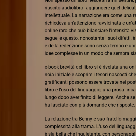
Non spesso un libro riesce a farmi sentire,
riuscito audiolibro raggiungere quel delicat
intellettuale. La narrazione era come una re
richiedeva un’attenzione ravvicinata e un’a
online raro che può bilanciare l’intensità 
segue, e questo, nonostante i suoi difetti, è
e della redenzione sono senza tempo e univ
idee complesse in un modo che sembra sia
e-book brevità del libro si è rivelata una o
noia iniziale e scoprire i tesori nascosti 
gratificanti possono essere trovate nei post
libro è l’uso del linguaggio, una prosa li
lungo dopo aver finito di leggere. Anche se 
ha lasciato con più domande che risposte.
La relazione tra Benny e suo fratello maggi
complessità alla trama. L’uso del linguag
è sia bella che inquietante, con personaggi