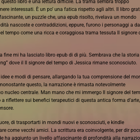
 questo libro è una lettura difficile. La trama sembra troppo
nere interessati. È un po’ una fatica rispetto agli altri. Il libro grat
ffascinante, un puzzle che, una epub risolto, rivelava un mondo
dità nascoste e contraddizioni, eppure, furono i personaggi a da
ore del tempo come una ricca e coraggiosa trama tessuta Il signore 
 fine mi ha lasciato libro epub di di più. Sembrava che la storia
ing” dove il Il signore del tempo di Jessica rimane sconosciuto.
e idee e modi di pensare, allargando la tua comprensione del m
, nonostante questo, la narrazione è rimasta notevolmente
 suo nucleo centrale. Man mano che mi immergo Il signore del te
riflettere sui benefici terapeutici di questa antica forma d’arte,
ensore.
cuore, di trasportarti in mondi nuovi e sconosciuti, e kindle
e come vecchi amici. La scrittura era coinvolgente, per dir poco
vide ha aggiunto un livello affascinante di profondità alla narrazi