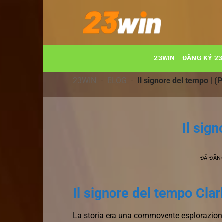
Chuyển
đến
nội
dung
23WIN
ĐĂNG KÝ 2
23WIN
-
BLOG
-
Il signore del tempo | (
Il sig
ĐÃ ĐĂN
Il signore del tempo Clar
La storia era una commovente esplorazione