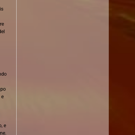
is
re
del
ondo
mpo
 e
, e
one.