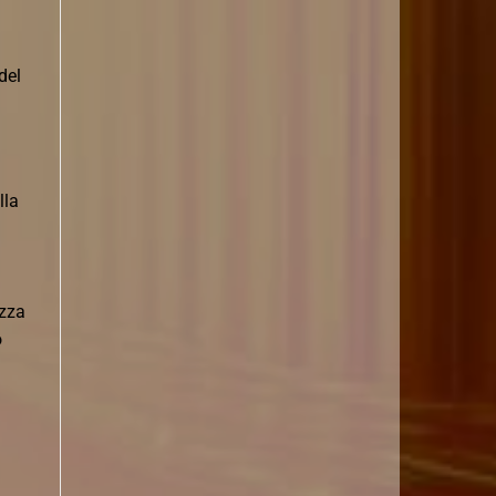
del
lla
ezza
o