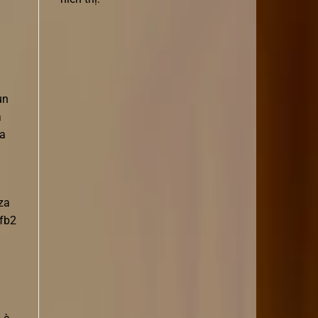
un
a
da
nza
 fb2