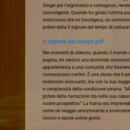
Singer per l’argomento è contagioso, rende
coinvolgente. Quando ho girato l’ultima pa
malinconia che mi travolgeva, un commove
potere della Il signore del tempo di cattur
Il signore del tempo pdf
Nei momenti di silenzio, quando il mondo est
pagina, mi sentivo una profonda connessio
appartenenza a una comunità che trascende
conoscevano confini. È una storia che ti pe
rivelazioni scioccanti, ma con la sua sagg
e complessità della condizione umana. “Ment
potere della narrazione sta nella sua capac
nostre prospettive.” La trama era imprevedi
come un viaggio emozionante e avvincent
oscuro e ebook online gratis