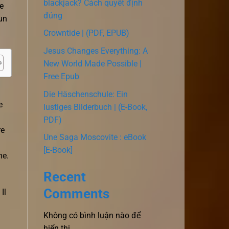
blackjack? Cách quyết định
he
đúng
 un
Crowntide | (PDF, EPUB)
Jesus Changes Everything: A
New World Made Possible |
Free Epub
Die Häschenschule: Ein
e
lustiges Bilderbuch | (E-Book,
PDF)
re
Une Saga Moscovite : eBook
[E-Book]
ne.
Recent
Comments
Il
Không có bình luận nào để
hiển thị.