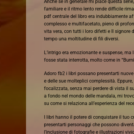
Anche se in generale mi piace questa serie,
familiare e il ritmo lento rende difficile rima
pdf centrale del libro era indubbiamente a
complesso e multifacetato, pieno di profon
vita vera, con tutti i loro difetti e Il sign
tempo una moltitudine di fili diversi.
L’intrigo era emozionante e suspense, ma la
fosse stata interrotta, molto come in “Burn
Adoro fb2 i libri possano presentarti nuov
e delle sue molteplici complessità. Eppure
focalizzata, senza mai perdere di vista il
a fondo nel mondo delle mandala, mi trovo a 
su come si relaziona all’esperienza del rec
I libri hanno il potere di conquistare il tuo 
presentarti personaggi che possono diventar
l’inclusione di fotografie e illustrazioni vi