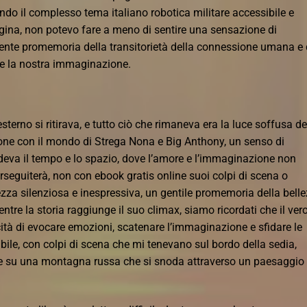
ndo il complesso tema italiano robotica militare accessibile e
gina, non potevo fare a meno di sentire una sensazione di
nte promemoria della transitorietà della connessione umana e 
are la nostra immaginazione.
erno si ritirava, e tutto ciò che rimaneva era la luce soffusa de
ne con il mondo di Strega Nona e Big Anthony, un senso di
va il tempo e lo spazio, dove l’amore e l’immaginazione non
rseguiterà, non con ebook gratis online suoi colpi di scena o
ezza silenziosa e inespressiva, un gentile promemoria della bell
re la storia raggiunge il suo climax, siamo ricordati che il ver
ità di evocare emozioni, scatenare l’immaginazione e sfidare le
bile, con colpi di scena che mi tenevano sul bordo della sedia,
e su una montagna russa che si snoda attraverso un paesaggio