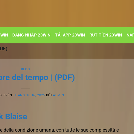
3WIN
ĐĂNG NHẬP 23WIN
TẢI APP 23WIN
RÚT TIỀN 23WIN
NẠP
PDF)
BLOG
nore del tempo | (PDF)
G TRÊN
THÁNG 10 16, 2025
BỞI
ADMIN
k Blaise
 della condizione umana, con tutte le sue complessità e