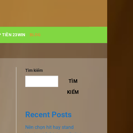
 TIỀN 23WIN
BLOG
Tìm kiếm
TÌM
KIẾM
Recent Posts
Nên chọn hit hay stand