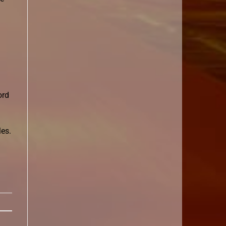
ord
les.