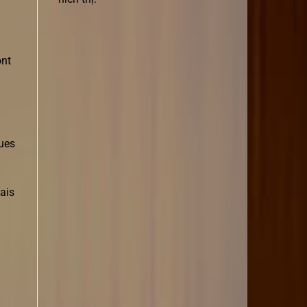
ont
ques
çais