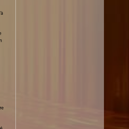
’à
e
an
re
mé