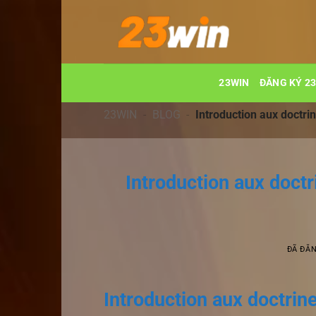
Chuyển
đến
nội
dung
23WIN
ĐĂNG KÝ 2
23WIN
-
BLOG
-
Introduction aux doctri
Introduction aux doctr
ĐÃ ĐĂ
Introduction aux doctrine