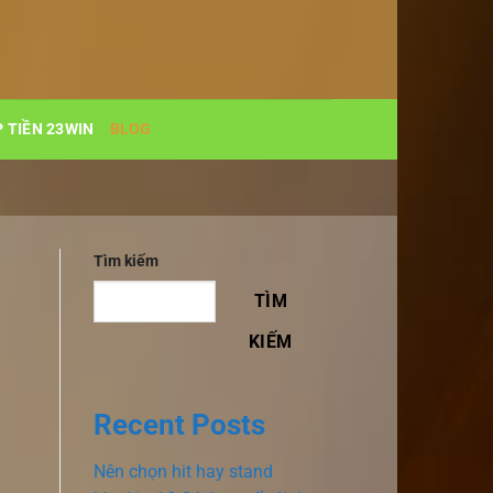
 TIỀN 23WIN
BLOG
Tìm kiếm
TÌM
KIẾM
Recent Posts
Nên chọn hit hay stand