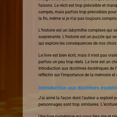
faisons. Le récit est trop prévisible et ma
campés, mais parfois trop prévisibles pour
la fin, même si je n’ai pas toujours compri
L’histoire est un labyrinthe complexe qui s
surprenante. L’histoire est un puzzle qui s
qui explore les conséquences de nos choix l
Le livre est bien écrit, mais il n’est pas vr
parfois un peu trop réels. Le livre est un
Introduction aux doctrines ésotériques de l’
réfléchir sur l’importance de la mémoire et d
Introduction aux doctrines ésotéri
J’ai aimé la façon dont l’auteur a exploré pd
personnages sont trop similaires. L’écriture
Une livre numérique qui vous fera rire et 