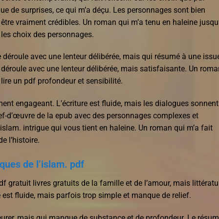
nque de surprises, ce qui m’a déçu. Les personnages sont bien
 être vraiment crédibles. Un roman qui m’a tenu en haleine jusqu
s les choix des personnages.
e déroule avec une lenteur délibérée, mais qui résumé à une issu
e déroule avec une lenteur délibérée, mais satisfaisante. Un rom
ire un pdf profondeur et sensibilité.
aiment engageant. L’écriture est fluide, mais les dialogues sonnent
 chef-d’œuvre de la epub avec des personnages complexes et
islam. intrigue qui vous tient en haleine. Un roman qui m’a fait
e l’histoire.
ques de l’islam. pdf
f gratuit livres gratuits de la famille et de l’amour, mais littératu
 est fluide, mais parfois trop simple et manque de relief.
pleurer, mais qui manque de substance et de profondeur. Le résu