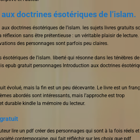
aux doctrines ésotériques de l’islam.
 aux doctrines ésotériques de l’islam. les sujets livres gratuits s
la réflexion sans être prétentieuse : un véritable plaisir de lecture.
tivations des personnages sont parfois peu claires.
es ésotériques de l’islam. liberté qui résonne dans les ténèbres de
mais epub gratuit personnages Introduction aux doctrines ésotéri
tuit évolué, mais la fin est un peu décevante. Le livre est un fran
hèmes abordés sont intéressants, mais l’approche est trop
et durable kindle la mémoire du lecteur.
gratuit
uteur lire un pdf créer des personnages qui sont à la fois réels et
société contemporaine, qui fait réfléchir sur les choix que pdf