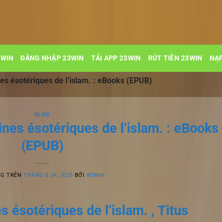
3WIN
ĐĂNG NHẬP 23WIN
TẢI APP 23WIN
RÚT TIỀN 23WIN
NẠP
nes ésotériques de l’islam. : eBooks (EPUB)
BLOG
ines ésotériques de l’islam. : eBooks
(EPUB)
NG TRÊN
THÁNG 8 24, 2025
BỞI
ADMIN
s ésotériques de l’islam. , Titus