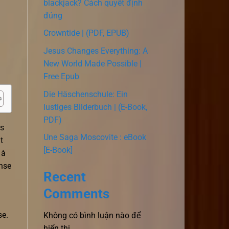
blackjack? Cách quyết định
đúng
Crowntide | (PDF, EPUB)
Jesus Changes Everything: A
New World Made Possible |
Free Epub
Die Häschenschule: Ein
lustiges Bilderbuch | (E-Book,
PDF)
is
Une Saga Moscovite : eBook
t
[E-Book]
 à
ense
Recent
Comments
se.
Không có bình luận nào để
hiển thị.