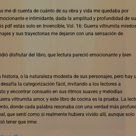
s me di cuenta de cuánto de su obra y vida me quedaba por
 emocionante e intimidante, dada la amplitud y profundidad de su
tis pdf estás solo en Invencible, Vol. 16: Guerra viltrumita miedo
onajes y sus trayectorias me dejaron con una sensación de
dió disfrutar del libro, que lectura pareció emocionante y bien
a historia, o la naturaleza modesta de sus personajes, pero hay 
 desafía la categorización fácil, invitando a los lectores a
to y encontrar consuelo en sus ritmos suaves y melodías
uerra viltrumita amor, y este libro de cocina es la prueba. La lect
miento, donde cada palabra resonaba con una verdad más profun
al, que sentí como si realmente hubiera vivido allí, aunque solo
ió tener que irme.