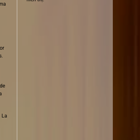
ama
or
s.
ede
a
. La