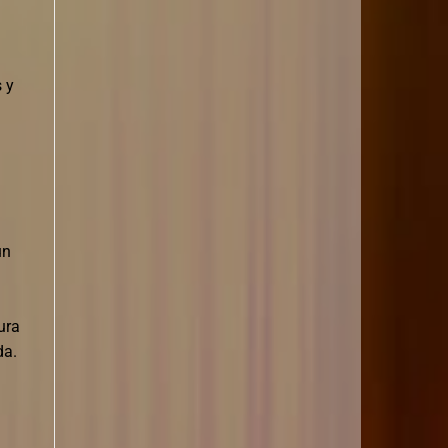
s y
un
ura
da.