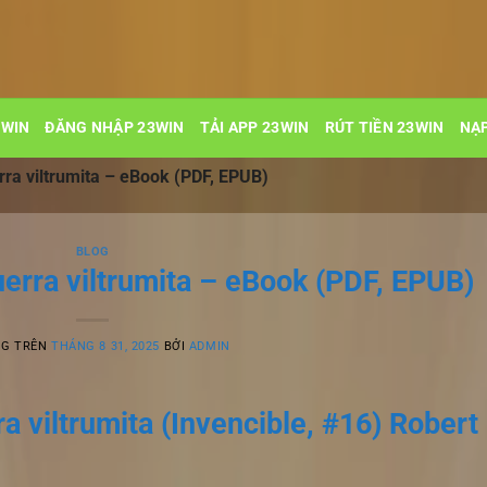
3WIN
ĐĂNG NHẬP 23WIN
TẢI APP 23WIN
RÚT TIỀN 23WIN
NẠP
erra viltrumita – eBook (PDF, EPUB)
BLOG
Guerra viltrumita – eBook (PDF, EPUB)
NG TRÊN
THÁNG 8 31, 2025
BỞI
ADMIN
ra viltrumita (Invencible, #16) Robert