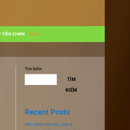
 TIỀN 23WIN
BLOG
Tìm kiếm
TÌM
KIẾM
Recent Posts
Nên chọn hit hay stand