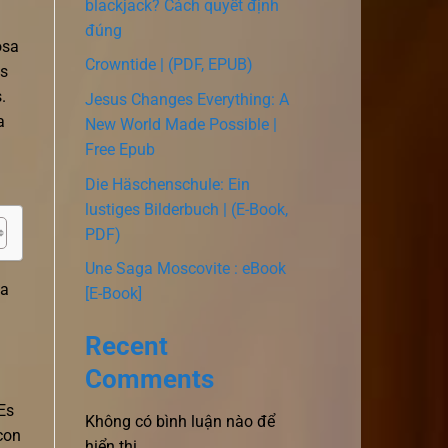
blackjack? Cách quyết định
đúng
osa
Crowntide | (PDF, EPUB)
es
.
Jesus Changes Everything: A
a
New World Made Possible |
Free Epub
Die Häschenschule: Ein
lustiges Bilderbuch | (E-Book,
PDF)
Une Saga Moscovite : eBook
La
[E-Book]
Recent
Comments
Es
Không có bình luận nào để
con
hiển thị.