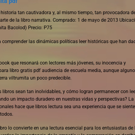
ita pdf
s historia tan cautivadora y, al mismo tiempo, tan provocadora d
arte de la libro narrativa. Comprado: 1 de mayo de 2013 Ubicac
mita Bacolod) Precio: P75
ara comprender las dinámicas políticas leer históricas que han da
book que resonará con lectores más jóvenes, su inocencia y
para libro gratis pdf audiencia de escuela media, aunque algun
erra viltrumita un poco predecible.
 libros sean tan inolvidables, y cómo logran permanecer con lee
ando un impacto duradero en nuestras vidas y perspectivas? La
onales hace que libros lectura sea una experiencia que se siente
 todos.
ibro lo convierte en una lectura esencial para los entusiastas de 