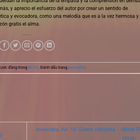
uerdan la importancia de la empatía y la comprensión en derrib
ás, y aprecio el esfuerzo del autor por crear un sentido de
ética y evocadora, como una melodía que es a la vez hermosa y
zón gratis el alma.
được đăng trong
BLOG
. Đánh dấu trang
permalink
.
Invencible, Vol. 16: Guerra viltrumita – eBook (
d
EPUB)