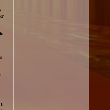
e
ión:
do
os
r
la