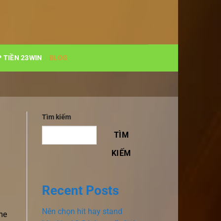
 TIỀN 23WIN
BLOG
Tìm kiếm
TÌM
KIẾM
Recent Posts
Nên chọn hit hay stand
ime