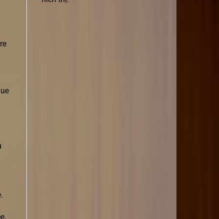
re
gue
u
.
e,