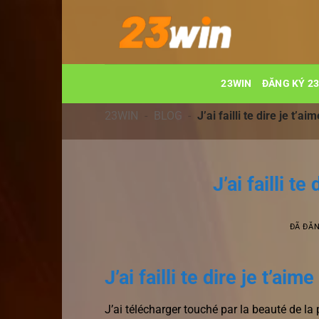
Chuyển
đến
nội
dung
23WIN
ĐĂNG KÝ 2
23WIN
-
BLOG
-
J’ai failli te dire je t’a
J’ai failli t
ĐÃ ĐĂ
J’ai failli te dire je t’ai
J’ai télécharger touché par la beauté de la 