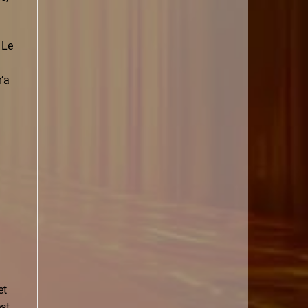
 Le
m’a
a
et
est