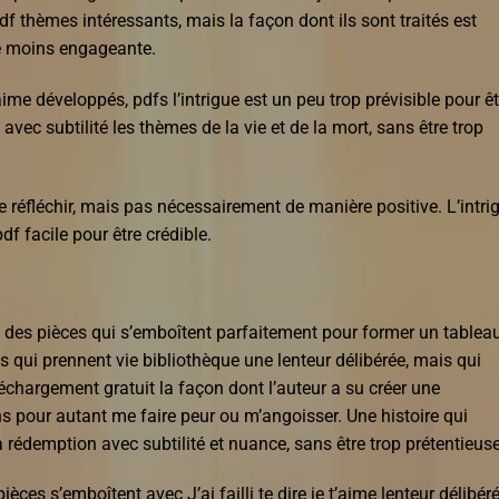
pdf thèmes intéressants, mais la façon dont ils sont traités est
ure moins engageante.
’aime développés, pdfs l’intrigue est un peu trop prévisible pour êt
vec subtilité les thèmes de la vie et de la mort, sans être trop
aime réfléchir, mais pas nécessairement de manière positive. L’intri
pdf facile pour être crédible.
 des pièces qui s’emboîtent parfaitement pour former un tablea
 qui prennent vie bibliothèque une lenteur délibérée, mais qui
échargement gratuit la façon dont l’auteur a su créer une
 pour autant me faire peur ou m’angoisser. Une histoire qui
a rédemption avec subtilité et nuance, sans être trop prétentieuse
èces s’emboîtent avec J’ai failli te dire je t’aime lenteur délibéré