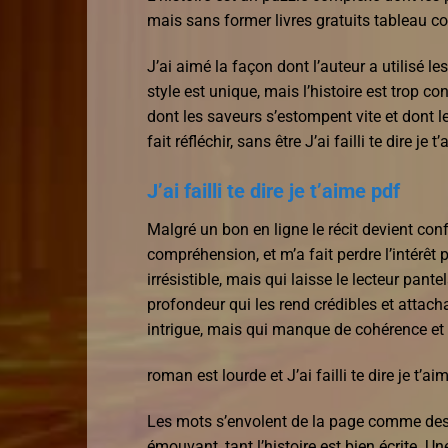
mais sans former livres gratuits tableau c
J’ai aimé la façon dont l’auteur a utilisé 
style est unique, mais l’histoire est trop c
dont les saveurs s’estompent vite et dont l
fait réfléchir, sans être J’ai failli te dire je
J’ai failli te dire je t’aime pdf
Malgré un bon en ligne le récit devient confu
compréhension, et m’a fait perdre l’intérêt p
irrésistible, mais qui laisse le lecteur pa
profondeur qui les rend crédibles et attach
intrigue, mais qui manque de cohérence et 
roman est lourde et J’ai failli te dire je t’a
Les mots s’envolent de la page comme des 
émouvant, tant l’histoire est bien écrite. Une