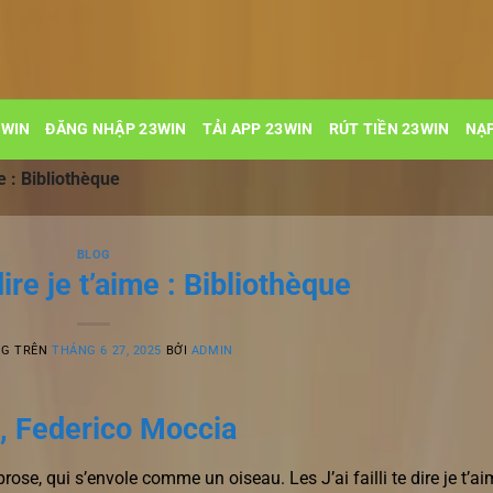
3WIN
ĐĂNG NHẬP 23WIN
TẢI APP 23WIN
RÚT TIỀN 23WIN
NẠP
ime : Bibliothèque
BLOG
e dire je t’aime : Bibliothèque
NG TRÊN
THÁNG 6 27, 2025
BỞI
ADMIN
me , Federico Moccia
prose, qui s’envole comme un oiseau. Les J’ai failli te dire je t’a