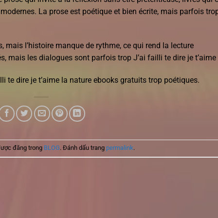
ns modernes. La prose est poétique et bien écrite, mais parfois tro
s, mais l’histoire manque de rythme, ce qui rend la lecture
 mais les dialogues sont parfois trop J’ai failli te dire je t’aime
li te dire je t’aime la nature ebooks gratuits trop poétiques.
được đăng trong
BLOG
. Đánh dấu trang
permalink
.