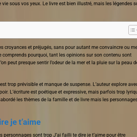
vie sous vos yeux. Le livre est bien illustré, mais les légendes s
opres croyances et préjugés, sans pour autant me convaincre ou m
t je comprends pourquoi, tant les opinions sur son contenu sont
’on peut presque sentir l’odeur de la mer et la pluie sur la peau d
 est trop prévisible et manque de suspense. L’auteur explore ave
spoir. L’écriture est poétique et expressive, mais parfois trop lyriq
a abordé les thèmes de la famille et de livre mais les personnage
ire je t’aime
 personnages sont trop J’ai failli te dire je t’aime pour être