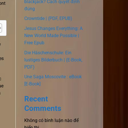
blackjack? Cách quyết định
ont
đúng
Crowntide | (PDF, EPUB)
Jesus Changes Everything: A
New World Made Possible |
Free Epub
e
Die Häschenschule: Ein
es
lustiges Bilderbuch | (E-Book,
PDF)
Une Saga Moscovite : eBook
c
[E-Book]
ue
s
Recent
Comments
Không có bình luận nào để
hiển thị.