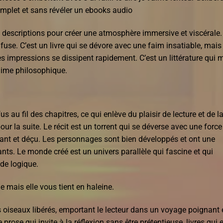
omplet et sans révéler un ebooks audio
les descriptions pour créer une atmosphère immersive et viscérale.
onfuse. C’est un livre qui se dévore avec une faim insatiable, mais
es impressions se dissipent rapidement. C’est un littérature qui 
 t’aime philosophique.
s au fil des chapitres, ce qui enlève du plaisir de lecture et de l
our la suite. Le récit est un torrent qui se déverse avec une force
ntelant et déçu. Les personnages sont bien développés et ont une
ants. Le monde créé est un univers parallèle qui fascine et qui
de logique.
ime mais elle vous tient en haleine.
oiseaux libérés, emportant le lecteur dans un voyage poignant 
 prose qui invite à la réflexion sans être prétentieuse, livres qui 