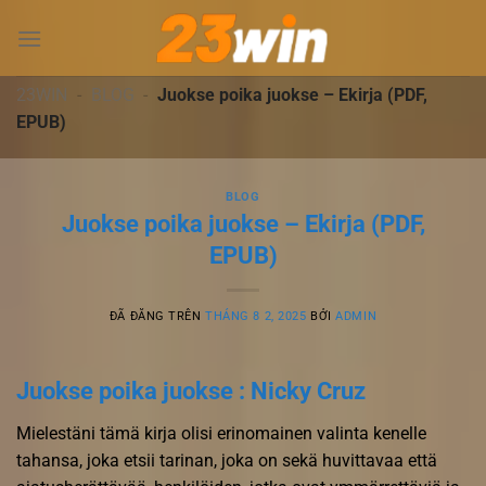
Chuyển
đến
nội
dung
23WIN
-
BLOG
-
Juokse poika juokse – Ekirja (PDF,
EPUB)
BLOG
Juokse poika juokse – Ekirja (PDF,
EPUB)
ĐÃ ĐĂNG TRÊN
THÁNG 8 2, 2025
BỞI
ADMIN
Juokse poika juokse : Nicky Cruz
Mielestäni tämä kirja olisi erinomainen valinta kenelle
tahansa, joka etsii tarinan, joka on sekä huvittavaa että