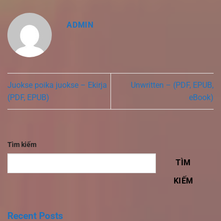
ADMIN
Juokse poika juokse – Ekirja
Unwritten – (PDF, EPUB,
(PDF, EPUB)
eBook)
Tìm kiếm
TÌM
KIẾM
Recent Posts