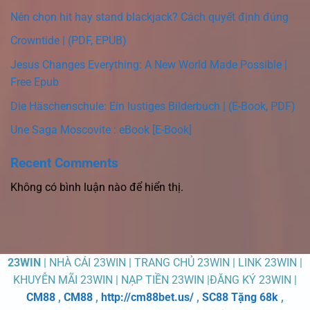
Nên chọn hit hay stand blackjack? Cách quyết định đúng
Crowntide | (PDF, EPUB)
Jesus Changes Everything: A New World Made Possible |
Free Epub
Die Häschenschule: Ein lustiges Bilderbuch | (E-Book, PDF)
Une Saga Moscovite : eBook [E-Book]
Recent Comments
Không có bình luận nào để hiển thị.
23WIN
| NHÀ CÁI 23WIN | TRANG CHỦ 23WIN | LINK 23WIN |
KHUYỄN MÃI 23WIN | NẠP TIỀN 23WIN |ĐĂNG KÝ 23WIN |
CM88
,
CM88
,
http://cm88bet.us/
,
SC88 Tặng 68k
,