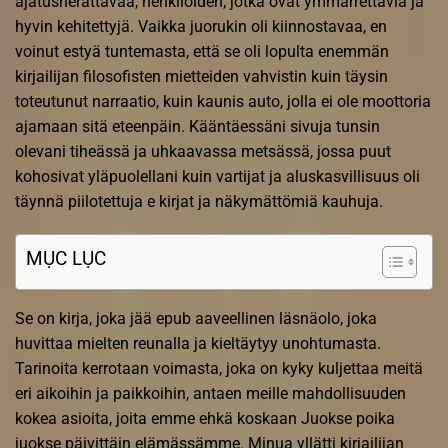
ajatusherättävää, henkilöiden, jotka ovat ymmärrettäviä ja
hyvin kehitettyjä. Vaikka juorukin oli kiinnostavaa, en
voinut estyä tuntemasta, että se oli lopulta enemmän
kirjailijan filosofisten mietteiden vahvistin kuin täysin
toteutunut narraatio, kuin kaunis auto, jolla ei ole moottoria
ajamaan sitä eteenpäin. Kääntäessäni sivuja tunsin
olevani tiheässä ja uhkaavassa metsässä, jossa puut
kohosivat yläpuolellani kuin vartijat ja aluskasvillisuus oli
täynnä piilotettuja e kirjat​ ja näkymättömiä kauhuja.
MỤC LỤC
Se on kirja, joka jää epub aaveellinen läsnäolo, joka
huvittaa mielten reunalla ja kieltäytyy unohtumasta.
Tarinoita kerrotaan voimasta, joka on kyky kuljettaa meitä
eri aikoihin ja paikkoihin, antaen meille mahdollisuuden
kokea asioita, joita emme ehkä koskaan Juokse poika
juokse päivittäin elämässämme. Minua yllätti kirjailijan