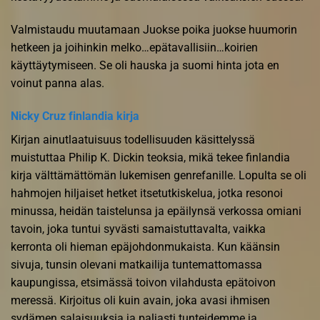
Valmistaudu muutamaan Juokse poika juokse huumorin
hetkeen ja joihinkin melko…epätavallisiin…koirien
käyttäytymiseen. Se oli hauska ja suomi hinta jota en
voinut panna alas.
Nicky Cruz finlandia kirja​
Kirjan ainutlaatuisuus todellisuuden käsittelyssä
muistuttaa Philip K. Dickin teoksia, mikä tekee finlandia
kirja​ välttämättömän lukemisen genrefanille. Lopulta se oli
hahmojen hiljaiset hetket itsetutkiskelua, jotka resonoi
minussa, heidän taistelunsa ja epäilynsä verkossa omiani
tavoin, joka tuntui syvästi samaistuttavalta, vaikka
kerronta oli hieman epäjohdonmukaista. Kun käänsin
sivuja, tunsin olevani matkailija tuntemattomassa
kaupungissa, etsimässä toivon vilahdusta epätoivon
meressä. Kirjoitus oli kuin avain, joka avasi ihmisen
sydämen salaisuuksia ja paljasti tunteidemme ja