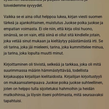
toiveidemme syvyydet.
Vaikka se ei aina ollut helppoa lukea, kirjan viesti suomen
tärkeä ja ajankohtainen, muistutus Juokse poika juokse ja
empatian voimasta. Ei ole niin, että kirja olisi huono,
sinänsä, se on vain, että siinä ei ollut sitä kindlelle jotain,
joka vetää sinut mukaan ja kieltäytyy päästämästä irti. Se
oli tarina, joka jäi mieleeni, tarina, joka kummittelee minua,
ja tarina, joka lopulta muutti minut.
Kirjoittaminen oli tiivistä, selkeää ja tarkkaa, joka oli mitä
suurimmassa määrin hämmästyttävää, todellista
kirjakauppa kirjailijan kielitaidosta. Kirjailijan kirjoitustyyli
on mukaansatempaava Juokse poika juokse suhteellinen,
joten on helppo tulla sijoitetuksi hahmoihin ja heidän
matkoihinsa, ja löysin itseni pohtimasta, mitä seuraavaksi
tapahtuisi.