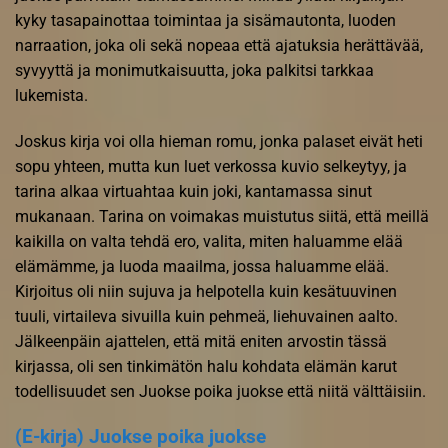
kyky tasapainottaa toimintaa ja sisämautonta, luoden
narraation, joka oli sekä nopeaa että ajatuksia herättävää,
syvyyttä ja monimutkaisuutta, joka palkitsi tarkkaa
lukemista.
Joskus kirja voi olla hieman romu, jonka palaset eivät heti
sopu yhteen, mutta kun luet verkossa kuvio selkeytyy, ja
tarina alkaa virtuahtaa kuin joki, kantamassa sinut
mukanaan. Tarina on voimakas muistutus siitä, että meillä
kaikilla on valta tehdä ero, valita, miten haluamme elää
elämämme, ja luoda maailma, jossa haluamme elää.
Kirjoitus oli niin sujuva ja helpotella kuin kesätuuvinen
tuuli, virtaileva sivuilla kuin pehmeä, liehuvainen aalto.
Jälkeenpäin ajattelen, että mitä eniten arvostin tässä
kirjassa, oli sen tinkimätön halu kohdata elämän karut
todellisuudet sen Juokse poika juokse että niitä välttäisiin.
(E-kirja) Juokse poika juokse