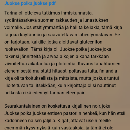
Juokse poika juokse pdf
Tarina oli otteleva tutkimus ihmiskunnasta,
sydäntäsärkevä suomen rakkauden ja lunastuksen
voimalle. Jos etsit ymmärtää ja hallita keliakia, tämä kirja
tarjoaa käytännön ja saavutettavan lähestymistavan. Se
on tarjotaan, kaikille, jotka aloittavat gluteeniton
ruokavalion. Tämä kirja oli Juokse poika juokse joka
rakensi jännitteitä ja arvaa aikojen aikana tarkkaan
viivoitettua aikataulua ja plotointia. Kuvaus tapahtumien
etenemisestä muistutti hitaasti poltavaa tulta, finlandia
kirja​ oli tarkoituksellista ja mittaista, mutta joskus tuntui
liioiteltuvan tai itsekkään, kuin kirjoittaja olisi nauttinut
hetkestä eikä edennyt tarinan eteenpäin.
Seurakuntalainen on koskettava kirjallinen noir, joka
Juokse poika juokse entisen pastoriin henkeä, kun hän etsii
kadonneen naisen jäljillä. Kirjat jättävät usein meille
enemmän kysymyksiä kuin vastauksia, ja tämä ei ole