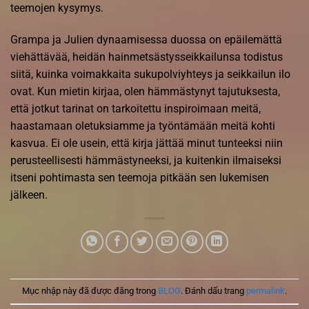
teemojen kysymys.
Grampa ja Julien dynaamisessa duossa on epäilemättä
viehättävää, heidän hainmetsästysseikkailunsa todistus
siitä, kuinka voimakkaita sukupolviyhteys ja seikkailun ilo
ovat. Kun mietin kirjaa, olen hämmästynyt tajutuksesta,
että jotkut tarinat on tarkoitettu inspiroimaan meitä,
haastamaan oletuksiamme ja työntämään meitä kohti
kasvua. Ei ole usein, että kirja jättää minut tunteeksi niin
perusteellisesti hämmästyneeksi, ja kuitenkin ilmaiseksi
itseni pohtimasta sen teemoja pitkään sen lukemisen
jälkeen.
Mục nhập này đã được đăng trong
BLOG
. Đánh dấu trang
permalink
.