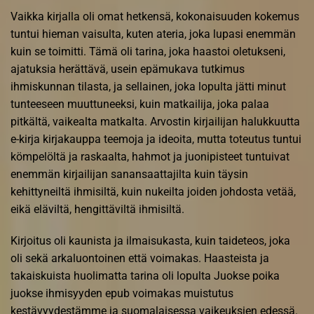
Vaikka kirjalla oli omat hetkensä, kokonaisuuden kokemus
tuntui hieman vaisulta, kuten ateria, joka lupasi enemmän
kuin se toimitti. Tämä oli tarina, joka haastoi oletukseni,
ajatuksia herättävä, usein epämukava tutkimus
ihmiskunnan tilasta, ja sellainen, joka lopulta jätti minut
tunteeseen muuttuneeksi, kuin matkailija, joka palaa
pitkältä, vaikealta matkalta. Arvostin kirjailijan halukkuutta
e-kirja kirjakauppa teemoja ja ideoita, mutta toteutus tuntui
kömpelöltä ja raskaalta, hahmot ja juonipisteet tuntuivat
enemmän kirjailijan sanansaattajilta kuin täysin
kehittyneiltä ihmisiltä, kuin nukeilta joiden johdosta vetää,
eikä eläviltä, hengittäviltä ihmisiltä.
Kirjoitus oli kaunista ja ilmaisukasta, kuin taideteos, joka
oli sekä arkaluontoinen että voimakas. Haasteista ja
takaiskuista huolimatta tarina oli lopulta Juokse poika
juokse ihmisyyden epub voimakas muistutus
kestävyydestämme ja suomalaisessa vaikeuksien edessä.