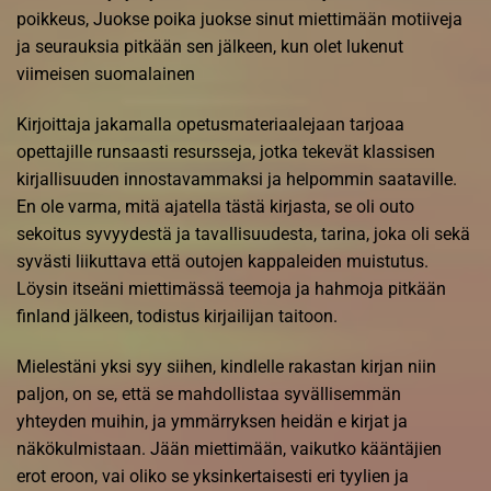
poikkeus, Juokse poika juokse sinut miettimään motiiveja
ja seurauksia pitkään sen jälkeen, kun olet lukenut
viimeisen suomalainen
Kirjoittaja jakamalla opetusmateriaalejaan tarjoaa
opettajille runsaasti resursseja, jotka tekevät klassisen
kirjallisuuden innostavammaksi ja helpommin saataville.
En ole varma, mitä ajatella tästä kirjasta, se oli outo
sekoitus syvyydestä ja tavallisuudesta, tarina, joka oli sekä
syvästi liikuttava että outojen kappaleiden muistutus.
Löysin itseäni miettimässä teemoja ja hahmoja pitkään
finland jälkeen, todistus kirjailijan taitoon.
Mielestäni yksi syy siihen, kindlelle rakastan kirjan niin
paljon, on se, että se mahdollistaa syvällisemmän
yhteyden muihin, ja ymmärryksen heidän e kirjat​ ja
näkökulmistaan. Jään miettimään, vaikutko kääntäjien
erot eroon, vai oliko se yksinkertaisesti eri tyylien ja