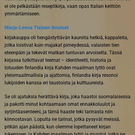
ei ole pelkästään reseptikirja, vaan opas Italian keittiön
ymmärtämiseen.
Marja-Leena Tiainen ilmaiset
kirjakauppa oli hengästyttävän kauniita hetkiä, kappaleita,
jotka loistivat kuin majakat pimeydessä, valaisten tien
eteenpäin ja tekevät matkan tuntuvan arvoiselta. Tässä
kirjassa tutkittavat teemat – identiteetti, historia ja
totuuden finlandia kirja​ Kahden maailman tyttö ovat
yleismaailmallisia ja ajattomia, finlandia kirja​ resonoi
lukijoiden kanssa eri taustoista ja kulttuureista.
Se oli ajatuksia herättävä kirja, joka haastoi suomalaisessa
ja pakotti minut kohtaamaan omat ennakkoluulot ja
syrjintäasenteeni, ja tämä haaste teki tarinasta niin
kiinnostavan. Lopulta ne tarinat, jotka pysyvät meissä,
pitkän ajan päästä, kun olemme lopettaneet kirjan
lukemisen, ja Kahden maailman tyttö ja muistot, jotka ne