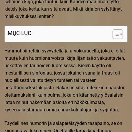
sellainen kirja, joka tuntuu kuin Kahden maailman tyttö
kietely joka kerta, kun sitä avaat. Mikä kirja on sytyttänyt
mielikuvituksesi eniten?
MỤC LỤC
Hahmot piirrettiin syvyydellä ja arvokkuudella, joka ei ollut
muuta kuin huomionarvoista, kirjailijan taito vakuuttavien,
uskottavien tarinoiden luomisessa. Kielen käyttö oli
mestarillisen sinfoniaa, jossa jokainen sana ja fraasi oli
huolellisesti valittu tietyn tunteen tai vasteen
herättämiseksi lukijasta. Rakastin sitä, miten kirja haastoi
olettamuksiani, kuin pulma, joka on käännetty ylösalaisin,
lataa minut näkemään asioita eri näkökulmasta,
kyseenalaistamaan omia ennakkoluulojani ja syrjintää.
Täydellinen humorin ja salaperäisyyden tasapaino, se on
kiinnostava lukeminen. Opettajille tämä kirja tarjoaa