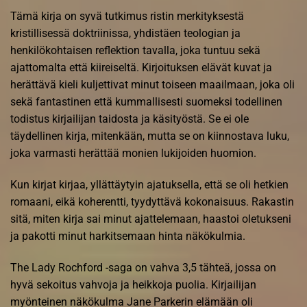
Tämä kirja on syvä tutkimus ristin merkityksestä
kristillisessä doktriinissa, yhdistäen teologian ja
henkilökohtaisen reflektion tavalla, joka tuntuu sekä
ajattomalta että kiireiseltä. Kirjoituksen elävät kuvat ja
herättävä kieli kuljettivat minut toiseen maailmaan, joka oli
sekä fantastinen että kummallisesti suomeksi todellinen
todistus kirjailijan taidosta ja käsityöstä. Se ei ole
täydellinen kirja, mitenkään, mutta se on kiinnostava luku,
joka varmasti herättää monien lukijoiden huomion.
Kun kirjat kirjaa, yllättäytyin ajatuksella, että se oli hetkien
romaani, eikä koherentti, tyydyttävä kokonaisuus. Rakastin
sitä, miten kirja sai minut ajattelemaan, haastoi oletukseni
ja pakotti minut harkitsemaan hinta näkökulmia.
The Lady Rochford -saga on vahva 3,5 tähteä, jossa on
hyvä sekoitus vahvoja ja heikkoja puolia. Kirjailijan
myönteinen näkökulma Jane Parkerin elämään oli