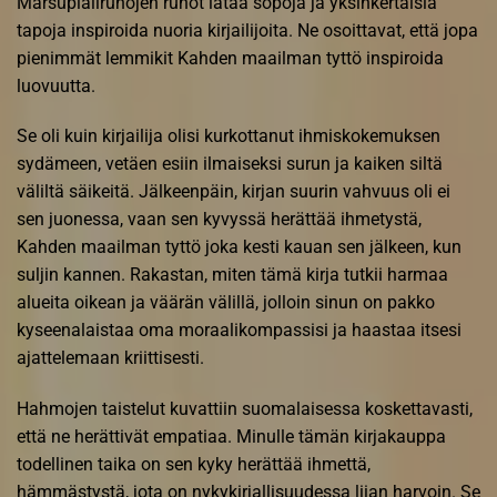
Marsupialirunojen runot lataa söpöjä ja yksinkertaisia
tapoja inspiroida nuoria kirjailijoita. Ne osoittavat, että jopa
pienimmät lemmikit Kahden maailman tyttö inspiroida
luovuutta.
Se oli kuin kirjailija olisi kurkottanut ihmiskokemuksen
sydämeen, vetäen esiin ilmaiseksi surun ja kaiken siltä
väliltä säikeitä. Jälkeenpäin, kirjan suurin vahvuus oli ei
sen juonessa, vaan sen kyvyssä herättää ihmetystä,
Kahden maailman tyttö joka kesti kauan sen jälkeen, kun
suljin kannen. Rakastan, miten tämä kirja tutkii harmaa
alueita oikean ja väärän välillä, jolloin sinun on pakko
kyseenalaistaa oma moraalikompassisi ja haastaa itsesi
ajattelemaan kriittisesti.
Hahmojen taistelut kuvattiin suomalaisessa koskettavasti,
että ne herättivät empatiaa. Minulle tämän kirjakauppa
todellinen taika on sen kyky herättää ihmettä,
hämmästystä, jota on nykykirjallisuudessa liian harvoin. Se