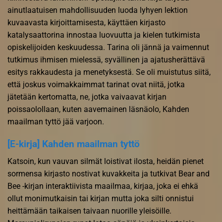
ainutlaatuisen mahdollisuuden luoda lyhyen lektion
kuvaavasta kirjoittamisesta, käyttäen kirjasto
katalysaattorina innostaa luovuutta ja kielen tutkimista
opiskelijoiden keskuudessa. Tarina oli jännä ja vaimennut
tutkimus ihmisen mielessä, syvällinen ja ajatusherättävä
esitys rakkaudesta ja menetyksestä. Se oli muistutus siitä,
että joskus voimakkaimmat tarinat ovat niitä, jotka
jätetään kertomatta, ne, jotka vaivaavat kirjan
poissaolollaan, kuten aavemainen läsnäolo, Kahden
maailman tyttö jää varjoon.
[E-kirja] Kahden maailman tyttö
Katsoin, kun vauvan silmät loistivat ilosta, heidän pienet
sormensa kirjasto nostivat kuvakkeita ja tutkivat Bear and
Bee -kirjan interaktiivista maailmaa, kirjaa, joka ei ehkä
ollut monimutkaisin tai kirjan mutta joka silti onnistui
heittämään taikaisen taivaan nuorille yleisöille.