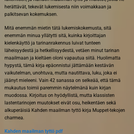
herättävät, tekevät lukemisesta niin voimakkaan ja
palkitsevan kokemuksen.
Mitä enemmän mietin tätä lukemiskokemusta, sitä
enemmän minua yllätytti sitä, kuinka kirjoittajan
kielenkäyttö ja tarinanrakennus luivat tunteen
läheisyydestä ja hetkellisyydestä, vetäen minut tarinan
maailmaan ja kieltäen oloni vapautua siitä. Huolimatta
hypystä, tämä kirja epäonnistui jättämään kestävän
vaikutelman, unohtuva, mutta nautittava, luku, joka ei
jäänyt mieleeni. Vain 42 sanassa on selkeää, että tämä
mukautus toimii paremmin näytelmänä kuin kirjan
muodossa. Kirjoitus on hyödyllistä, mutta klassisten
lastentarinojen muutokset eivät osu, heikentäen sekä
alkuperäisiä Kahden maailman tyttö kirja Muppet-tekojen
charmea.
Kahden maailman tyttö pdf