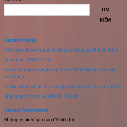
TÌM
KIẾM
Recent Posts
Nên chọn hit hay stand blackjack? Cách quyết định đúng
Crowntide | (PDF, EPUB)
Jesus Changes Everything: A New World Made Possible |
Free Epub
Die Häschenschule: Ein lustiges Bilderbuch | (E-Book, PDF)
Une Saga Moscovite : eBook [E-Book]
Recent Comments
Không có bình luận nào để hiển thị.