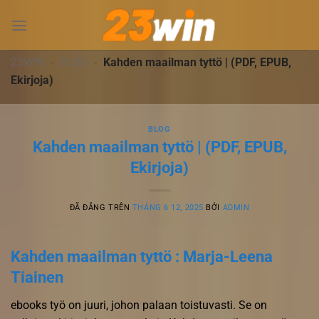
Chuyển
đến
nội
dung
23WIN
-
BLOG
-
Kahden maailman tyttö | (PDF, EPUB,
Ekirjoja)
BLOG
Kahden maailman tyttö | (PDF, EPUB,
Ekirjoja)
ĐÃ ĐĂNG TRÊN
THÁNG 6 12, 2025
BỞI
ADMIN
Kahden maailman tyttö : Marja-Leena
Tiainen
ebooks työ on juuri, johon palaan toistuvasti. Se on