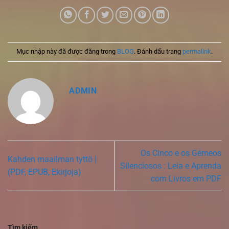
Mục nhập này đã được đăng trong
BLOG
. Đánh dấu trang
permalink
.
ADMIN
Os Cinco e os Gémeos
Kahden maailman tyttö |
Silenciosos : Leia e Aprenda
(PDF, EPUB, Ekirjoja)
com Livros em PDF
Tìm kiếm