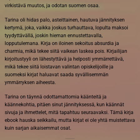
virkistävä muutos, ja odotan suomen osaa.
Tarina oli hidas palo, asteittainen, hautuva jännityksen
kertymä, joka, vaikka joskus turhauttava, lopulta maksoi
tyydyttävällä, joskin hieman ennustettavalla,
lopputulemana. Kirja on iloinen sekoitus absurdia ja
charmia, mikä tekee siitä vaikean laskea pois. Kirjailijan
kirjoitustyyli on lähestyttävä ja helposti ymmärrettävä,
mikä tekee siitä loistavan valintan opiskelijoille ja
suomeksi kirjat haluavat saada syvällisemmän
ymmärryksen aiheesta.
Tarina on täynnä odottamattomia käänteitä ja
käännekohtia, pitäen sinut jännityksessä, kun käännät
sivuja ja ihmettelet, mitä tapahtuu seuraavaksi. Tämä kirja
ebook hauska seikkailu, mutta kirjat ei ole yhtä muistettava
kuin sarjan aikaisemmat osat.