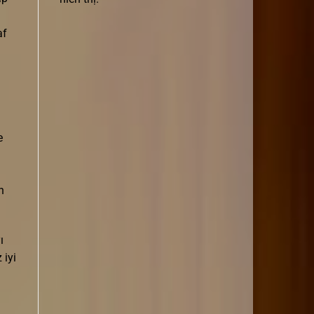
af
e
n
ı
 iyi