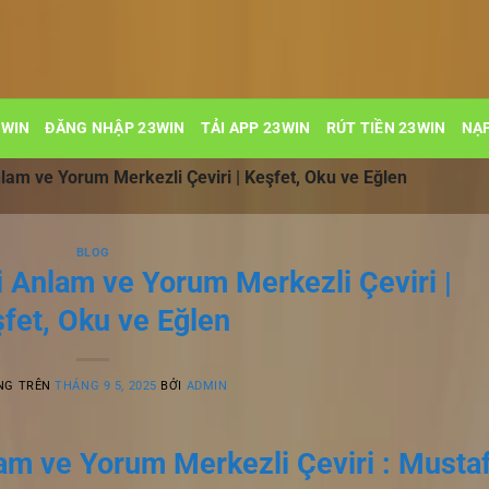
3WIN
ĐĂNG NHẬP 23WIN
TẢI APP 23WIN
RÚT TIỀN 23WIN
NẠP
lam ve Yorum Merkezli Çeviri | Keşfet, Oku ve Eğlen
BLOG
i Anlam ve Yorum Merkezli Çeviri |
fet, Oku ve Eğlen
NG TRÊN
THÁNG 9 5, 2025
BỞI
ADMIN
lam ve Yorum Merkezli Çeviri : Musta