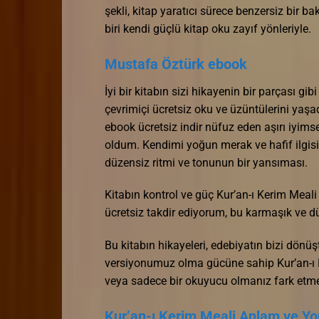
şekli, kitap yaratıcı sürece benzersiz bir ba
biri kendi güçlü kitap oku zayıf yönleriyle.
Mustafa Öztürk ebook
İyi bir kitabın sizi hikayenin bir parçası gi
çevrimiçi ücretsiz oku ve üzüntülerini yaşa
ebook ücretsiz indir nüfuz eden aşırı iyi
oldum. Kendimi yoğun merak ve hafif ilgisiz
düzensiz ritmi ve tonunun bir yansıması.
Kitabın kontrol ve güç Kur’an-ı Kerim Meali
ücretsiz takdir ediyorum, bu karmaşık ve dü
Bu kitabın hikayeleri, edebiyatın bizi dönüş
versiyonumuz olma gücüne sahip Kur’an-ı K
veya sadece bir okuyucu olmanız fark etmeksi
Kur’an-ı Kerim Meali Anlam ve Yo