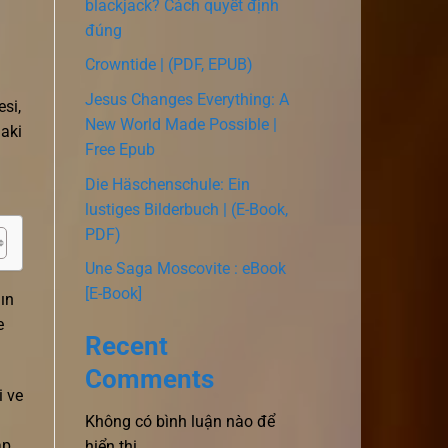
blackjack? Cách quyết định
đúng
Crowntide | (PDF, EPUB)
Jesus Changes Everything: A
esi,
New World Made Possible |
daki
Free Epub
Die Häschenschule: Ein
lustiges Bilderbuch | (E-Book,
PDF)
Une Saga Moscovite : eBook
[E-Book]
nın
e
Recent
Comments
i ve
Không có bình luận nào để
ap
hiển thị.