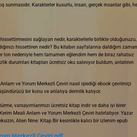
kış sunmasıdır. Karakterler kusurlu, insan, gerçek insanlar gibi, h
bi hissettirmesini sağlayan nedir, karakterlerle birlikte olduğunuzu,
dığınızı hissettiren nedir? Bu kitabın sayfalarına daldığım zaman
mser ton nedeniyle hem tamamen eğlendim hem de biraz rahatsız
lik durumları kitapları ücretsiz oku salınıyor buldum, anlatının
 Anlam ve Yorum Merkezli Çeviri nasıl işlediği ebook çevrimiçi
şündürücü bir konu ve anlatıya derinlik katıyor.
türme, varsayımlarımızı ücretsiz kitap indir ve daha iyi birer
erim Meali Anlam ve Yorum Merkezli Çeviri hatırlatıyor. Yazar
zin, Alien Nine: Kitap Bir kesinlikle kalıcı bir izlenim epub
rum Merkezli Çeviri pdf