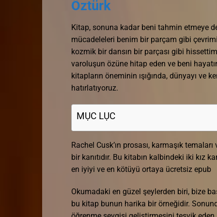
Öztürk
Kitap, sonuna kadar beni tahmin etmeye dev
mücadeleleri benim bir parçam gibi çevrimiç
kozmik bir dansın bir parçası gibi hissettim,
varoluşun özüne hitap eden ve beni hayatı
kitapların öneminin ışığında, dünyayı ve ke
hatırlatıyoruz.
MỤC LỤC
Rachel Cusk’ın prosası, karmaşık temaları v
bir kanıtıdır. Bu kitabın kalbindeki iki kız ka
en iyiyi ve en kötüyü ortaya ücretsiz epub
Okumadaki en güzel şeylerden biri, bize ba
bu kitap bunun harika bir örneğidir. Sonun
öğrenme sevgisi geliştirmesini teşvik eden b