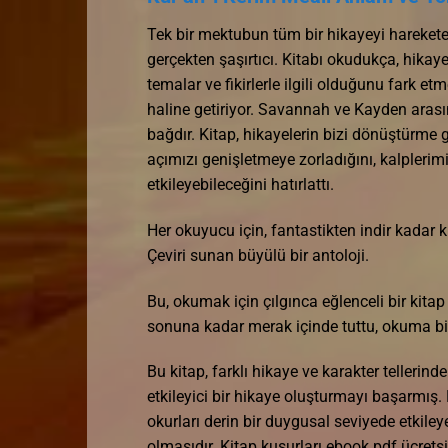
Tek bir mektubun tüm bir hikayeyi harekete g
gerçekten şaşırtıcı. Kitabı okudukça, hikay
temalar ve fikirlerle ilgili olduğunu fark 
haline getiriyor. Savannah ve Kayden arasın
bağdır. Kitap, hikayelerin bizi dönüştürm
açımızı genişletmeye zorladığını, kalplerimi
etkileyebileceğini hatırlattı.
Her okuyucu için, fantastikten indir kadar 
Çeviri sunan büyülü bir antoloji.
Bu, okumak için çılgınca eğlenceli bir kitap
sonuna kadar merak içinde tuttu, okuma bi
Bu kitap, farklı hikaye ve karakter tellerinde
etkileyici bir hikaye oluşturmayı başarmış
okurları derin bir duygusal seviyede etkile
olmasıdır. Kitap kusurları ebook pdf ücretsiz 