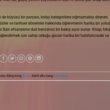
ri de büyüsü bir parçası, kolay kategorilere sığmamakta direnen
ültürler ve tarihsel dönemler hakkında öğrenmenin harika bir yolu
siz Batı efsanesine dair benzersiz bir bakış açısı sunar. Kitap, hik
lendirmek için sahip olduğu gücün harika bir hatırlatıcısıdır ve
được đăng trong
BLOG
. Đánh dấu trang
permalink
.