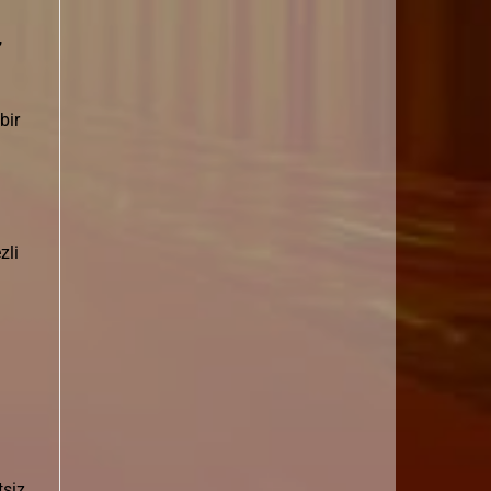
,
bir
zli
tsiz