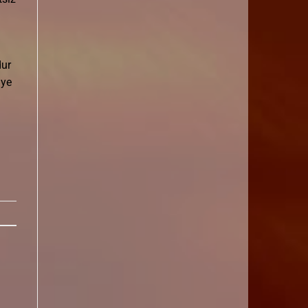
dur
aye