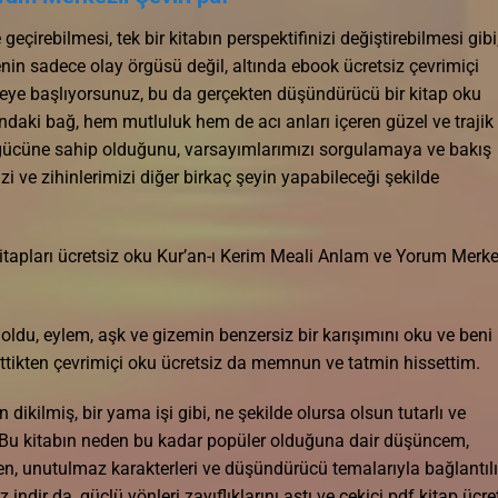
eçirebilmesi, tek bir kitabın perspektifinizi değiştirebilmesi gibi
enin sadece olay örgüsü değil, altında ebook ücretsiz çevrimiçi
etmeye başlıyorsunuz, bu da gerçekten düşündürücü bir kitap oku
daki bağ, hem mutluluk hem de acı anları içeren güzel ve trajik 
e gücüne sahip olduğunu, varsayımlarımızı sorgulamaya ve bakış
zi ve zihinlerimizi diğer birkaç şeyin yapabileceği şekilde
kitapları ücretsiz oku Kur’an-ı Kerim Meali Anlam ve Yorum Merke
 oldu, eylem, aşk ve gizemin benzersiz bir karışımını oku ve beni
ttikten çevrimiçi oku ücretsiz da memnun ve tatmin hissettim.
n dikilmiş, bir yama işi gibi, ne şekilde olursa olsun tutarlı ve
. Bu kitabın neden bu kadar popüler olduğuna dair düşüncem,
yen, unutulmaz karakterleri ve düşündürücü temalarıyla bağlantılı
indir da, güçlü yönleri zayıflıklarını aştı ve çekici pdf kitap ücre