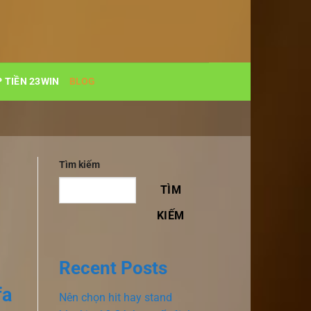
 TIỀN 23WIN
BLOG
Tìm kiếm
TÌM
KIẾM
Recent Posts
fa
Nên chọn hit hay stand