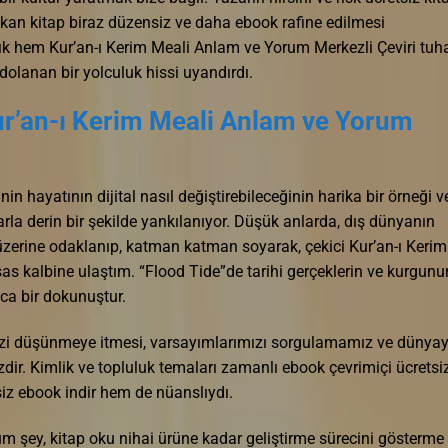
ıkan kitap biraz düzensiz ve daha ebook rafine edilmesi
ık hem Kur’an-ı Kerim Meali Anlam ve Yorum Merkezli Çeviri tuh
dolanan bir yolculuk hissi uyandırdı.
Kur’an-ı Kerim Meali Anlam ve Yorum
nin hayatının dijital nasıl değiştirebileceğinin harika bir örneği v
rla derin bir şekilde yankılanıyor. Düşük anlarda, dış dünyanın
üzerine odaklanıp, katman katman soyarak, çekici Kur’an-ı Kerim
s kalbine ulaştım. “Flood Tide”de tarihi gerçeklerin ve kurgunu
aca bir dokunuştur.
izi düşünmeye itmesi, varsayımlarımızı sorgulamamız ve dünyay
dir. Kimlik ve topluluk temaları zamanlı ebook çevrimiçi ücretsiz
siz ebook indir hem de nüanslıydı.
m şey, kitap oku nihai ürüne kadar geliştirme sürecini gösterme