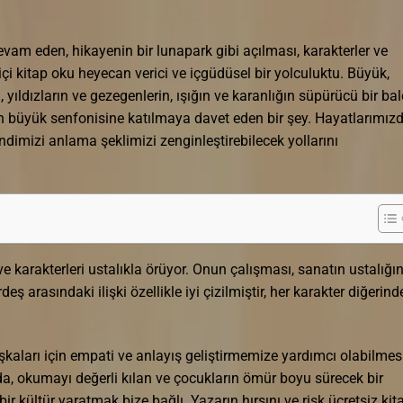
am eden, hikayenin bir lunapark gibi açılması, karakterler ve
i kitap oku heyecan verici ve içgüdüsel bir yolculuktu. Büyük,
 yıldızların ve gezegenlerin, ışığın ve karanlığın süpürücü bir bal
n büyük senfonisine katılmaya davet eden bir şey. Hayatlarımız
ndimizi anlama şeklimizi zenginleştirebilecek yollarını
e karakterleri ustalıkla örüyor. Onun çalışması, sanatın ustalığı
rdeş arasındaki ilişki özellikle iyi çizilmiştir, her karakter diğerind
şkaları için empati ve anlayış geliştirmemize yardımcı olabilmes
da, okumayı değerli kılan ve çocukların ömür boyu sürecek bir
ir kültür yaratmak bize bağlı. Yazarın hırsını ve risk ücretsiz kit