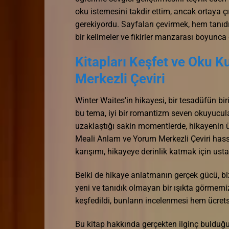
oku istemesini takdir ettim, ancak ortaya ç
gerekiyordu. Sayfaları çevirmek, hem tanıd
bir kelimeler ve fikirler manzarası boyunca 
Kitapları Keşfet ve Oku 
Merkezli Çeviri
Winter Waites’in hikayesi, bir tesadüfün biri
bu tema, iyi bir romantizm seven okuyucula
uzaklaştığı sakin momentlerde, hikayenin 
Meali Anlam ve Yorum Merkezli Çeviri hassa
karışımı, hikayeye derinlik katmak için ust
Belki de hikaye anlatmanın gerçek gücü, b
yeni ve tanıdık olmayan bir ışıkta görmemiz
keşfedildi, bunların incelenmesi hem ücret
Bu kitap hakkında gerçekten ilginç bulduğu