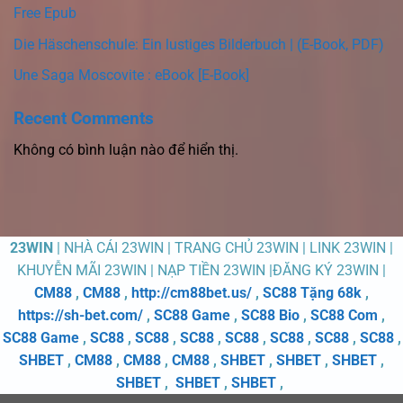
Free Epub
Die Häschenschule: Ein lustiges Bilderbuch | (E-Book, PDF)
Une Saga Moscovite : eBook [E-Book]
Recent Comments
Không có bình luận nào để hiển thị.
23WIN
| NHÀ CÁI 23WIN | TRANG CHỦ 23WIN | LINK 23WIN |
KHUYỄN MÃI 23WIN | NẠP TIỀN 23WIN |ĐĂNG KÝ 23WIN |
CM88
,
CM88
,
http://cm88bet.us/
,
SC88 Tặng 68k
,
https://sh-bet.com/
,
SC88 Game
,
SC88 Bio
,
SC88 Com
,
SC88 Game
,
SC88
,
SC88
,
SC88
,
SC88
,
SC88
,
SC88
,
SC88
,
SHBET
,
CM88
,
CM88
,
CM88
,
SHBET
,
SHBET
,
SHBET
,
SHBET
,
SHBET
,
SHBET
,