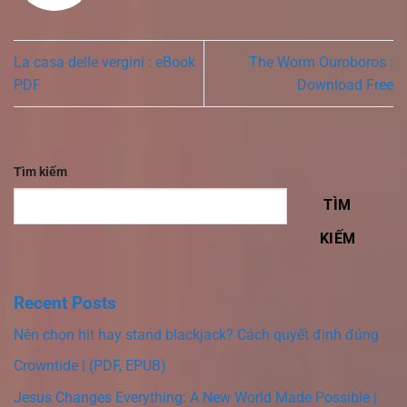
La casa delle vergini : eBook
The Worm Ouroboros :
PDF
Download Free
Tìm kiếm
TÌM
KIẾM
Recent Posts
Nên chọn hit hay stand blackjack? Cách quyết định đúng
Crowntide | (PDF, EPUB)
Jesus Changes Everything: A New World Made Possible |