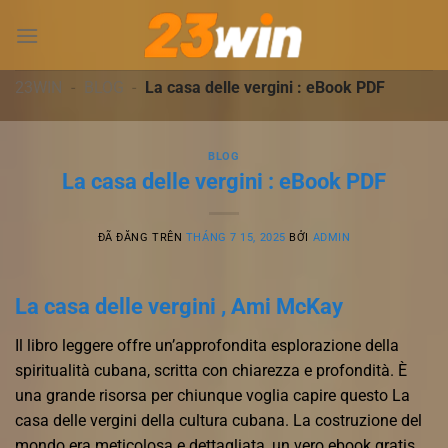
Chuyển
đến
nội
dung
23WIN
-
BLOG
-
La casa delle vergini : eBook PDF
BLOG
La casa delle vergini : eBook PDF
ĐÃ ĐĂNG TRÊN
THÁNG 7 15, 2025
BỞI
ADMIN
La casa delle vergini , Ami McKay
Il libro leggere offre un’approfondita esplorazione della
spiritualità cubana, scritta con chiarezza e profondità. È
una grande risorsa per chiunque voglia capire questo La
casa delle vergini della cultura cubana. La costruzione del
mondo era meticolosa e dettagliata, un vero ebook gratis