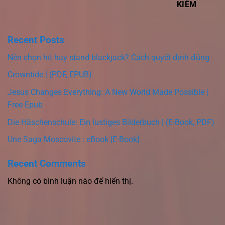
KIẾM
Recent Posts
Nên chọn hit hay stand blackjack? Cách quyết định đúng
Crowntide | (PDF, EPUB)
Jesus Changes Everything: A New World Made Possible |
Free Epub
Die Häschenschule: Ein lustiges Bilderbuch | (E-Book, PDF)
Une Saga Moscovite : eBook [E-Book]
Recent Comments
Không có bình luận nào để hiển thị.