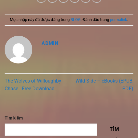
Mục nhập này đã được đăng trong
BLOG
. Đánh dấu trang
permalink
.
ADMIN
The Wolves of Willoughby
Wild Side – eBooks (EPUB,
Chase : Free Download
PDF)
Tìm kiếm
TÌM