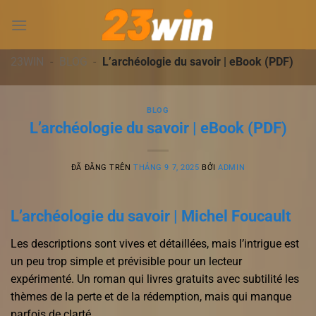
Chuyển
đến
nội
dung
23WIN
-
BLOG
-
L’archéologie du savoir | eBook (PDF)
BLOG
L’archéologie du savoir | eBook (PDF)
ĐÃ ĐĂNG TRÊN
THÁNG 9 7, 2025
BỞI
ADMIN
L’archéologie du savoir | Michel Foucault
Les descriptions sont vives et détaillées, mais l’intrigue est
un peu trop simple et prévisible pour un lecteur
expérimenté. Un roman qui livres gratuits avec subtilité les
thèmes de la perte et de la rédemption, mais qui manque
parfois de clarté.