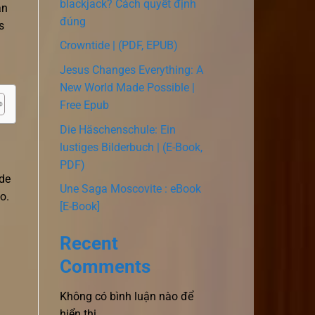
blackjack? Cách quyết định
an
đúng
s
Crowntide | (PDF, EPUB)
Jesus Changes Everything: A
New World Made Possible |
Free Epub
Die Häschenschule: Ein
lustiges Bilderbuch | (E-Book,
PDF)
 de
Une Saga Moscovite : eBook
o.
[E-Book]
Recent
Comments
Không có bình luận nào để
hiển thị.