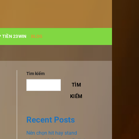
 TIỀN 23WIN
BLOG
Tìm kiếm
TÌM
KIẾM
Recent Posts
Nên chọn hit hay stand