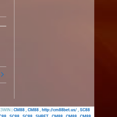
23WIN |
CM88
,
CM88
,
http://cm88bet.us/
,
SC88
C88
,
SC88
,
SC88
,
SHBET
,
CM88
,
CM88
,
CM88
,