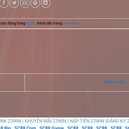
được đăng trong
BLOG
. Đánh dấu trang
permalink
.
hello world
LINK 23WIN | KHUYỄN MÃI 23WIN | NẠP TIỀN 23WIN |ĐĂNG KÝ 
8 Bio
,
SC88 Com
,
SC88 Game
,
SC88
,
SC88
,
SC88
,
SC88
,
S