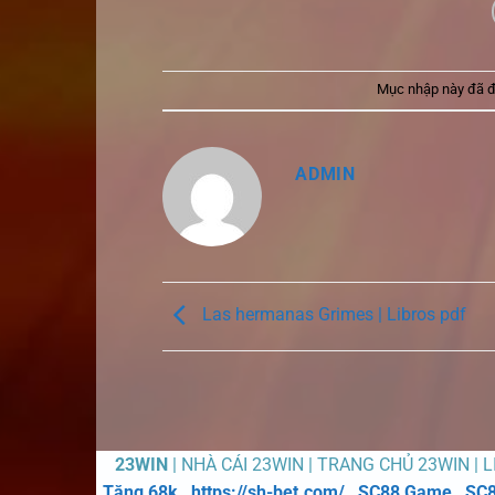
Mục nhập này đã 
ADMIN
Las hermanas Grimes | Libros pdf
23WIN
| NHÀ CÁI 23WIN | TRANG CHỦ 23WIN | 
Tặng 68k
,
https://sh-bet.com/
,
SC88 Game
,
SC8