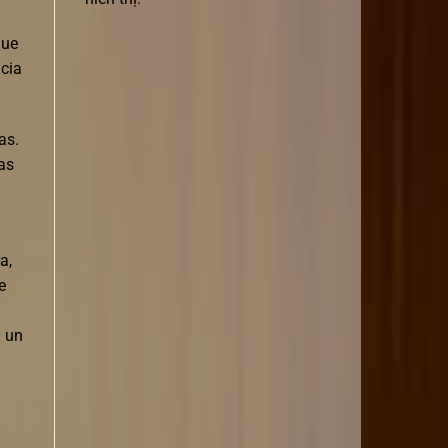
que
ncia
as.
ras
a,
e
n un