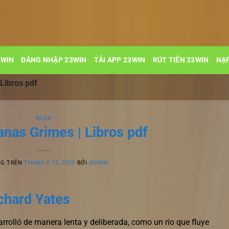
3WIN
ĐĂNG NHẬP 23WIN
TẢI APP 23WIN
RÚT TIỀN 23WIN
NẠP
Libros pdf
BLOG
nas Grimes | Libros pdf
NG TRÊN
THÁNG 6 15, 2025
BỞI
ADMIN
chard Yates
arrolló de manera lenta y deliberada, como un río que fluye