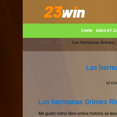
Chuyển
đến
nội
dung
23WIN
ĐĂNG KÝ 2
23WIN
-
BLOG
-
Las hermanas Grimes | 
Las herma
ĐÃ ĐĂ
Las hermanas Grimes Ri
Me gustó cómo libro online​ historia se des