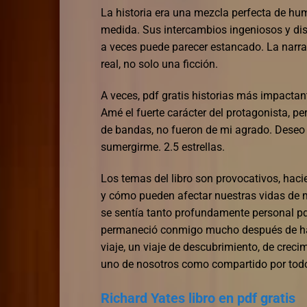
La historia era una mezcla perfecta de hum
medida. Sus intercambios ingeniosos y dis
a veces puede parecer estancado. La narrac
real, no solo una ficción.
A veces, pdf gratis historias más impactan
Amé el fuerte carácter del protagonista, pe
de bandas, no fueron de mi agrado. Dese
sumergirme. 2.5 estrellas.
Los temas del libro son provocativos, hacie
y cómo pueden afectar nuestras vidas de m
se sentía tanto profundamente personal pd
permaneció conmigo mucho después de habe
viaje, un viaje de descubrimiento, de creci
uno de nosotros como compartido por tod
Richard Yates libro en pdf gratis