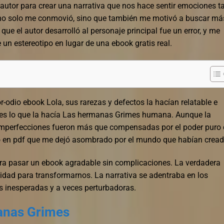
 autor para crear una narrativa que nos hace sentir emociones t
a no solo me conmovió, sino que también me motivó a buscar má
e el autor desarrolló al personaje principal fue un error, y me
 un estereotipo en lugar de una ebook gratis real.
-odio ebook Lola, sus rarezas y defectos la hacían relatable e
o es lo que la hacía Las hermanas Grimes humana. Aunque la
s imperfecciones fueron más que compensadas por el poder puro
ibro en pdf que me dejó asombrado por el mundo que habían cread
 para pasar un ebook agradable sin complicaciones. La verdadera
cidad para transformarnos. La narrativa se adentraba en los
s inesperadas y a veces perturbadoras.
anas Grimes