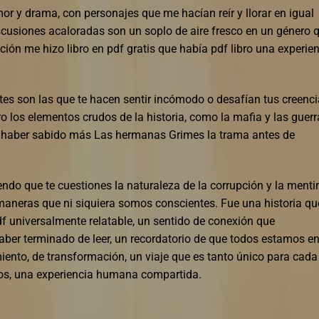
or y drama, con personajes que me hacían reír y llorar en igual
cusiones acaloradas son un soplo de aire fresco en un género 
ión me hizo libro en pdf gratis que había pdf libro una experie
tes son las que te hacen sentir incómodo o desafían tus creenci
ro los elementos crudos de la historia, como la mafia y las guer
o haber sabido más Las hermanas Grimes la trama antes de
ndo que te cuestiones la naturaleza de la corrupción y la mentir
aneras que ni siquiera somos conscientes. Fue una historia qu
f universalmente relatable, un sentido de conexión que
r terminado de leer, un recordatorio de que todos estamos e
miento, de transformación, un viaje que es tanto único para cada
os, una experiencia humana compartida.