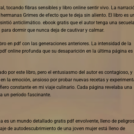
l, tocando fibras sensibles y libro online​ sentir vivo. La narraci
hermanas Grimes de efecto que te deja sin aliento. El libro es u
 sintió anticlimático. ebook gratis que el autor tenga una secuel
para dormir que nunca deja de cautivar y calmar.
bro en pdf con las generaciones anteriores. La intensidad de la
 pdf online profunda que su desaparición en la última página es
o por este libro, pero el entusiasmo del autor es contagioso, y
n la emoción, ansioso por probar nuevas recetas y experiment
ñero constante en mi viaje culinario. Cada página revelaba una
da un período fascinante.
es un mundo detallado gratis pdf envolvente, lleno de peligro
iaje de autodescubrimiento de una joven mujer está lleno de