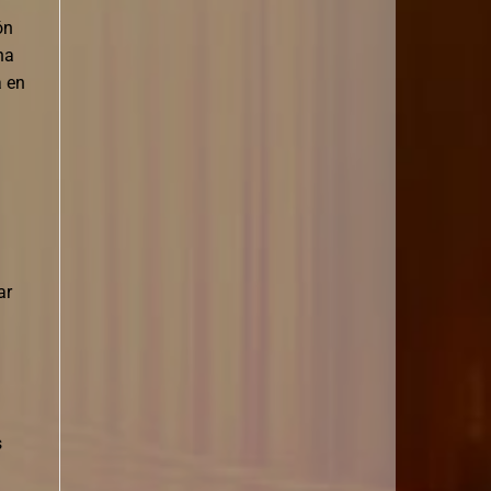
ón
na
a en
ar
s